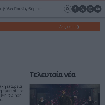
τιβάλ
Παιδί
Θέματα
Δες εδώ!
❯
Τελευταία νέα
ική εταιρεία
η εμπειρία σε
ένη, τις non
υ.