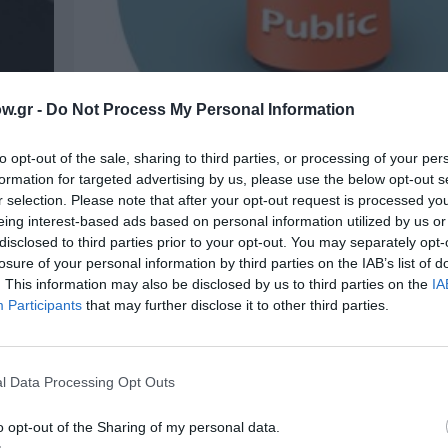
w.gr -
Do Not Process My Personal Information
to opt-out of the sale, sharing to third parties, or processing of your per
formation for targeted advertising by us, please use the below opt-out s
r selection. Please note that after your opt-out request is processed y
eing interest-based ads based on personal information utilized by us or
ΒΙΒΛΙΟ / ΝΕΑ
disclosed to third parties prior to your opt-out. You may separately opt-
Τελικές υποψηφιότητες των Βραβ
losure of your personal information by third parties on the IAB’s list of
ύδι
Βιβλίου Public 2015
. This information may also be disclosed by us to third parties on the
IA
Participants
that may further disclose it to other third parties.
ς μας
Τελικές υποψηφιότητες των Βραβείων Βιβλίου 
Μπείτε στο www.publicbookawards.gr και αναδε
νικητές
l Data Processing Opt Outs
ΒΙΒΛΙΟ / ΝΕΑ
o opt-out of the Sharing of my personal data.
Βραδιά αφιερωμένη στον ποιητή 