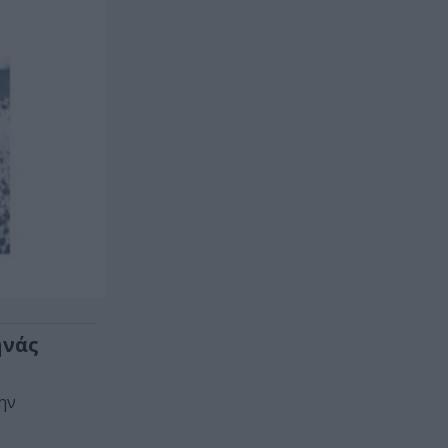
ηνάς
ην