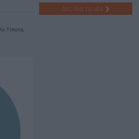
Δες όλα τα νέα
❯
λο Τίποτα,