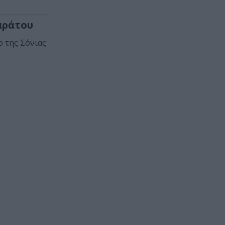
αράτου
ο της Σόνιας