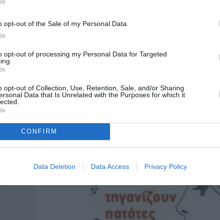
In
Κοντό στον Πολυχώρο Μεταίχμιο
Με αφορμή την Παγκόσμια Ημέρα Ποίησης, οι 
o opt-out of the Sale of my Personal Data.
ής
Μεταίχμιο και οι εκδόσεις Τόπος σας...
In
to opt-out of processing my Personal Data for Targeted
ing.
ΒΙΒΛΙΟ / ΝΕΑ
In
υτ –
Οι υποψήφιοι για τα Κρατικά Βραβ
Λογοτεχνίας 2014
o opt-out of Collection, Use, Retention, Sale, and/or Sharing
ersonal Data that Is Unrelated with the Purposes for which it
lected.
ια
Το Υπουργείο Πολιτισμού και Αθλητισμού ανακ
In
εφαρμογή της νέας νομοθεσίας που διέπει τον...
CONFIRM
ίλης
Data Deletion
Data Access
Privacy Policy
κή