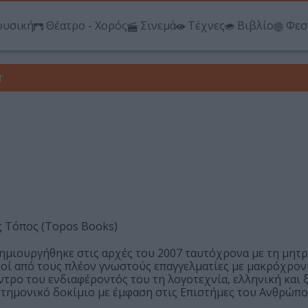
υσική
Θέατρο - Χορός
Σινεμά
Τέχνες
Βιβλίο
Φεσ
r
ις Τόπος (Topos Books)
ημιουργήθηκε στις αρχές του 2007 ταυτόχρονα με τη μητρ
οί από τους πλέον γνωστούς επαγγελματίες με μακρόχρον
ντρο του ενδιαφέροντός του τη λογοτεχνία, ελληνική και ξ
πιστημονικό δοκίμιο με έμφαση στις Επιστήμες του Ανθρώπο