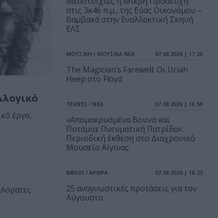
Μεσοτοιχίες ή Μικρή Προσευχή
στις 3κ46 π.μ., της Εύας Οικονόμου –
Βαμβακά στην Εναλλακτική Σκηνή
ΕΛΣ
ΜΟΥΣΙΚΗ / ΜΟΥΣΙΚΑ ΝΕΑ
07.08.2026 | 17.26
The Magician’s Farewell: Οι Uriah
Heep στο Floyd
λλογικό
ΤΕΧΝΕΣ / ΝΕΑ
07.08.2026 | 16.59
κό έργο,
«Απομακρυσμένα Βουνά και
Ποτάμια: Πνευματική Πατρίδα»:
Περιοδική έκθεση στο Διαχρονικό
Μουσείο Αίγινας
ΒΙΒΛΙΟ / ΑΡΘΡΑ
07.08.2026 | 16.23
25 αναγνωστικές προτάσεις για τον
 Αόρατες
Αύγουστο