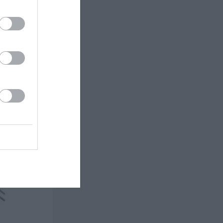
εκδόσεις
εία
οινώνει, σε