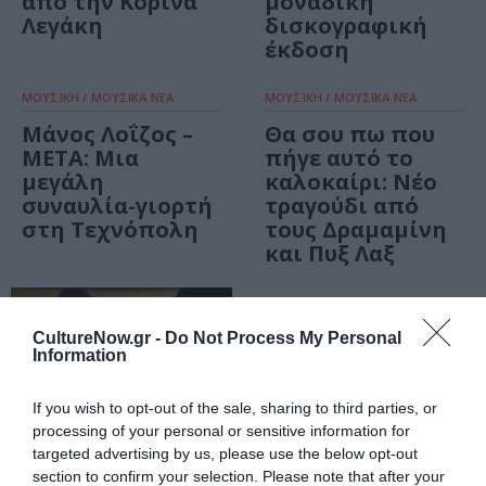
από την Κορίνα
μοναδική
Λεγάκη
δισκογραφική
έκδοση
ΜΟΥΣΙΚΗ / ΜΟΥΣΙΚΑ ΝΕΑ
ΜΟΥΣΙΚΗ / ΜΟΥΣΙΚΑ ΝΕΑ
Μάνος Λοΐζος –
Θα σου πω που
ΜΕΤΑ: Μια
πήγε αυτό το
μεγάλη
καλοκαίρι: Νέο
συναυλία-γιορτή
τραγούδι από
στη Τεχνόπολη
τους Δραμαμίνη
και Πυξ Λαξ
ΜΟΥΣΙΚΗ / ΣΥΝΕΝΤΕΥΞΕΙΣ
Δραμαμίνη:
CultureNow.gr -
Do Not Process My Personal
Information
Δημιουργικοί και
διψασμένοι για
μουσική!
If you wish to opt-out of the sale, sharing to third parties, or
processing of your personal or sensitive information for
targeted advertising by us, please use the below opt-out
section to confirm your selection. Please note that after your