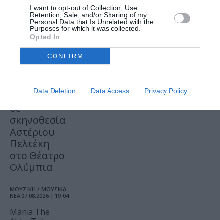
I want to opt-out of Collection, Use,
Retention, Sale, and/or Sharing of my
Personal Data that Is Unrelated with the
ΘΕΑΤΡΟ - ΧΟΡΟΣ /
Purposes for which it was collected.
ΝΕΑ
07.08.2026 | 20.02
Opted In
Αυτή η
CONFIRM
νύχτα
μένει, του
Θάνου
Data Deletion
Data Access
Privacy Policy
Αλεξανδρή
σε
σκηνοθεσία
Αστέριου
Πελτέκη
στο Θέατρο
Ολύμπια
ΜΟΥΣΙΚΗ / ΜΟΥΣΙΚΑ
ΝΕΑ
07.08.2026 | 19.04
Mania The