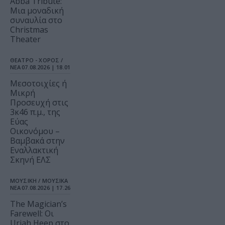
Abba Tribute:
Μια μοναδική
συναυλία στο
Christmas
Theater
ΘΕΑΤΡΟ - ΧΟΡΟΣ /
ΝΕΑ
07.08.2026 | 18.01
Μεσοτοιχίες ή
Μικρή
Προσευχή στις
3κ46 π.μ., της
Εύας
Οικονόμου –
Βαμβακά στην
Εναλλακτική
Σκηνή ΕΛΣ
ΜΟΥΣΙΚΗ / ΜΟΥΣΙΚΑ
ΝΕΑ
07.08.2026 | 17.26
The Magician’s
Farewell: Οι
Uriah Heep στο