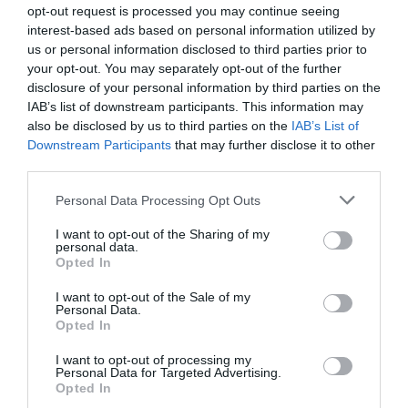
opt-out request is processed you may continue seeing
interest-based ads based on personal information utilized by
ΜΟΥΣΙΚΗ / ΜΟΥΣΙΚΑ ΝΕΑ
us or personal information disclosed to third parties prior to
10 χρόνια “Ο
your opt-out. You may separately opt-out of the further
Άλλος
disclosure of your personal information by third parties on the
άνθρωπος”:
IAB’s list of downstream participants. This information may
Συναυλία
also be disclosed by us to third parties on the
IAB’s List of
Αλληλεγγύης στο
Downstream Participants
that may further disclose it to other
Gagarin 205
third parties.
Personal Data Processing Opt Outs
I want to opt-out of the Sharing of my
personal data.
Opted In
Τελευταία
I want to opt-out of the Sale of my
Personal Data.
νέα
Opted In
I want to opt-out of processing my
Personal Data for Targeted Advertising.
Opted In