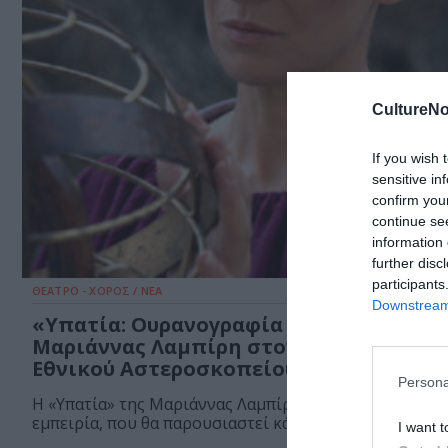
CultureNo
If you wish 
sensitive in
confirm you
continue se
information 
further disc
participants
ΘΕΑΤΡΟ - ΧΟΡΟΣ / ΝΕΑ
Downstream 
«Υπατία: Ουρανογραφία Μνήμης», της
Μαριάννας Λαμπίρη στον περίβολο του
Εθνικού Αστεροσκοπείου Αθηνών
Persona
Η «Υπατία» της Μαριάννας Λαμπίρη αποτελεί μια θεατ
εμπειρία, που θα παρουσιαστεί κάτω από...
I want t