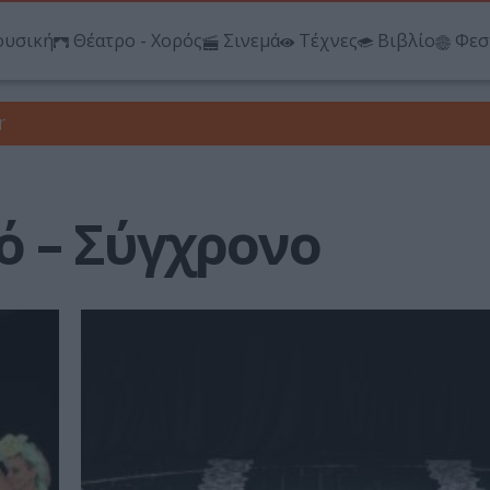
υσική
Θέατρο - Χορός
Σινεμά
Τέχνες
Βιβλίο
Φεσ
r
ό – Σύγχρονο