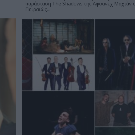
παράσταση The Shadows της Αφσανέχ Μαχιάν 
Πειραιώς...