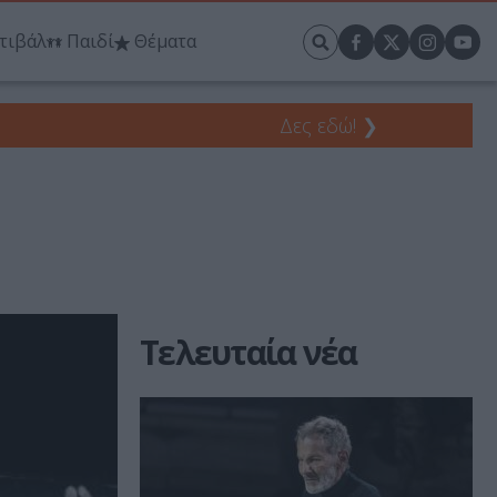
τιβάλ
Παιδί
Θέματα
Δες εδώ!
❯
Τελευταία νέα