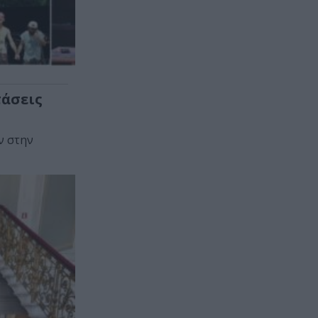
τάσεις
ν στην