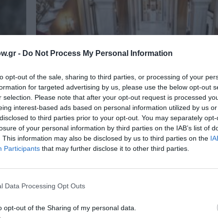
w.gr -
Do Not Process My Personal Information
to opt-out of the sale, sharing to third parties, or processing of your per
formation for targeted advertising by us, please use the below opt-out s
r selection. Please note that after your opt-out request is processed y
eing interest-based ads based on personal information utilized by us or
disclosed to third parties prior to your opt-out. You may separately opt-
losure of your personal information by third parties on the IAB’s list of
. This information may also be disclosed by us to third parties on the
IA
ΦΕΣΤΙΒΑΛ / ΝΕΑ
Participants
that may further disclose it to other third parties.
«Πάμε Πειραιά! Πάμε Δημοτικό!» – 
δούμε τον Ιούλιο 2026
Το Πολυθεματικό Φεστιβάλ Τέχνης, Σκέψης & 
l Data Processing Opt Outs
«Πάμε Πειραιά! Πάμε Δημοτικό!» συμπληρώνει φέ
ρική
o opt-out of the Sharing of my personal data.