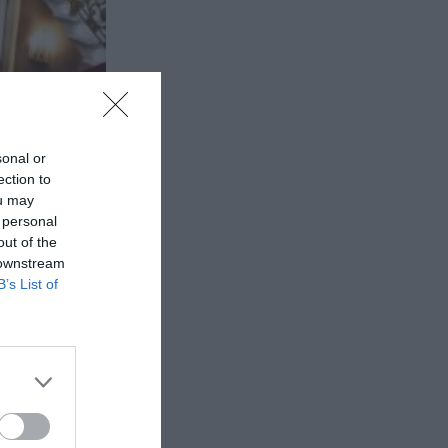
sonal or
ection to
ou may
 personal
out of the
 downstream
B’s List of
Τι θα
Δημιουργίας
τος 8...