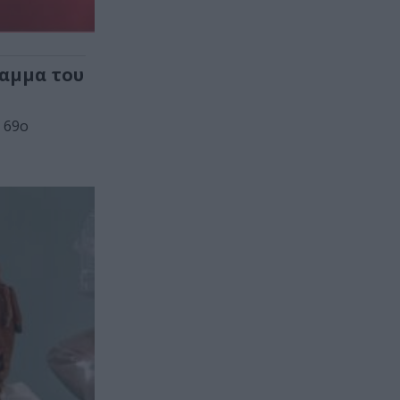
ραμμα του
 69ο