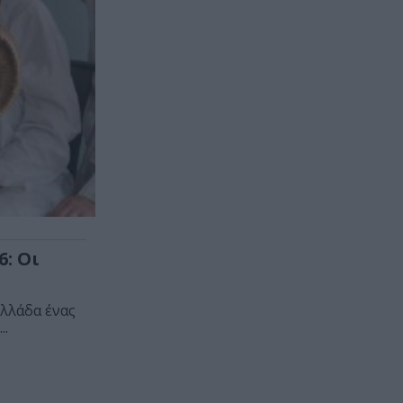
: Οι
λλάδα ένας
..