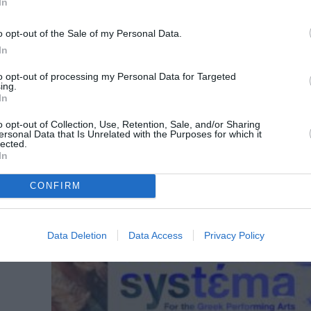
In
o opt-out of the Sale of my Personal Data.
ΘΕΜΑΤΑ / ΝΕΑ
In
Σαββατοκύριακο στην Αθήνα: Προ
για 18-19 Ιουλίου
to opt-out of processing my Personal Data for Targeted
ing.
In
Οι προτάσεις του Culturenow για όσους μείνου
Αθήνα το Σαββατοκύριακο 18-19 Ιουλίου 2026.
o opt-out of Collection, Use, Retention, Sale, and/or Sharing
ersonal Data that Is Unrelated with the Purposes for which it
lected.
In
CONFIRM
Data Deletion
Data Access
Privacy Policy