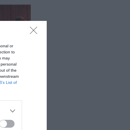
sonal or
ection to
ou may
 personal
out of the
 downstream
B’s List of