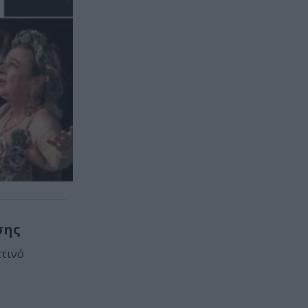
σης
ετινό