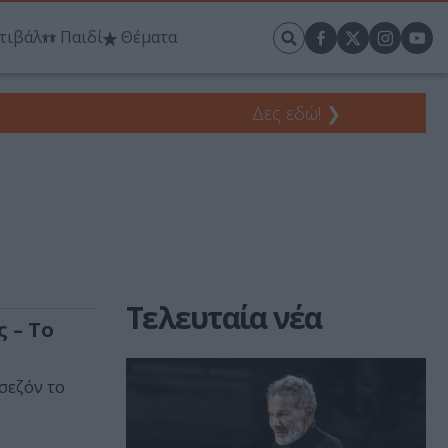
τιβάλ
Παιδί
Θέματα
Δες εδώ!
❯
Τελευταία νέα
ς – Το
σεζόν το