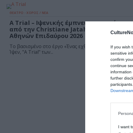
ΘΕΑΤΡΟ - ΧΟΡΟΣ / ΝΕΑ
A Trial – Ιψενικής έμπνευσης παράστα
από την Christiane Jatahy στο Φεστιβά
CultureNo
Αθηνών Επιδαύρου 2026
Το βασισμένο στο έργο «Ένας εχθρός του λαού» του Χ
If you wish 
Ίψεν, "A Trial" των...
sensitive in
confirm you
continue se
information 
further disc
participants
Downstream 
Persona
I want t