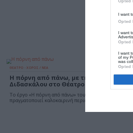
Opted 
I want t
Opted 
I want 
Advertis
Opted 
I want t
of my P
was col
Opted 
ΘΕΑΤΡΟ - ΧΟΡΟΣ / ΝΕΑ
Η πόρνη από πάνω, με την Κατερίνα
Διδασκάλου στο Θέατρο Κήπου
Το έργο «Η πόρνη από πάνω» του Αντώνη Τσιπιανίτη
πραγματοποιεί καλοκαιρινή περιοδεία στο πλαίσιο...