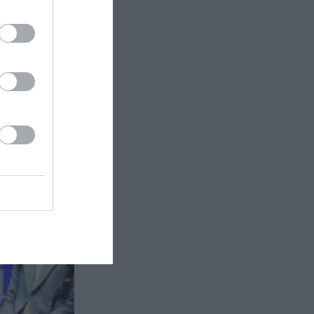
τάσεις
ν στην