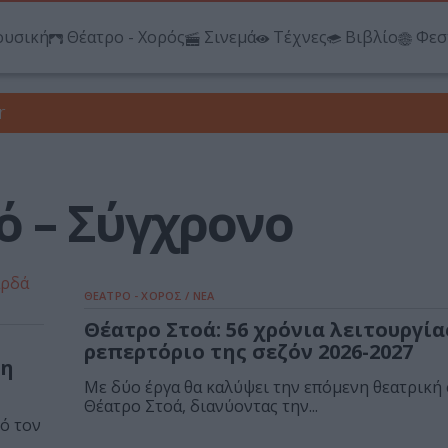
υσική
Θέατρο - Χορός
Σινεμά
Τέχνες
Βιβλίο
Φεσ
r
ό – Σύγχρονο
ΘΕΑΤΡΟ - ΧΟΡΟΣ / ΝΕΑ
Θέατρο Στοά: 56 χρόνια λειτουργία
ρεπερτόριο της σεζόν 2026-2027
τη
Με δύο έργα θα καλύψει την επόμενη θεατρική 
Θέατρο Στοά, διανύοντας την...
ό τον