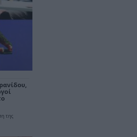
ρανίδου,
ργοί
το
ση της