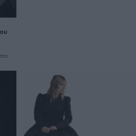
του
 στο