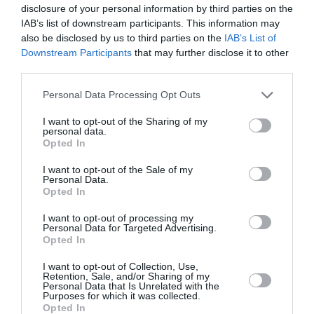
disclosure of your personal information by third parties on the
ΘΕΑΤΡΟ - ΧΟΡΟΣ / ΝΕΑ
ΘΕΑΤΡΟ - ΧΟΡΟΣ / ΝΕΑ
IAB’s list of downstream participants. This information may
Κάποιος μιλάει
Οι Τρεις αδελφές
also be disclosed by us to third parties on the
IAB’s List of
μόνος του
του Τσέχωφ στο
Downstream Participants
that may further disclose it to other
κρατώντας ένα
θέατρο Eliart
third parties.
ποτήρι γάλα του
Personal Data Processing Opt Outs
Ευθύμη
Φιλίππου στο
I want to opt-out of the Sharing of my
θέατρο Άβατον
personal data.
Opted In
ΘΕΑΤΡΟ - ΧΟΡΟΣ / ΝΕΑ
I want to opt-out of the Sale of my
Personal Data.
Η Κυρά της
Opted In
Θάλασσας του
Ίψεν στο
I want to opt-out of processing my
Personal Data for Targeted Advertising.
Διάχρονο Θέατρο
Opted In
I want to opt-out of Collection, Use,
Retention, Sale, and/or Sharing of my
Personal Data that Is Unrelated with the
Purposes for which it was collected.
ΘΕΑΤΡΟ - ΧΟΡΟΣ / ΝΕΑ
Opted In