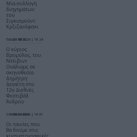
Μια συλλογή
διηγημάτων
του
Σιγκισμούντ
Κρζιζανόφσκι
ΠΑΙΔΙ / ΝΕΑ
06.08.2026 | 10.24
O κύριος
Βρομύλος, του
Ντέιβιντ
Ουάλιαμς σε
σκηνοθεσία
Δημήτρη
Δεγαΐτη στο
12ο Διεθνές
Φεστιβάλ
Άνδρου
ΣΙΝΕΜΑ / ΝΕΑ
06.08.2026 | 10.01
Οι ταινίες που
θα δούμε στις
κινηματογραφικές