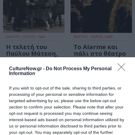
ΘΕΑΤΡΟ - ΧΟΡΟΣ / ΝΕΑ
ΘΕΑΤΡΟ - ΧΟΡΟΣ / ΝΕΑ
Η τελετή του
Το Alarme και
Παύλου Μάτεση,
πάλι στο θέατρο
στο Studio
Άττις
Μαυρομιχάλη
CultureNow.gr -
Do Not Process My Personal
Information
If you wish to opt-out of the sale, sharing to third parties, or
processing of your personal or sensitive information for
targeted advertising by us, please use the below opt-out
section to confirm your selection. Please note that after your
opt-out request is processed you may continue seeing
interest-based ads based on personal information utilized by
us or personal information disclosed to third parties prior to
your opt-out. You may separately opt-out of the further