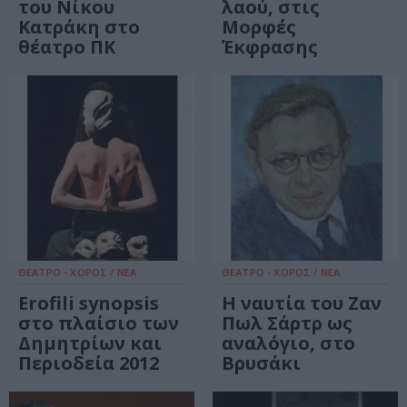
του Νίκου
λαού, στις
Κατράκη στο
Μορφές
θέατρο ΠΚ
Έκφρασης
ΘΕΑΤΡΟ - ΧΟΡΟΣ / ΝΕΑ
ΘΕΑΤΡΟ - ΧΟΡΟΣ / ΝΕΑ
Εrofili synopsis
Η ναυτία του Ζαν
στο πλαίσιο των
Πωλ Σάρτρ ως
Δημητρίων και
αναλόγιο, στο
Περιοδεία 2012
Βρυσάκι