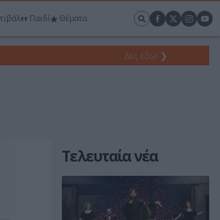
τιβάλ
Παιδί
Θέματα
Δες εδώ!
❯
Τελευταία νέα