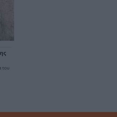
ρης
α του