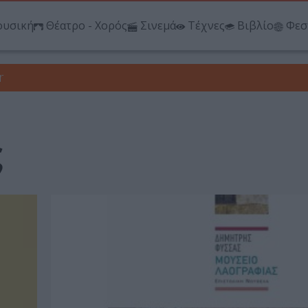
υσική
Θέατρο - Χορός
Σινεμά
Τέχνες
Βιβλίο
Φεσ
r
ς