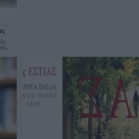
ας
λίο
η...