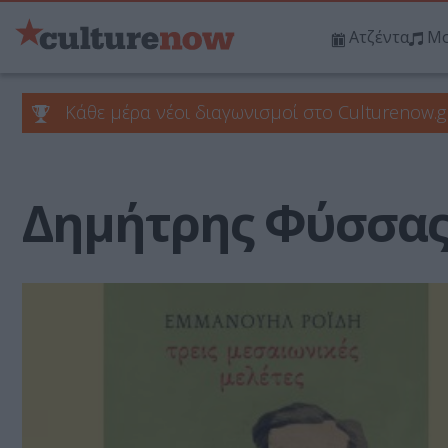
Ατζέντα
Μο
Κάθε μέρα νέοι διαγωνισμοί στο Culturenow.g
Δημήτρης Φύσσα