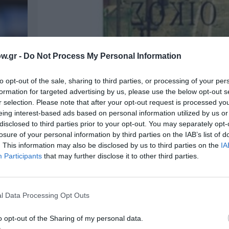
w.gr -
Do Not Process My Personal Information
to opt-out of the sale, sharing to third parties, or processing of your per
formation for targeted advertising by us, please use the below opt-out s
r selection. Please note that after your opt-out request is processed y
eing interest-based ads based on personal information utilized by us or
ΒΙΒΛΙΟ / ΝΕΑ
disclosed to third parties prior to your opt-out. You may separately opt-
Εκδόσεις της Εστίας: Πρόγραμμα 
losure of your personal information by third parties on the IAB’s list of
εκδόσεων
. This information may also be disclosed by us to third parties on the
IA
Participants
that may further disclose it to other third parties.
ει
Οι Εκδόσεις της Εστίας ανακοινώνουν το πρόγ
προσεχών εκδόσεων για τη σεζόν Φθινόπωρο...
l Data Processing Opt Outs
o opt-out of the Sharing of my personal data.