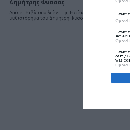
Δημήτρης Φύσσας
Opted 
Από το Βιβλιοπωλείον της Εστίας κυκλοφορεί το νέο
I want t
μυθιστόρημα του Δημήτρη Φύσσα, Η Νιλουφέρ...
Opted 
I want 
Advertis
Opted 
I want t
of my P
was col
Opted 