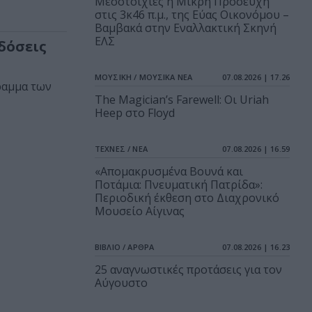
Μεσοτοιχίες ή Μικρή Προσευχή
στις 3κ46 π.μ., της Εύας Οικονόμου –
Βαμβακά στην Εναλλακτική Σκηνή
ΕΛΣ
κδόσεις
ΜΟΥΣΙΚΗ / ΜΟΥΣΙΚΑ ΝΕΑ
07.08.2026 | 17.26
ραμμα των
The Magician’s Farewell: Οι Uriah
Heep στο Floyd
ΤΕΧΝΕΣ / ΝΕΑ
07.08.2026 | 16.59
«Απομακρυσμένα Βουνά και
Ποτάμια: Πνευματική Πατρίδα»:
Περιοδική έκθεση στο Διαχρονικό
Μουσείο Αίγινας
ΒΙΒΛΙΟ / ΑΡΘΡΑ
07.08.2026 | 16.23
25 αναγνωστικές προτάσεις για τον
Αύγουστο