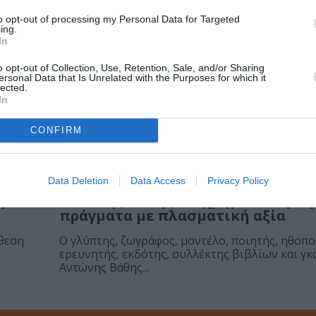
to opt-out of processing my Personal Data for Targeted
ing.
In
o opt-out of Collection, Use, Retention, Sale, and/or Sharing
ersonal Data that Is Unrelated with the Purposes for which it
lected.
In
CONFIRM
ΤΕΧΝΕΣ / ΣΥΝΕΝΤΕΥΞΕΙΣ
Data Deletion
Data Access
Privacy Policy
η
Αντώνης Βάθης: Το χρήμα και η τέ
πράγματα με πλασματική αξία
κθεση
Ο γλύπτης, ζωγράφος, μοντέλο, ποιητής, ηθοπο
ερευνητής, εκδότης, συλλέκτης βιβλίων και γκ
Αντώνης Βάθης...