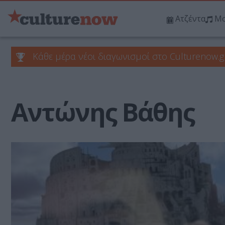
Ατζέντα
Μο
Κάθε μέρα νέοι διαγωνισμοί στο Culturenow.g
Αντώνης Βάθης