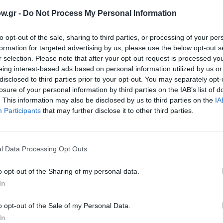
w.gr -
Do Not Process My Personal Information
ΤΕΧΝΕΣ / ΝΕΑ
to opt-out of the sale, sharing to third parties, or processing of your per
Unusual Self – Portraits: Ομαδική
formation for targeted advertising by us, please use the below opt-out s
στην The project gallery
r selection. Please note that after your opt-out request is processed y
eing interest-based ads based on personal information utilized by us or
στική
H γκαλερί The Project Gallery παρουσιάζει την
disclosed to third parties prior to your opt-out. You may separately opt-
έκθεση με θέμα: «Unusual Self-Portraits» σε...
losure of your personal information by third parties on the IAB’s list of
. This information may also be disclosed by us to third parties on the
IA
Participants
that may further disclose it to other third parties.
l Data Processing Opt Outs
o opt-out of the Sharing of my personal data.
In
o opt-out of the Sale of my Personal Data.
In