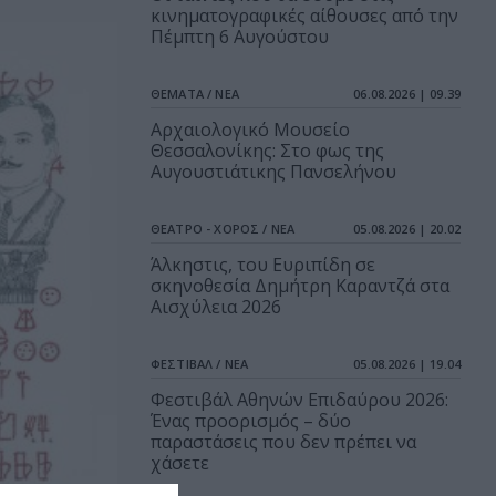
κινηματογραφικές αίθουσες από την
Πέμπτη 6 Αυγούστου
ΘΕΜΑΤΑ / ΝΕΑ
06.08.2026 | 09.39
Αρχαιολογικό Μουσείο
Θεσσαλονίκης: Στο φως της
Αυγουστιάτικης Πανσελήνου
ΘΕΑΤΡΟ - ΧΟΡΟΣ / ΝΕΑ
05.08.2026 | 20.02
Άλκηστις, του Ευριπίδη σε
σκηνοθεσία Δημήτρη Καραντζά στα
Αισχύλεια 2026
ΦΕΣΤΙΒΑΛ / ΝΕΑ
05.08.2026 | 19.04
Φεστιβάλ Αθηνών Επιδαύρου 2026:
Ένας προορισμός – δύο
παραστάσεις που δεν πρέπει να
χάσετε