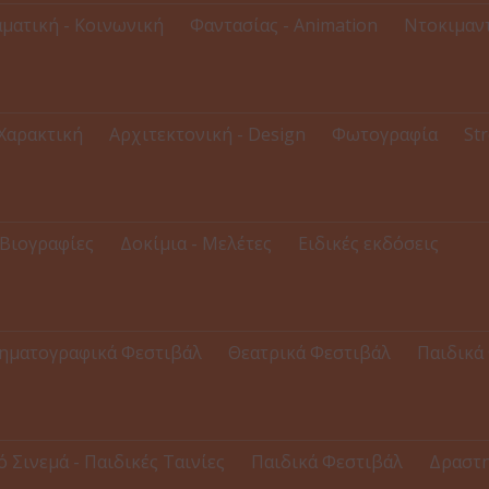
ματική - Κοινωνική
Φαντασίας - Animation
Ντοκιμαντ
 Χαρακτική
Αρχιτεκτονική - Design
Φωτογραφία
Str
Βιογραφίες
Δοκίμια - Μελέτες
Ειδικές εκδόσεις
ηματογραφικά Φεστιβάλ
Θεατρικά Φεστιβάλ
Παιδικά
ό Σινεμά - Παιδικές Ταινίες
Παιδικά Φεστιβάλ
Δραστη