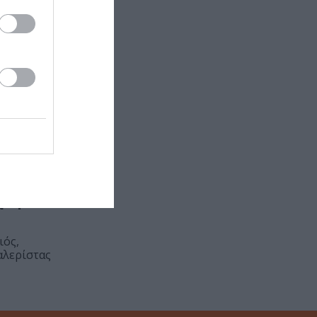
χνη είναι
ιός,
αλερίστας