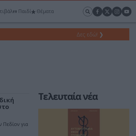
τιβάλ
Παιδί
Θέματα
Δες εδώ!
❯
Τελευταία νέα
αδική
στο
ν Πεδίον για