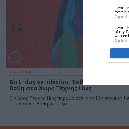
I want 
Advertis
Opted 
I want t
of my P
was col
Opted 
ΤΕΧΝΕΣ / ΝΕΑ
Birthday exhibition: ‘Εκθεση του Αντών
Βάθη στο Χώρο Τέχνης Ηώς
Ο Χώρος Τέχνης Ηώς παρουσιάζει την 10η ατομική έ
του Αντώνη Βάθη με τίτλο...