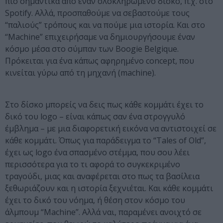
πιο σημαντικά από έναν ολοκληρωμένο δίσκο, π.χ. στο
Spotify. Αλλά, προσπαθούμε να σεβαστούμε τους
“παλιούς” τρόπους και να πούμε μια ιστορία. Και στο
“Machine” επιχειρήσαμε να δημιουργήσουμε έναν
κόσμο μέσα στο σύμπαν των Boogie Belgique.
Πρόκειται για ένα κάπως αφηρημένο concept, που
κινείται γύρω από τη μηχανή (machine).
Στο δίσκο μπορείς να δεις πως κάθε κομμάτι έχει το
δικό του logo – είναι κάπως σαν ένα στρογγυλό
έμβλημα – με μια διαφορετική εικόνα να αντιστοιχεί σε
κάθε κομμάτι. Όπως για παράδειγμα το “Tales of Old”,
έχει ως logo ένα σπασμένο στέμμα, που σου λέει
περισσότερα για το τι αφορά το συγκεκριμένο
τραγούδι, μιας και αναφέρεται στο πως τα βασίλεια
ξεθωριάζουν και η ιστορία ξεχνιέται. Και κάθε κομμάτι
έχει το δικό του νόημα, ή θέση στον κόσμο του
άλμπουμ “Machine”. Αλλά ναι, παραμένει ανοιχτό σε