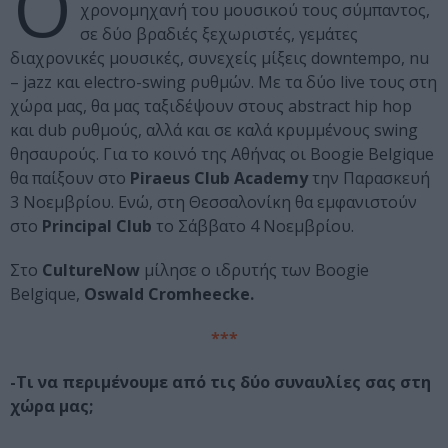
Ο
χρονομηχανή του μουσικού τους σύμπαντος,
σε δύο βραδιές ξεχωριστές, γεμάτες
διαχρονικές μουσικές, συνεχείς μίξεις downtempo, nu
– jazz και electro-swing ρυθμών. Με τα δύο live τους στη
χώρα μας, θα μας ταξιδέψουν στους abstract hip hop
και dub ρυθμούς, αλλά και σε καλά κρυμμένους swing
θησαυρούς. Για το κοινό της Αθήνας οι Boogie Belgique
θα παίξουν στο
Piraeus Club Academy
την Παρασκευή
3 Νοεμβρίου. Ενώ, στη Θεσσαλονίκη θα εμφανιστούν
στο
Principal Club
το Σάββατο 4 Νοεμβρίου.
Στο
CultureNow
μίλησε ο ιδρυτής των Boogie
Belgique,
Oswald Cromheecke.
***
-Τι να περιμένουμε από τις δύο συναυλίες σας στη
χώρα μας;