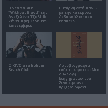
Η νέα ταινία
Η πόρνη από πάνω,
“Without Blood” της
με την Κατερίνα
Αντζελίνα Τζολί θα
Διδασκάλου στο
κάνει πρεμιέρα τον
Βεάκειο
Σεπτέμβριο
Ο RIVO στο Bolivar
Αυτοβιογραφία
Beach Club
ενός πτώματος: Μια
συλλογή
διηγημάτων του
Σιγκισμούντ
Κρζιζανόφσκι