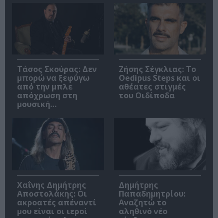
Τάσος Σκούρας: Δεν
Ζήσης Σέγκλιας: Το
μπορώ να ξεφύγω
Oedipus Steps και οι
από την μπλε
αθέατες στιγμές
απόχρωση στη
του Οιδίποδα
μουσική…
Χαΐνης Δημήτρης
Δημήτρης
Αποστολάκης: Οι
Παπαδημητρίου:
ακροατές απέναντί
Αναζητώ το
μου είναι οι ιεροί
αληθινό νέο