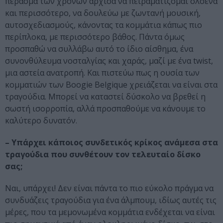
πέρασμα των χρόνων άρχισα να πειραματίζομαι ολοένα
και περισσότερο, να δουλεύω με ζωντανή μουσική,
αυτοσχεδιασμούς, κάνοντας τα κομμάτια κάπως πιο
περίπλοκα, με περισσότερο βάθος. Πάντα όμως
προσπαθώ να συλλάβω αυτό το ίδιο αίσθημα, ένα
συνονθύλευμα νοσταλγίας και χαράς, μαζί με ένα twist,
μια αστεία ανατροπή. Και πιστεύω πως η ουσία των
κομματιών των Boogie Belgique χρειάζεται να είναι στα
τραγούδια. Μπορεί να καταστεί δύσκολο να βρεθεί η
σωστή ισορροπία, αλλά προσπαθούμε να κάνουμε το
καλύτερο δυνατόν.
– Υπάρχει κάποιος συνδετικός κρίκος ανάμεσα στα
τραγούδια που συνθέτουν τον τελευταίο δίσκο
σας;
Ναι, υπάρχει! Δεν είναι πάντα το πιο εύκολο πράγμα να
συνδυάζεις τραγούδια για ένα άλμπουμ, ιδίως αυτές τις
μέρες, που τα μεμονωμένα κομμάτια ενδέχεται να είναι