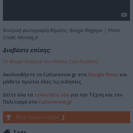
Κεντρική φωτογραφία θέματος: Boogie Belgique | Photo
Credit: Monday Jr
Διαβάστε επίσης:
Οι Boogie Belgique στο Piraeus Club Academy
Ακολουθήστε το Culturenow.gr στο
Google News
και
μάθετε πρώτοι όλες τις ειδήσεις
Δείτε όλα τα
τελευταία νέα
για την Τέχνη και τον
Πολιτισμό στο
Culturenow.gr
Νέοι Διαγωνισμοί
❯
Tags