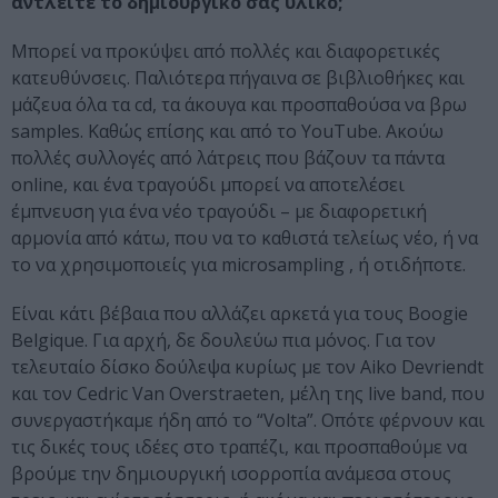
αντλείτε το δημιουργικό σας υλικό;
Μπορεί να προκύψει από πολλές και διαφορετικές
κατευθύνσεις. Παλιότερα πήγαινα σε βιβλιοθήκες και
μάζευα όλα τα cd, τα άκουγα και προσπαθούσα να βρω
samples. Καθώς επίσης και από το YouTube. Ακούω
πολλές συλλογές από λάτρεις που βάζουν τα πάντα
online, και ένα τραγούδι μπορεί να αποτελέσει
έμπνευση για ένα νέο τραγούδι – με διαφορετική
αρμονία από κάτω, που να το καθιστά τελείως νέο, ή να
το να χρησιμοποιείς για microsampling , ή οτιδήποτε.
Είναι κάτι βέβαια που αλλάζει αρκετά για τους Boogie
Belgique. Για αρχή, δε δουλεύω πια μόνος. Για τον
τελευταίο δίσκο δούλεψα κυρίως με τον Aiko Devriendt
και τον Cedric Van Overstraeten, μέλη της live band, που
συνεργαστήκαμε ήδη από το “Volta”. Οπότε φέρνουν και
τις δικές τους ιδέες στο τραπέζι, και προσπαθούμε να
βρούμε την δημιουργική ισορροπία ανάμεσα στους