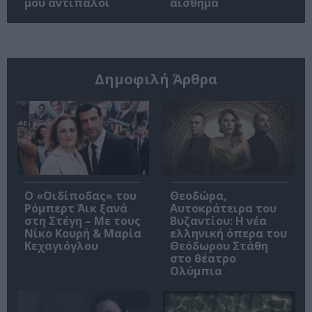
μου αντίπαλοι
αίσθημα
Δημοφιλή Άρθρα
O «Οιδίποδας» του
Θεοδώρα,
Ρόμπερτ Άικ ξανά
Αυτοκράτειρα του
στη Στέγη – Με τους
Βυζαντίου: Η νέα
Νίκο Κουρή & Μαρία
ελληνική όπερα του
Κεχαγιόγλου
Θεόδωρου Στάθη
στο θέατρο
Ολύμπια