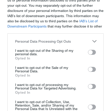
us or personal information disclosed to third parties prior to
your opt-out. You may separately opt-out of the further
– Ποιες είναι οι σκέψεις σου σχετικά με την
disclosure of your personal information by third parties on the
τεχνητή νοημοσύνη (AI) και τη δημιουργία
IAB’s list of downstream participants. This information may
μουσικής;
also be disclosed by us to third parties on the
IAB’s List of
Downstream Participants
that may further disclose it to other
Είμαι ανοιχτός στο AI, και το χρησιμοποιώ τακτικά,
third parties.
κυρίως το ChatGPT, όπως νομίζω και οι περισσότεροι
άνθρωποι. Το έχω χρησιμοποιήσει για να με βοηθήσει
Personal Data Processing Opt Outs
να γράψω, να στήσω μια βασική ιδέα, ή στη διαδικασία
I want to opt-out of the Sharing of my
να κάνω ένα κείμενο πιο ξεκάθαρο. Αλλά χρησιμοποιώ
personal data.
Opted In
επίσης και το Midjourney για τη δημιουργία εικόνων.
Πειραματίζομαι με τρόπους που επιτρέπουν στις ιδέες
I want to opt-out of the Sale of my
μου να έρθουν στη ζωή. Και νομίζω πως είναι τέλεια
Personal Data.
Opted In
όλα αυτά τα εργαλεία, αν έχεις να συνεισφέρεις και εσύ
δημιουργικά στο αποτέλεσμα. Έχω παρατηρήσει βέβαια
I want to opt-out of processing my
στον εαυτό μου πως σταδιακά τεμπελιάζω με αυτού του
Personal Data for Targeted Advertising.
Opted In
είδους τα εργαλεία, ιδίως με το γράψιμο… οπότε
σταματάει να λειτουργεί μετά από λίγο, γιατί αν η
I want to opt-out of Collection, Use,
Retention, Sale, and/or Sharing of my
συνεισφορά σου δεν είναι δημιουργική, αυτό θα
Personal Data that Is Unrelated with the