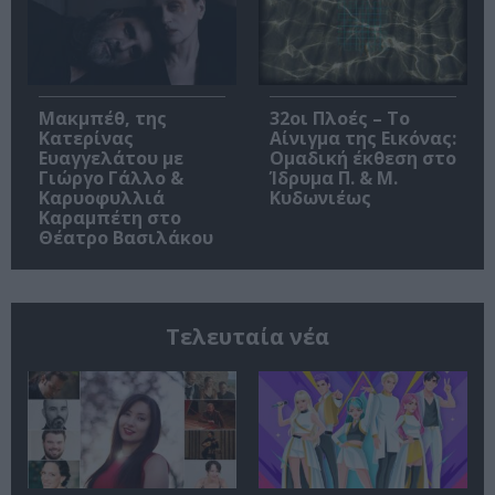
Μακμπέθ, της
32οι Πλοές – Το
Κατερίνας
Αίνιγμα της Εικόνας:
Ευαγγελάτου με
Ομαδική έκθεση στο
Γιώργο Γάλλο &
Ίδρυμα Π. & Μ.
Καρυοφυλλιά
Κυδωνιέως
Καραμπέτη στο
Θέατρο Βασιλάκου
Τελευταία νέα