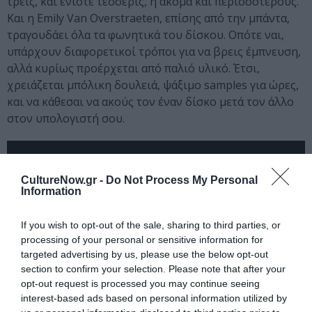
τρεις, και ενίοτε τέσσερις, ή ακόμα και περισσότερους.
Και η Emily Van Overstraeten, επίσης από την μπάντα,
τραγουδάει όλα τα φωνητικά του δίσκου. Οπότε ναι,
υπάρχουν διαφορετικοί τρόποι για να βρεις έμπνευση,
αλλά κυρίως προέρχεται από παλιό υλικό. Έτσι,
χρειάζεται μπόλικη δουλειά, ψάξιμο samples για ώρες,
και να κάθεσαι να ακούς τον έναν δίσκο μετά τον άλλο
στον υπολογιστή σου.
CultureNow.gr -
Do Not Process My Personal
Information
If you wish to opt-out of the sale, sharing to third parties, or
processing of your personal or sensitive information for
targeted advertising by us, please use the below opt-out
section to confirm your selection. Please note that after your
opt-out request is processed you may continue seeing
interest-based ads based on personal information utilized by