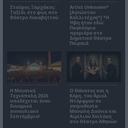
Σταύρος Ξαρχάκος:
Artist Unknown*
Ταξίδι στο φως στο
[Αγνώστου
Θέατρο Λυκαβηττού
Καλλιτέχνη*] *Η
Ήβη ήταν εδώ:
Παγκόσμια
πρεμιέρα στο
Δημοτικό Θέατρο
Πειραιά
Η Μουσική
Ο Θάνατος και η
Τεχνόπολη 2026
Κόρη, του Άριελ
υποδέχεται έναν
Ντόρφμαν σε
δυναμικό
σκηνοθεσία
συναυλιακό
Μανώλη Δούνια και
Σεπτέμβριο!
Αιμίλιου Χειλάκη
στο Θέατρο Αθηνών