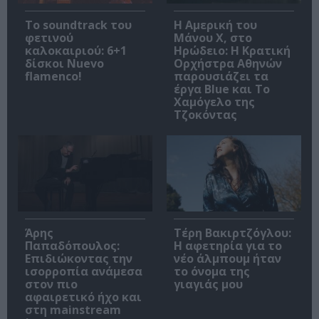
Το soundtrack του
Η Αμερική του
φετινού
Μάνου Χ, στο
καλοκαιριού: 6+1
Ηρώδειο: Η Κρατική
δίσκοι Nuevo
Ορχήστρα Αθηνών
flamenco!
παρουσιάζει τα
έργα Blue και Το
Χαμόγελο της
Τζοκόντας
Άρης
Τέρη Βακιρτζόγλου:
Παπαδόπουλος:
Η αφετηρία για το
Επιδιώκοντας την
νέο άλμπουμ ήταν
ισορροπία ανάμεσα
το όνομα της
στον πιο
γιαγιάς μου
αφαιρετικό ήχο και
στη mainstream