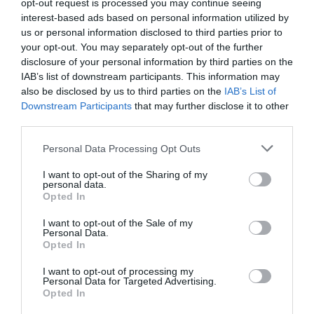
opt-out request is processed you may continue seeing
έκτοτε έγινε ενεργός υποστηρικτής του Δημοκρατικού
interest-based ads based on personal information utilized by
κόμματος, που επισφραγίστηκε με τη φιλία του με τον
us or personal information disclosed to third parties prior to
Μπαράκ Ομπάμα. Αυτή η έκδηλη υποστήριξη έκανε
your opt-out. You may separately opt-out of the further
πολλούς Ρεπουμπλικάνους και συντηρητικούς
disclosure of your personal information by third parties on the
οπαδούς του να τον αποκηρύξουν, αποτέλεσε όμως και
IAB’s list of downstream participants. This information may
αφορμή για να επανιδωθούν τα τραγούδια του
also be disclosed by us to third parties on the
IAB’s List of
Σπρίνγκστιν υπό μία άλλη σκοπιά. Το
«Lost In The
Downstream Participants
that may further disclose it to other
third parties.
Flood»
του 1973 έθιγε πάλι το θέμα του παράλογου
πολέμου του Βιετνάμ, το
«Roulette»
(1988) καταδίκαζε
Personal Data Processing Opt Outs
τον πυρηνικό τρόμο του Three Mile Island, το
«Badlands»
(1978) σκιαγραφούσε τη ζωή της εργατικής
I want to opt-out of the Sharing of my
personal data.
τάξης, το
«American Skin (41 Shots)»
απευθυνόταν
Opted In
στην αστυνομική βία και στο περιστατικό της
δολοφονίας του μετανάστη Amadou Diallo από την
I want to opt-out of the Sale of my
Personal Data.
αστυνομία της Νέας Υόρκης. Το «Born in the USA»
Opted In
απομυθοποιήθηκε και η κοινωνική χροιά της μουσικής
I want to opt-out of processing my
του φάνηκε ότι υπήρχε από την αρχή της καριέρας του,
Personal Data for Targeted Advertising.
τότε που όλοι «κώφευαν» και κρατούσαν επιλεκτικά
Opted In
την εικόνα του ιδεαλιστή βάρδου που μιλούσε για