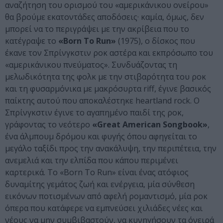
αναζήτηση του ορισμού του «αμερικάνικου ονείρου»
θα βρούμε εκατοντάδες αποδόσεις· καμία, όμως, δεν
μπορεί να το περιγράψει με την ακρίβεια που το
κατέγραψε το
«Born To Run»
(1975), ο δίσκος που
έκανε τον Σπρίνγκστιν ροκ αστέρα και εκπρόσωπο του
«αμερικάνικου πνεύματος». Συνδυάζοντας τη
μελωδικότητα της φολκ με την στιβαρότητα του ροκ
και τη φυσαρμόνικα με μακρόσυρτα riff, έγινε βασικός
παίκτης αυτού που αποκαλέστηκε heartland rock. Ο
Σπρίνγκστιν έγινε το αγαπημένο παιδί της ροκ,
γράφοντας το νεότερο
«Great American Songbook»
,
ένα άλμπουμ δρόμου και φυγής όπου αφηγείται το
μεγάλο ταξίδι προς την ανακάλυψη, την περιπέτεια, την
ανεμελιά και την ελπίδα που κάπου περιμένει
καρτερικά. Το «Born To Run» είναι ένας ατόφιος
δυναμίτης γεμάτος ζωή και ενέργεια, μία σύνθεση
εικόνων ποτισμένων από αφελή ρομαντισμό, μία ροκ
όπερα που κατάφερε να εμπνεύσει χιλιάδες νέες και
νέους να μην συμβιβαστούν, να κυνηγήσουν τα όνειρά