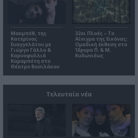
Μακμπέθ, της
32οι Πλοές – Το
Κατερίνας
Αίνιγμα της Εικόνας:
Ευαγγελάτου με
Ομαδική έκθεση στο
Γιώργο Γάλλο &
Ίδρυμα Π. & Μ.
Καρυοφυλλιά
Κυδωνιέως
Καραμπέτη στο
Θέατρο Βασιλάκου
Τελευταία νέα