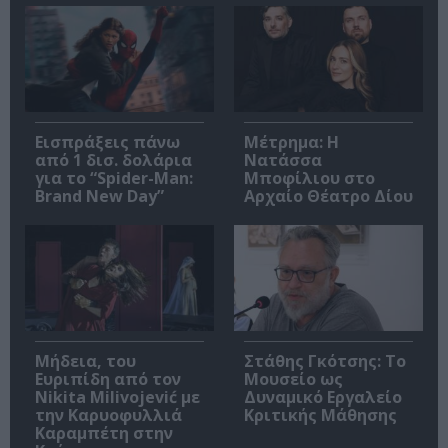
Εισπράξεις πάνω
Μέτρημα: Η
από 1 δισ. δολάρια
Νατάσσα
για το “Spider-Man:
Μποφίλιου στο
Brand New Day”
Αρχαίο Θέατρο Δίου
Μήδεια, του
Στάθης Γκότσης: Το
Ευριπίδη από τον
Μουσείο ως
Nikita Milivojević με
Δυναμικό Εργαλείο
την Καρυοφυλλιά
Κριτικής Μάθησης
Καραμπέτη στην