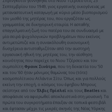
Σπρίνγκστιν γεννήθηκε στο Νιου Τζέρσεϋ στις 23
Σεπτεμβρίου του 1949, γιος εργατικής οικογένειας με
μεταναστευτική καταγωγή με κύριο μέσο βιοπορισμού
τον μισθό της μητέρας του, που εργαζόταν ως
γραμματέας σε δικηγορική εταιρία. Η ασταθής
επαγγελματική ζωή του πατέρα του σε συνδυασμό με
μία σειρά ψυχολογικών προβλημάτων που εκείνος
αντιμετώπιζε και η συνακόλουθη οικονομική
δυσχέρεια αντισταθμιζόταν από την αυστηρή
εργασιακή ηθική της μητέρας του, την αίσθηση
κοινότητας που παρείχε το Νιου Τζέρσεϋ και τον
συμπολίτη
Φρανκ Σινάτρα
, που τη δεκαετία του ’50
και του ’60 ήταν μόνιμος θαμώνας του (τότε)
κοσμοπολίτικου Ατλάντικ Σίτυ. Όπως και για πολλούς
εκείνη την εποχή, ο κόσμος του έφηβου Μπρους
σείστηκε από τον
Έλβις Πρίσλεϊ
και τους
Beatles
και
αποφάσισε να αφιερωθεί αποκλειστικά στη μουσική. Τα
πρώτα του συγκροτήματα έπαιξαν σε τοπικά φεστιβάλ
και έφτασαν μέχρι τις μικρές σκηνές της Νέας Υόρκης