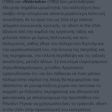
(1980) και
«Nebraska»
(1982) που μεσολάβησαν
έδειχναν σημάδια ωριμότητας του καλλιτέχνη που
σκάβει στην ιστορία και αποκτά μεγαλύτερη πολιτική
συνείδηση. Αν το έργο του ως τότε είχε κάποια
ψήγματα κοινωνικής κριτικής, το «Born in the USA»
έβγαινε από την καρδιά της εργατικής τάξης και
μιλούσε πλέον με όρους πολιτικούς και αντι-
πολεμικούς, καθώς έθιγε τον πόλεμο στο Βιετνάμ και
την εργαλειοποίησή του, την έννοια της πατρίδας και
της περηφάνιας, την ελλιπή περίθαλψη και τις ταξικές
ανισότητες, μεταξύ άλλων. Σε ένα κλίμα ιλαροτραγικού
στρουθοκαμηλισμού, χιλιάδες Αμερικανοί
τραγουδούσαν ότι «αν δεν πέθαιναν σε έναν μάταιο
πόλεμο στην καρδιά της Ασίας θα περιφερόταν σαν
αδέσποτοι σε μία αφιλόξενη χώρα» και ταύτισαν το
κομμάτι με δηλώσεις περηφάνειας και εθνικιστικά
φαντασιακά, με αποκορύφωμα την προσπάθεια του
Ρόναλντ Ρίγκαν να χρησιμοποιήσει το τραγούδι «Born
in the USA» στην προεκλογική του εκστρατεία.