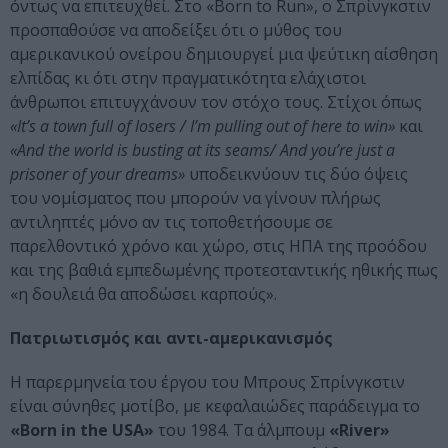
όντως να επιτευχθεί. Στο «Born to Run», ο Σπρίνγκστιν
προσπαθούσε να αποδείξει ότι ο μύθος του
αμερικανικού ονείρου δημιουργεί μια ψεύτικη αίσθηση
ελπίδας κι ότι στην πραγματικότητα ελάχιστοι
άνθρωποι επιτυγχάνουν τον στόχο τους. Στίχοι όπως
«It’s a town full of losers / I’m pulling out of here to win»
και
«And the world is busting at its seams/ And you’re just a
prisoner of your dreams»
υποδεικνύουν τις δύο όψεις
του νομίσματος που μπορούν να γίνουν πλήρως
αντιληπτές μόνο αν τις τοποθετήσουμε σε
παρελθοντικό χρόνο και χώρο, στις ΗΠΑ της προόδου
και της βαθιά εμπεδωμένης προτεσταντικής ηθικής πως
«η δουλειά θα αποδώσει καρπούς».
Πατριωτισμός και αντι-αμερικανισμός
Η παρερμηνεία του έργου του Μπρους Σπρίνγκστιν
είναι σύνηθες μοτίβο, με κεφαλαιώδες παράδειγμα το
«Born in the USA»
του 1984. Τα άλμπουμ
«River»