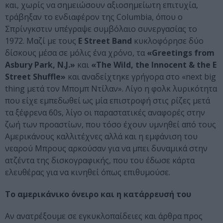
και, χωρίς να σημειώσουν αξιοσημείωτη επιτυχία,
τράβηξαν το ενδιαφέρον της Columbia, όπου ο
Σπρίνγκστιν υπέγραψε συμβόλαιο συνεργασίας το
1972. Μαζί με τους
E Street Band
κυκλοφόρησε δύο
δίσκους μέσα σε μόλις ένα χρόνο, τα
«Greetings from
Asbury Park, N.J.»
και
«The Wild, the Innocent & the E
Street Shuffle»
και αναδείχτηκε γρήγορα στο «next big
thing μετά τον Μπομπ Ντίλαν». Λίγο η φολκ λυρικότητα
που είχε εμπεδωθεί ως μία επιστροφή στις ρίζες μετά
τα ξέφρενα 60s, λίγο οι παραστατικές αναφορές στην
ζωή των προαστίων, που τόσο έχουν υμνηθεί από τους
Αμερικάνους καλλιτέχνες αλλά και η εμφάνιση του
νεαρού Μπρους αρκούσαν για να μπει δυναμικά στην
ατζέντα της δισκογραφικής, που του έδωσε κάρτα
ελευθέρας για να κινηθεί όπως επιθυμούσε.
Το αμερικάνικο όνειρο και η κατάρρευσή του
Αν ανατρέξουμε σε εγκυκλοπαίδειες και άρθρα προς