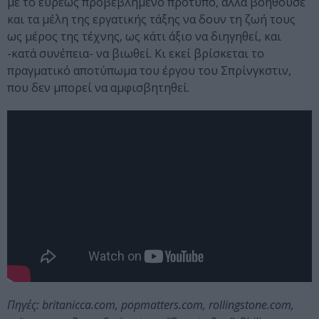
με το ευρέως προβεβλημένο πρότυπο, αλλά βοηθούσε
και τα μέλη της εργατικής τάξης να δουν τη ζωή τους
ως μέρος της τέχνης, ως κάτι άξιο να διηγηθεί, και
-κατά συνέπεια- να βιωθεί. Κι εκεί βρίσκεται το
πραγματικό αποτύπωμα του έργου του Σπρίνγκστιν,
που δεν μπορεί να αμφισβητηθεί.
Πηγές: britanicca.com, popmatters.com, rollingstone.com,