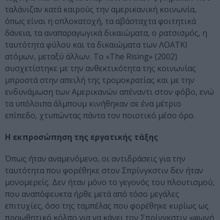
ταλάνιζαν κατά καιρούς την αμερικανική κοινωνία,
όπως είναι η οπλοκατοχή, τα αβάσταχτα φοιτητικά
δάνεια, τα αναπαραγωγικά δικαιώματα, ο ρατσισμός, η
ταυτότητα φύλου και τα δικαιώματα των ΛΟΑΤΚΙ
ατόμων, μεταξύ άλλων. Το «The Rising» (2002)
συσχετίστηκε με την ανθεκτικότητα της κοινωνίας
μπροστά στην απειλή της τρομοκρατίας και με την
ενδυνάμωση των Αμερικανών απέναντι στον φόβο, ενώ
τα υπόλοιπα άλμπουμ κινήθηκαν σε ένα μέτριο
επίπεδο, χτυπώντας πάντα τον ποιοτικό μέσο όρο.
Η εκπροσώπηση της εργατικής τάξης
Όπως ήταν αναμενόμενο, οι αντιδράσεις για την
ταυτότητα που φορέθηκε στον Σπρίνγκστιν δεν ήταν
μονομερείς. Δεν ήταν μόνο το γεγονός του πλουτισμού,
που αναπόφευκτα ήρθε μετά από τόσο μεγάλες
επιτυχίες, όσο της ταμπέλας που φορέθηκε κυρίως ως
προωθητικό κόλπο για να κάνει τον Σπρίνγκστιν «φωνή