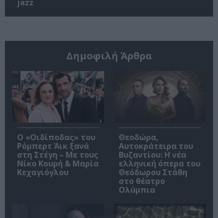
jazz
Δημοφιλή Άρθρα
O «Οιδίποδας» του
Θεοδώρα,
Ρόμπερτ Άικ ξανά
Αυτοκράτειρα του
στη Στέγη – Με τους
Βυζαντίου: Η νέα
Νίκο Κουρή & Μαρία
ελληνική όπερα του
Κεχαγιόγλου
Θεόδωρου Στάθη
στο θέατρο
Ολύμπια