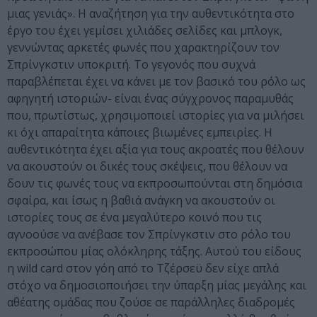
μιας γενιάς». Η αναζήτηση για την αυθεντικότητα στο
έργο του έχει γεμίσει χιλιάδες σελίδες και μπλογκ,
γεννώντας αρκετές φωνές που χαρακτηρίζουν τον
Σπρίνγκστιν υποκριτή. Το γεγονός που συχνά
παραβλέπεται έχει να κάνει με τον βασικό του ρόλο ως
αφηγητή ιστοριών- είναι ένας σύγχρονος παραμυθάς
που, πρωτίστως, χρησιμοποιεί ιστορίες για να μιλήσει
κι όχι απαραίτητα κάποιες βιωμένες εμπειρίες. Η
αυθεντικότητα έχει αξία για τους ακροατές που θέλουν
να ακουστούν οι δικές τους σκέψεις, που θέλουν να
δουν τις φωνές τους να εκπροσωπούνται στη δημόσια
σφαίρα, και ίσως η βαθιά ανάγκη να ακουστούν οι
ιστορίες τους σε ένα μεγαλύτερο κοινό που τις
αγνοούσε να ανέβασε τον Σπρίνγκστιν στο ρόλο του
εκπροσώπου μίας ολόκληρης τάξης. Αυτού του είδους
η wild card στον γόη από το Τζέρσεϋ δεν είχε απλά
στόχο να δημοσιοποιήσει την ύπαρξη μίας μεγάλης και
αθέατης ομάδας που ζούσε σε παράλληλες διαδρομές