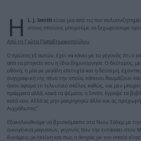
Η
L. J. Smith
είναι μια από τις πιο πολυσυζητημέ
στους οποίους μπορούμε να ξεχωρίσουμε ορι
Από τη Γιώτα Παπαδημακοπούλου
Ο πρώτος εξ αυτών, έχει να κάνει με το γεγονός ότι ο 
από τα projects που η ίδια δημιούργησε. Ο δεύτερος, μ
οθόνη, η μία με μεγάλη επιτυχία και η δεύτερη, έχοντας
συγγραφική της πένα την οποία, κάποιοι θαυμάζουν και 
όσον αφορά το τελευταίο σκέλος καθώς, ναι μεν μπορε
πράγματα αλλά, κακά τα ψέματα, η Smith, έγραψε τα βιβλ
κατά νου. Αλλά ας μην μακρηγορώ άλλο και ας προχωρήσ
Αιχμάλωτος”.
Εξακολουθούμε να βρισκόμαστε στο Νιου Σάλεμ με την 
οικογένεια μαγισσών, γεγονός που την εντάσσει στον 
δυνάμεις με εκείνη και πως ο άντρας με τον οποίο είνα