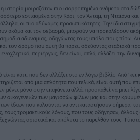
υ η ιστορία μοιραζόταν πιο ισορροπημένα ανάμεσα στα δώ
σσότερο εστιασμένα στην Κάσι, τον Άνταμ, τη Νταϊάνα και τ
αράλληλα, οι πιο αδύναμες προσωπικότητες. Την ίδια στιγμ
υν ακόμα και τον σεβασμό, μπορούν να προκαλέσουν ακό
 σημάδια αδυναμίας, οδηγώντας τους υπόλοιπους πίσω. Αυ
 και τον δρόμο που αυτή θα πάρει, οδεύοντας σταδιακά προ
ι ενοχλητικό, περιέργως, δεν είναι, απλά, αλλάζει την δυνα
 είναι κάτι, που δεν αλλάζει στο εν λόγω βιβλίο. Από ‘κει 
τηρίζεται από μια απλότητα που τελικά, είναι αυτή που επι
ν μένει μόνο στην επιφάνεια αλλά, προσπαθεί να μπει λίγ
των οικογενειών των μαγισσών φίλων μας και στην κρυμμέ
 των ίδιων που καλούνται να αντικαταστήσουν σήμερα, τ
ς, τους τρομακτικούς λόγους, που τους οδήγησαν, άλλους
 ξεχνώντας οριστικά και απόλυτα το παρελθόν τους. Τίποτ