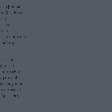
δεκα βασικά
η Φέι. Είναι
ή που
μα και
τοί οι
ς το οριστικό
μική της
και πέρα
ζητεί το
ο πιο βαθιά
νη ιστορία,
ους προγόνους
 στο θάνατο
α όμως δεν