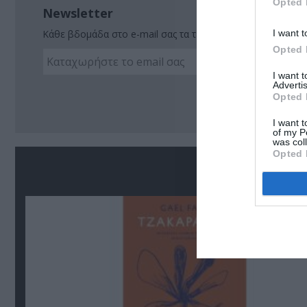
Opted 
Newsletter
I want t
Κάθε βδομάδα στο e-mail σας τα τελευταία νέα για την Τέχ
Opted 
I want 
Advertis
Ακο
Opted 
I want t
of my P
was col
Opted 
Σ