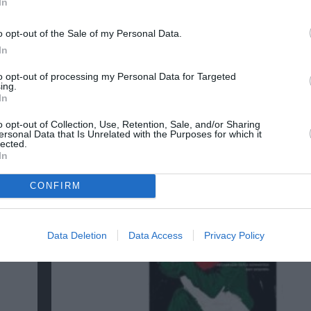
In
o opt-out of the Sale of my Personal Data.
νη και τον Πολιτισμό!
In
to opt-out of processing my Personal Data for Targeted
ing.
λουθήστε το Culturenow.gr
In
o opt-out of Collection, Use, Retention, Sale, and/or Sharing
ersonal Data that Is Unrelated with the Purposes for which it
lected.
In
χετικά Άρθρα
CONFIRM
Data Deletion
Data Access
Privacy Policy