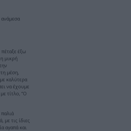
, ανάμεσα
ν πέταξε έξω
τη μικρή
 την
στη μέση,
υμε καλύτερα
πει να έχουμε
με τίτλο, “Ο
 παλιά
 με τις ίδιες
ία αγαπά και