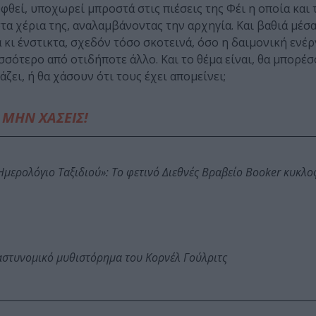
φθεί, υποχωρεί μπροστά στις πιέσεις της Φέι η οποία και 
τα χέρια της, αναλαμβάνοντας την αρχηγία. Και βαθιά μέσα
κι ένστικτα, σχεδόν τόσο σκοτεινά, όσο η δαιμονική ενέρ
σσότερο από οτιδήποτε άλλο. Και το θέμα είναι, θα μπορέσ
ει, ή θα χάσουν ότι τους έχει απομείνει;
ΜΗΝ ΧΑΣΕΙΣ!
: Ημερολόγιο Ταξιδιού»: Το φετινό Διεθνές Βραβείο Booker κυκλ
αστυνομικό μυθιστόρημα του Κορνέλ Γούλριτς