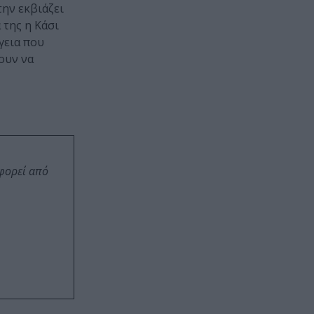
την εκβιάζει
 της η Κάσι
γεια που
ουν να
οφορεί από