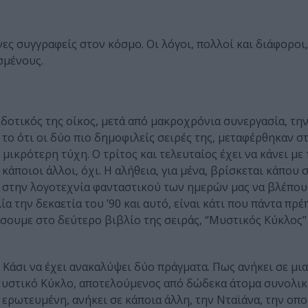
νες συγγραφείς στον κόσμο. Οι λόγοι, πολλοί και διάφοροι
σμένους.
εκδοτικός της οίκος, μετά από μακροχρόνια συνεργασία, τη
ε το ότι οι δύο πιο δημοφιλείς σειρές της, μεταφέρθηκαν σ
 μικρότερη τύχη. Ο τρίτος και τελευταίος έχει να κάνει με
κάποιοι άλλοι, όχι. Η αλήθεια, για μένα, βρίσκεται κάπου 
ί στην λογοτεχνία φανταστικού των ημερών μας να βλέπο
ία την δεκαετία του ’90 και αυτό, είναι κάτι που πάντα πρέ
ουμε στο δεύτερο βιβλίο της σειράς, “Μυστικός Κύκλος” 
Κάσι να έχει ανακαλύψει δύο πράγματα. Πως ανήκει σε μια
Μυστικό Κύκλο, αποτελούμενος από δώδεκα άτομα συνολικά,
ι ερωτευμένη, ανήκει σε κάποια άλλη, την Νταϊάνα, την οπο