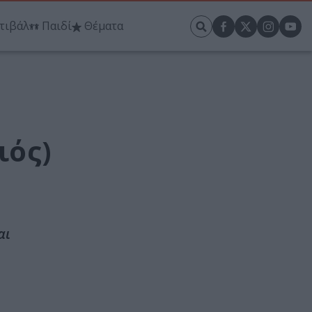
τιβάλ
Παιδί
Θέματα
ιός)
αι