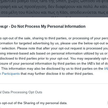
ημαντικό βαθμό τους fans της Smith, χωρίς ωστόσο να φτά
γραφή και ως προσέγγιση, δεν διαφέρουν και πολύ. Αν κάτι 
 στα μέλη του Κύκλου και πως η Κάσι, αποδεικνύεται πως ε
ιτσάκι που γνωρίσαμε στη “Μύηση”. Δεν αγαπώ τη σκοτει
ρία ενδιαφέρουσα, πόσω μάλλον, όταν μιλάμε για μαγεία. Αυ
w.gr -
Do Not Process My Personal Information
ν νότα δράσης, να ανέβει λίγο η ένταση, κάτι που ευελπιστ
Τουλάχιστον το φινάλε του 2ου, μας υπόσχεται πολλά. Γι’ α
to opt-out of the sale, sharing to third parties, or processing of your per
formation for targeted advertising by us, please use the below opt-out s
r selection. Please note that after your opt-out request is processed y
μάθετε πρώτοι όλες τις ειδήσεις
eing interest-based ads based on personal information utilized by us or
disclosed to third parties prior to your opt-out. You may separately opt-
ολιτισμό στο
Culturenow.gr
losure of your personal information by third parties on the IAB’s list of
. This information may also be disclosed by us to third parties on the
IA
Participants
that may further disclose it to other third parties.
r
Δες
l Data Processing Opt Outs
o opt-out of the Sharing of my personal data.