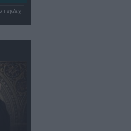
ν Τσβάιχ