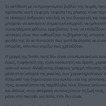
Σε αντίθεση με το προηγούμενο βιβλίο της σειράς, πο
πρόσωπα, αυτή τη φορά, τα φώτα της ράμπας, είναι περι
οι τέσσερις άνθρωποι κλειδιά, οι πιο δυναμικές και π
μπορούν να ασκήσουν σημαντική επιρροή, να εμπνεύσο
συναισθήματα φθόνου, αμφιβολίας ή και να επιδείξουν
τέσσερις είναι που καθορίζουν τα βήματα της ιστορίας
φινάλε της. Κι αν πιστεύετε πως αυτό θα έπρεπε να είνα
ιστορίας, κάτι που νομίζω πως χρειαζόταν.
Η γραφή της Smith, ποτέ δεν είναι εντυπωσιακή και αυτό
όμως, η αφήγησή της, είναι κατανοητή και άμεση, χαρακ
νεανικό κοινό. Αλλάζοντας ελαφρώς γραμμή πλεύσης, δε
μέσα στην ιστορία της μαγείας, των χαρακτηριστικών 
πίσω από την δημιουργία του κύκλου και της γέννησης
τους, ανακαλύπτοντας παράλληλα, τους λόγους εκείνου
και άλλους, στην απόφαση να συνεχίσουν τη ζωή τους,
μένει στο σκοτάδι για πολύ, έτσι δεν είναι;