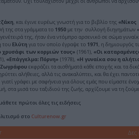
σταματούν. Όχι τουλάχιστον μέχρι οι άνθρωποι να αρχίσου
τζάκη
, και έγινε ευρέως γνωστή για το βιβλίο της
«Νίκος
σή της στα γράμματα το
1950
με την συλλογή διηγημάτων
 γενέτειρά της, ήταν ένα ντόμπρο αρσενικό σε σώμα γυναίκ
η του
Ελύτη
για τον οποίο έγραψε το
1971
, η δημιουργός 
ο χρυσάφι των κορμιών τους»
(1961),
«Οι καταραμένες
1),
«Επάγγελμα: Πόρνη»
(1978),
«Η γυναίκα σου η αλήτ
 Ζωγράφου
εκφράζει τα αισθήματά κάθε εποχής και τα δικά
ρύττει αλήθειες, αλλά τις ανακαλύπτει, και θα έχει παντοτ
 γιατί γράφει με σαφήνεια για όλους εμάς που είμαστε ένοχ
γμή, στα μισά του ταξιδιού της ζωής, αρχίζουμε να τη ζούμε
μάθετε πρώτοι όλες τις ειδήσεις
ολιτισμό στο
Culturenow.gr
r
Δες