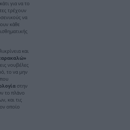
άτι για να το
τες τρέχουν
ρσενικούς να
ρουν κάθε
αισθηματικής
λικρίνεια και
 παρακαλώ»
τρεις νουβέλες
ρό, το να μην
 που
ολογία
στην
υν το πλάνο
ν, και τις
τον οποίο