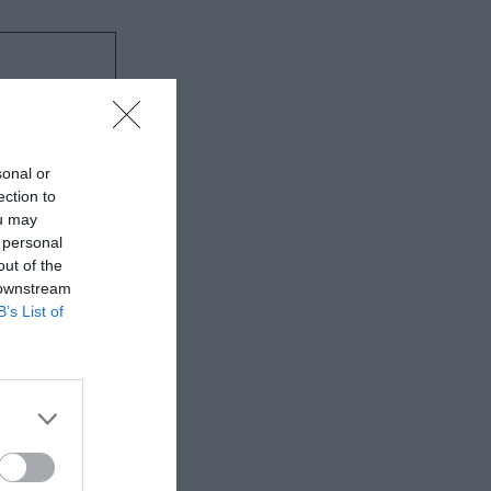
κά
sonal or
ection to
ίο Θέατρο
ou may
 personal
out of the
 downstream
B’s List of
η ζωή την
εποίθηση δεν
γα
που
ς με
πνων συζύγων
βλίο θίγει το