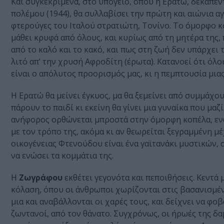
Και συγκεκριμένα, στο υπόγειο, όπου η Ερατώ, δεκαπέν
πολέμου (1944), θα συλλαβίσει την πρώτη και αιώνια α
φτερούγες του Ιταλού στρατιώτη, Τονίνο. Το όμορφο κο
μάθει κρυφά από όλους, και κυρίως από τη μητέρα της, π
από το καλό και το κακό, και πως στη ζωή δεν υπάρχει
λιτό απ’ την χρυσή Αφροδίτη (έρωτα). Κατανοεί ότι όλοι
είναι ο απόλυτος προορισμός μας, κι η πεμπτουσία μια
Η Ερατώ θα μείνει έγκυος, μα θα ξεμείνει από συμμάχου
πάρουν το παιδί κι εκείνη θα γίνει μια γυναίκα που μαζ
ανήφορος ορθώνεται μπροστά στην όμορφη κοπέλα, ενώ 
με τον τρόπο της, ακόμα κι αν θεωρείται ξεγραμμένη μ
οικογένειας Φτενούδου είναι ένα γαϊτανάκι μυστικών,
να ενώσει τα κομμάτια της.
Η
Ζωγράφου
εκθέτει γεγονότα και πεποιθήσεις. Κεντά 
κόλαση, όπου οι άνθρωποι χωρίζονται στις βασανισμέν
μια και αναβάλλονται οι χαρές τους, και δείχνει να φο
ζωντανοί, από τον θάνατο. Συγχρόνως, οι ήρωές της δα