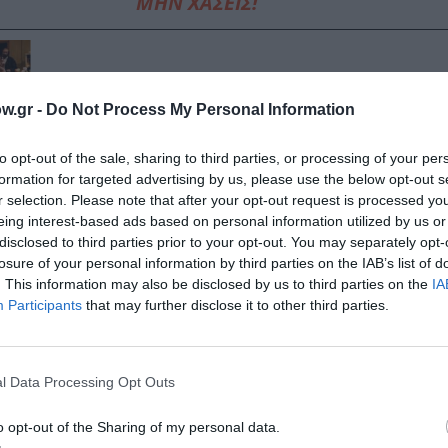
ΜΗΝ ΧΑΣΕΙΣ!
Φεστιβάλ Αισχύλεια 2026: Το φετινό πρόγραμμα αναλυτι
w.gr -
Do Not Process My Personal Information
to opt-out of the sale, sharing to third parties, or processing of your per
formation for targeted advertising by us, please use the below opt-out s
Ίων, του Ευριπίδη από τον Θωμά Μοσχόπουλο στο Αρχα
r selection. Please note that after your opt-out request is processed y
Επιδαύρου
eing interest-based ads based on personal information utilized by us or
disclosed to third parties prior to your opt-out. You may separately opt-
losure of your personal information by third parties on the IAB’s list of
. This information may also be disclosed by us to third parties on the
IA
Participants
that may further disclose it to other third parties.
η Γερμανική Κατοχή για αντιστασιακή δράση, και έφερε στ
 χωρίς αυτοσεβασμό δεν έχει αυτοπεποίθηση, χωρίς αυτοπ
Η
Ζωγράφου
που ουδέποτε μάσησε τα λόγια της στα
24 έρ
ικές χώρες με μια μικρή προτίμηση στο Παρίσι, ξέρει πω
l Data Processing Opt Outs
ι σύζυγοι, ενώ οι δυστυχισμένοι γάμοι είναι απότοκα έξυ
o opt-out of the Sharing of my personal data.
οβατούν μεταξύ ψεύδους κι αλήθειας. Στο συγκεκριμένο βι