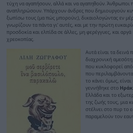
τύχη να αγαπήσουν, αλλά και να αγαπηθούν. Άνθρωποι π
αναπληρώσουν. Υπάρχουν άνδρες που δημιουργούν κυνι
ξωπίσω τους (μα πώς μπορούν;), δικαιολογώντας εν μέ
γνωρίζουν τα πάντα γι’ αυτές, και με την πρώτη ευκαι
προσδοκία και ελπίδα σε άλλες, μη φερέγγυες, και αρ
χρεοκοπίας.
Αυτά είναι τα δεινά
διαχρονική αμεσότητ
που κυκλοφορεί από
που περιλαμβάνονται 
το κάνει όμως, είνα
γεννήθηκε στο
Ηράκ
Ελλάδα και το εξωτε
της ζωής τους, μια κ
στέλνει στο πυρ το ε
παραμελούν τον εαυτ