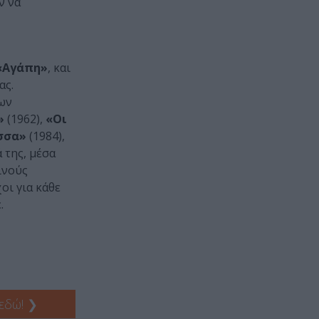
ν να
«Αγάπη»
, και
ας.
των
»
(1962),
«Οι
ισσα»
(1984),
 της, μέσα
ινούς
οι για κάθε
.
 εδώ!
❯