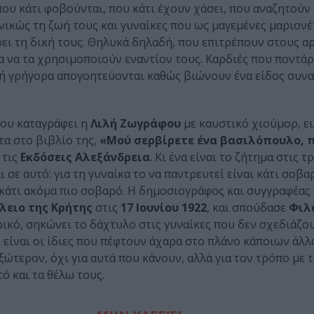
ου κάτι φοβούνται, που κάτι έχουν χάσει, που αναζητούν κ
κώς τη ζωή τους και γυναίκες που ως μαγεμένες μαριονέ
ρει τη δική τους. Θηλυκά δηλαδή, που επιτρέπουν στους α
ρία να τα χρησιμοποιούν εναντίον τους. Καρδιές που ποντά
γά ή γρήγορα απογοητεύονται καθώς βιώνουν ένα είδος συν
 που καταγράφει η
Λιλή Ζωγράφου
με καυστικό χιούμορ, ει
α στο βιβλίο της,
«Μού σερβίρετε ένα βασιλόπουλο,
 τις
Εκδόσεις Αλεξάνδρεια
. Κι ένα είναι το ζήτημα στις 
σε αυτό: για τη γυναίκα το να παντρευτεί είναι κάτι σοβα
ι κάτι ακόμα πιο σοβαρό. Η δημοσιογράφος και συγγραφέας
λειο της Κρήτης
στις
17 Ιουνίου 1922
, και σπούδασε
Φιλ
ρικό, σηκώνει το δάχτυλο στις γυναίκες που δεν σχεδιάζο
ι είναι οι ίδιες που πέφτουν άχαρα στο πλάνο κάποιων άλλω
ξώτερον, όχι για αυτά που κάνουν, αλλά για τον τρόπο με 
ό και τα θέλω τους.