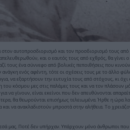
σα στον αυτοπροσδιορισμό και τον προσδιορισμό τους από 
απελευθερωθούν, και ο εαυτός τους από εχθρός, θα γίνει ο
αζί τους ένα σύννεφο από βολικές πεποιθήσεις που κινού
 ανάγκη ενός αφέντη, τότε οι σχέσεις τους με το άλλο φύλ
για, να εξαρτήσουν την ευτυχία τους από στόχους, κι όχι
 του κόσμου μες στις παλάμες τους και να τον πλάσουν μό
για να γίνουν, είναι εκείνοι που δεν απευθύνονται απαραί
τερα, θα θεωρούνται επισήμως τελειωμένα. Ήρθε η ώρα λοι
α και να ανακλαδιστούν μπροστά στην αλήθεια. Το χρειάζο
μεσά μας. Ποτέ δεν υπήρχαν. Υπάρχουν μόνο άνθρωποι που