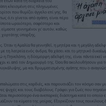
τε ετών κατά τη διάρκεια του
γάπη κλεισμένη στις πληγωμένες
ρίτσι που θυμίζει άγγελο επί γης, θα
ως ό,τι γίνεται από αγάπη, είναι πέρα
 τίποτα ωραιότερο, σαφέστερο και
 είμαστε γεννημένοι γι’ αυτόν, καθώς
ς χορτάτης ύπαρξης.
ς. Όταν η Αμαλία θα γεννηθεί, η μητέρα και η μεγάλη αδελφ
ί με τη λατρεία ενός άνδρα, θα χάσει και το μητρικό δικαίω
η Πηνελόπη, η δύσμορφη αδελφή της, είναι πάντα εκεί να
έχρι κι από τον Δημιουργό της. Όσα θα ακολουθήσουν για τ
 συγκάλυψης, μα και θρυμματισμένης αγάπης που ο αναγνώ
μπαλώματα στις καρδιές, και παρουσιάζει τον κόσμο σαν μ
ες ψυχές και τους διαβόλους. Γράφει για ζωές που πηγαίν
βάται περισσότερο ένα ανεπαρκές διάστημα κατά το οποίο 
μάζουν τα κύματα της μοίρας. Εξορκίζουν τους ποικίλους 