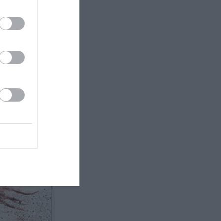
στικά μας; Ως
α είναι να τα
ό την άλλη,
υσιάζοντας τη
μάς τους