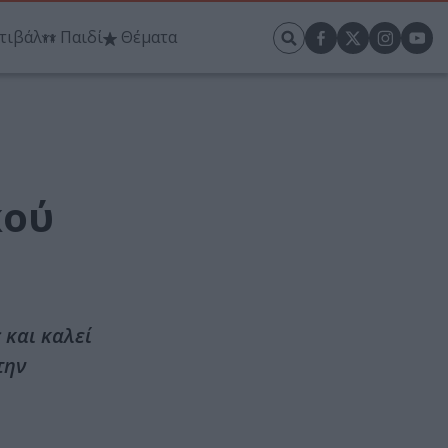
τιβάλ
Παιδί
Θέματα
κού
 και καλεί
την