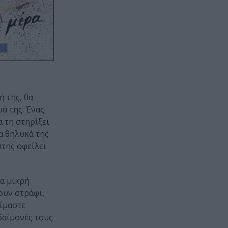
ή της, θα
μά της. Ένας
 τη στηρίξει
α θηλυκά της
στης οφείλει
ια μικρή
ουν στράφι,
είμαστε
δαίμονές τους