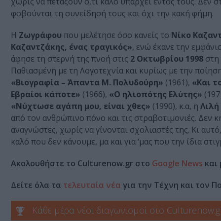
χωρίς να πετάξουν ό,τι καλό υπάρχει εντός τους. Δεν 
φοβούνται τη συνείδησή τους και όχι την κακή φήμη.
Η
Ζωγράφου
που μελέτησε όσο κανείς το
Νίκο Καζαν
Καζαντζάκης, ένας τραγικός»
, ενώ έκανε την εμφάνι
άφησε τη στερνή της πνοή στις
2 Οκτωβρίου 1998
στη
Παθιασμένη με τη Λογοτεχνία και κυρίως με την ποίησ
«Βιογραφία – Άπαντα Μ. Πολυδούρη»
(1961),
«Και τ
Εβραίοι κάποτε»
(1966),
«Ο ηλιοπότης Ελύτης»
(197
«Νύχτωσε αγάπη μου, είναι χθες»
(1990), κ.α, η
Λιλή
από τον ανθρώπινο πόνο και τις στραβοτιμονιές. Δεν κη
αναγνώστες, χωρίς να γίνονται σχολιαστές της. Κι αυτό,
καλό που δεν κάνουμε, μα και για ‘μας που την ίδια στι
Ακολουθήστε το Culturenow.gr στο
Google News
και 
Δείτε όλα τα
τελευταία νέα
για την Τέχνη και τον Π
Κάθε μέρα νέοι διαγωνισμοί στο Culturenow.g