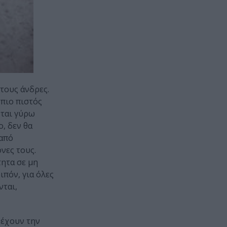
τους άνδρες.
 πιο πιστός
νται γύρω
ο, δεν θα
 από
νες τους.
τητα σε μη
πόν, για όλες
νται,
 έχουν την