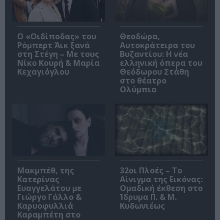
O «Οιδίποδας» του
Θεοδώρα,
Ρόμπερτ Άικ ξανά
Αυτοκράτειρα του
στη Στέγη – Με τους
Βυζαντίου: Η νέα
Νίκο Κουρή & Μαρία
ελληνική όπερα του
Κεχαγιόγλου
Θεόδωρου Στάθη
στο θέατρο
Ολύμπια
Μακμπέθ, της
32οι Πλοές – Το
Κατερίνας
Αίνιγμα της Εικόνας:
Ευαγγελάτου με
Ομαδική έκθεση στο
Γιώργο Γάλλο &
Ίδρυμα Π. & Μ.
Καρυοφυλλιά
Κυδωνιέως
Καραμπέτη στο