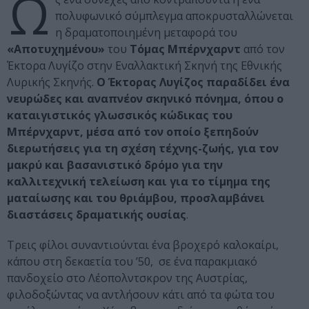
Ω
πολυφωνικό σύμπλεγμα αποκρυσταλλώνεται
η δραματοποιημένη μεταφορά του
«Αποτυχημένου»
του
Τόμας Μπέρνχαρντ
από τον
Έκτορα Λυγίζο στην Εναλλακτική Σκηνή της Εθνικής
Λυρικής Σκηνής.
Ο Έκτορας Λυγίζος παραδίδει ένα
νευρώδες και αναπνέον σκηνικό πόνημα, όπου ο
καταιγιστικός γλωσσικός κώδικας του
Μπέρνχαρντ, μέσα από τον οποίο ξεπηδούν
διερωτήσεις για τη σχέση τέχνης-ζωής, για τον
μακρύ και βασανιστικό δρόμο για την
καλλιτεχνική τελείωση και για το τίμημα της
ματαίωσης και του θριάμβου, προσλαμβάνει
διαστάσεις δραματικής ουσίας
.
Τρεις φίλοι συναντιούνται ένα βροχερό καλοκαίρι,
κάπου στη δεκαετία του ’50, σε ένα παρακμιακό
πανδοχείο στο Λέοπολντσκρον της Αυστρίας,
φιλοδοξώντας να αντλήσουν κάτι από τα φώτα του