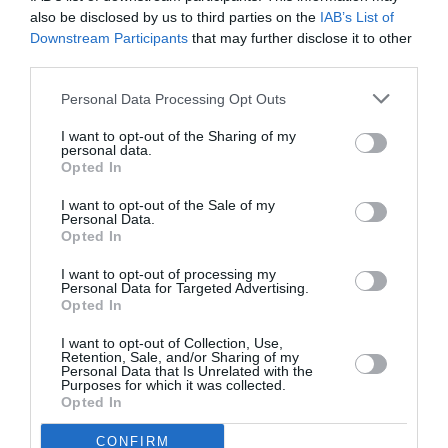
ενώ η μουσική διδασκαλία του
Χαράλαμπου Γωγιού
also be disclosed by us to third parties on the
IAB’s List of
μεταγράφει την προφορική πολυφωνία των ηρώων
Downstream Participants
that may further disclose it to other
εντός του φυσικού χώρου των ήχων. Τέλος, η
third parties.
μετάφραση του
Βασίλη Τομανά
ακολουθεί με
Personal Data Processing Opt Outs
προσήλωση τους στροβιλισμούς της σκέψης του
Μπέρνχαρντ, πλάθοντας ένα παλλόμενο και οργιώδες
I want to opt-out of the Sharing of my
γλωσσικό σύμπαν που με άνεση μεταγγίζεται στη
personal data.
Opted In
σκηνή.
I want to opt-out of the Sale of my
Διαβάστε επίσης:
Personal Data.
Opted In
Ο αποτυχημένος, του Τόμας Μπέρνχαρντ σε σκηνοθεσία
I want to opt-out of processing my
Έκτορα Λυγίζου επιστρέφει στην Εναλλακτική Σκηνή ΕΛΣ
Personal Data for Targeted Advertising.
Opted In
Ακολουθήστε το Culturenow.gr στο
Google News
και
I want to opt-out of Collection, Use,
μάθετε πρώτοι όλες τις ειδήσεις
Retention, Sale, and/or Sharing of my
Personal Data that Is Unrelated with the
Purposes for which it was collected.
Δείτε όλα τα
τελευταία νέα
για την Τέχνη και τον
Opted In
Πολιτισμό στο
Culturenow.gr
CONFIRM