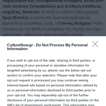
παροξυσμού και πολυφωνικού στόμφου, πίσω από
τους οποίους ξεπροβάλλει μια αίσθηση απάθειας,
καχεξίας, θανάτου.
Σε αυτό το κάδρο ο Βέρτχαϊμερ-
Άρης Μπαλής
κινείται σαν ζωντανή σκιά και ως
ακροτελεύτια αίσθηση ζωής, ο
Γιάννης Νιάρρος
-Γκλεν
Γκουλντ ως την απόλυτη έκφραση της τέχνης που έχει
κατακτήσει κάθε ίχνος από τον ορίζοντά της,
αναμένοντας το τέλος, ο
Έκτορας Λυγίζος
-αφηγητής
CultureNow.gr -
Do Not Process My Personal
ως μια διάφανη, σχεδόν φασματική, μορφή και ως
Information
περιπατητής που ανέξοδα παρατηρεί και φιλοσοφεί και
η
Αμαλία Μουτούση
-Ξενοδόχος ως μια παρουσία που
If you wish to opt-out of the sale, sharing to third parties, or
διεμβολίζει τις πόζες του κύκλου των εστέτ.
processing of your personal or sensitive information for
targeted advertising by us, please use the below opt-out
Τα κοστούμια της
Άλκηστης Μάμαλη
προδίδουν ένα
section to confirm your selection. Please note that after your
κράμα γούστου και πεσιμισμού, οι φωτιστικές
opt-out request is processed you may continue seeing
δημιουργίες του
Δημήτρη Κασιμάτη
φέρνουν στο φως
interest-based ads based on personal information utilized by
τις εσώτερες σκοτεινές πτυχές, οι χορογραφίες και η
us or personal information disclosed to third parties prior to
your opt-out. You may separately opt-out of the further
κίνηση από τον
Δημήτρη Μυτιληναίο
κρατούν σε
disclosure of your personal information by third parties on the
εγρήγορση μια αύρα φαιδρότητας και νευρωτισμού,
IAB’s list of downstream participants. This information may