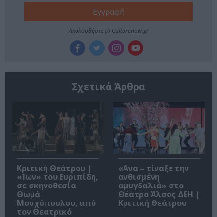
Ακολουθήστε το Culturenow.gr
Σχετικά Άρθρα
Κριτική Θεάτρου |
«Ανα – τίναξε την
«Ίων» του Ευριπίδη,
ανθισμένη
σε σκηνοθεσία
αμυγδαλιά» στο
Θωμά
Θέατρο Άλσος ΔΕΗ |
Μοσχόπουλου, από
Κριτική Θεάτρου
τον Θεατρικό