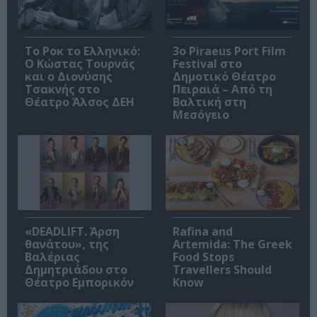
Το Ροκ το Ελληνικό:
3o Piraeus Port Film
Ο Κώστας Τουρνάς
Festival στο
και ο Διονύσης
Δημοτικό Θέατρο
Τσακνής στο
Πειραιά – Από τη
Θέατρο Άλσος ΔΕΗ
Βαλτική στη
Μεσόγειο
«DEADLIFT. Άρση
Rafina and
θανάτου», της
Artemida: The Greek
Βαλέριας
Food Stops
Δημητριάδου στο
Travellers Should
Θέατρο Εμπορικόν
Know