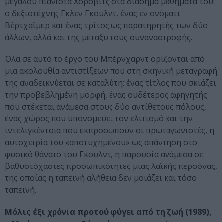
μεγάλου πιανίστα Χόροβιτς στα διάσημα μαθήματά του:
ο δεξιοτέχνης Γκλεν Γκουλντ, ένας εν ονόματι
Βέρτχαϊμερ και ένας τρίτος ως παρατηρητής των δύο
άλλων, αλλά και της μεταξύ τους συναναστροφής.
Όλα σε αυτό το έργο του Μπέρνχαρντ ορίζονται από
μια ακολουθία αντιστίξεων που στη σκηνική μεταγραφή
της αναδεικνύεται σε καταλύτη: ένας τίτλος που σκιάζει
την προβεβλημένη μορφή, ένας ουδέτερος αφηγητής
που στέκεται ανάμεσα στους δύο αντίθετους πόλους,
ένας χώρος που υπονομεύει τον ελιτισμό και την
ιντελιγκέντσια που εκπροσωπούν οι πρωταγωνιστές, η
αυτοχειρία του «αποτυχημένου» ως απάντηση στο
φυσικό θάνατο του Γκουλντ, η παρουσία ανάμεσα σε
βαθυστόχαστες προσωπικότητες μιας λαϊκής περσόνας,
της οποίας η ταπεινή αλήθεια δεν μοιάζει και τόσο
ταπεινή.
Μόλις έξι χρόνια προτού φύγει από τη ζωή (1989),