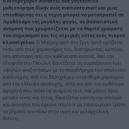
ο Μπέρνχαρντ συνθέτει ένα γοητευτικό
μυθιστόρημα δίκην ενός memento mori και μιας
υπενθύμισης ότι η τέχνη μπορεί να μετατραπεί σε
προθάλαμο της μεγάλης φυγής, σε βασανιστική
αναμονή που χρωματίζεται με τα θαμπά χρώματα
του σαρκασμού και τις στριγκές νότες ενός πικρού
κλαυσίγελου
. Ο Μπέρνχαρντ στο έργο αυτό κρύβεται
πίσω από τους χαρακτήρες του, διατηρώντας, ωστόσο,
ίση απόσταση από τον καθένα από αυτούς. Από την
ιδιοφυΐα του Γκουλντ δανείζεται τη συμπόρευση των
υψηλών αναζητήσεων με το παραλήρημα του απόλυτου
καλλιτέχνη, από τον Βέρτχαϊμερ το αίσθημα μαρασμού
από την έλλειψη αποδοχής, αλλά και από τον ουδέτερο
αφηγητή που στέκεται ανάμεσά τους σαν μέσος όρος
μεταξύ νίκης και ήττας, δανείζεται εκείνη την ατολμία
και ακινησία που έφερνε πάντοτε με ταπεινωτικό τρόπο
τα βήματά του πίσω στην υγρή και μελαγχολική
Βιέννη.