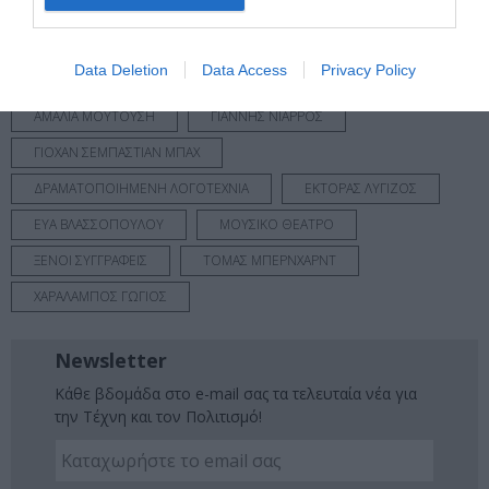
Νέοι Διαγωνισμοί
❯
Data Deletion
Data Access
Privacy Policy
Tags
ΑΜΑΛΙΑ ΜΟΥΤΟΥΣΗ
ΓΙΑΝΝΗΣ ΝΙΑΡΡΟΣ
ΓΙΟΧΑΝ ΣΕΜΠΑΣΤΙΑΝ ΜΠΑΧ
ΔΡΑΜΑΤΟΠΟΙΗΜΕΝΗ ΛΟΓΟΤΕΧΝΙΑ
ΕΚΤΟΡΑΣ ΛΥΓΙΖΟΣ
ΕΥΑ ΒΛΑΣΣΟΠΟΥΛΟΥ
ΜΟΥΣΙΚΟ ΘΕΑΤΡΟ
ΞΕΝΟΙ ΣΥΓΓΡΑΦΕΙΣ
ΤΟΜΑΣ ΜΠΕΡΝΧΑΡΝΤ
ΧΑΡΑΛΑΜΠΟΣ ΓΩΓΙΟΣ
Newsletter
Κάθε βδομάδα στο e-mail σας τα τελευταία νέα για
την Τέχνη και τον Πολιτισμό!