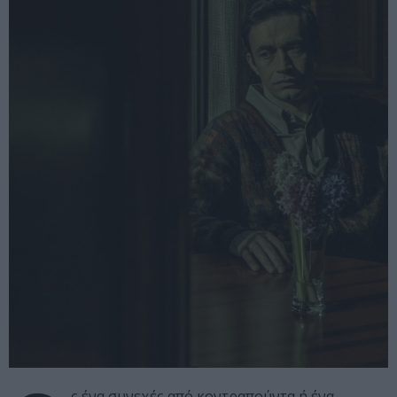
ς ένα συνεχές από κοντραπούντα ή ένα