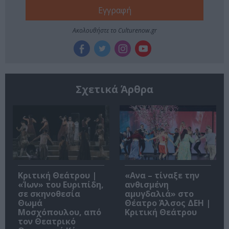
Ακολουθήστε το Culturenow.gr
Σχετικά Άρθρα
Κριτική Θεάτρου |
«Ανα – τίναξε την
«Ίων» του Ευριπίδη,
ανθισμένη
σε σκηνοθεσία
αμυγδαλιά» στο
Θωμά
Θέατρο Άλσος ΔΕΗ |
Μοσχόπουλου, από
Κριτική Θεάτρου
τον Θεατρικό