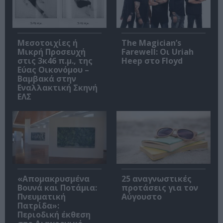
Μεσοτοιχίες ή
The Magician’s
Μικρή Προσευχή
Farewell: Οι Uriah
στις 3κ46 π.μ., της
Heep στο Floyd
Εύας Οικονόμου –
Βαμβακά στην
Εναλλακτική Σκηνή
ΕΛΣ
«Απομακρυσμένα
25 αναγνωστικές
Βουνά και Ποτάμια:
προτάσεις για τον
Πνευματική
Αύγουστο
Πατρίδα»:
Περιοδική έκθεση