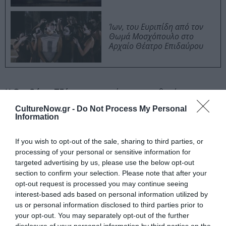
Ίων, του Ευριπίδη από τον
Θωμά Μοσχόπουλο στο
Αρχαίο Θέατρο Επιδαύρου
Η
Θεοδώρα Τζήμου
ενσαρκώνει την καθηγήτρια
συστήνοντας έναν νέο ερμηνευτικό εαυτό,
CultureNow.gr -
Do Not Process My Personal
περισσότερο εύπλαστο, λιγότερο στερεοτυπικό και, ως
Information
εκ τούτου, αυθεντικό, έχοντας ως μέριμνα τον ρυθμό,
τις δυναμικές των κορυφώσεων και των
If you wish to opt-out of the sale, sharing to third parties, or
αποκλιμακώσεων, καθώς και την ισότιμη αναφορά προς
processing of your personal or sensitive information for
targeted advertising by us, please use the below opt-out
όλους τους χαρακτήρες. Το σύνολο των νέων
section to confirm your selection. Please note that after your
ηθοποιών, αποτελούμενο από τους/τις
Μαρία
opt-out request is processed you may continue seeing
Αρζόγλου, Νατάσα Βλυσίδου, Βαγγέλη
interest-based ads based on personal information utilized by
Παπαγιαννόπουλο, Θάνο Κόνιαρη, Στέργιο
us or personal information disclosed to third parties prior to
Μικρούτσικο, Τίτο Πινακά, Γιάννη Σανιδά
και
Πάνο
your opt-out. You may separately opt-out of the further
Χατσατριάν,
προσδίδουν με αξιοθαύμαστη αντοχή,