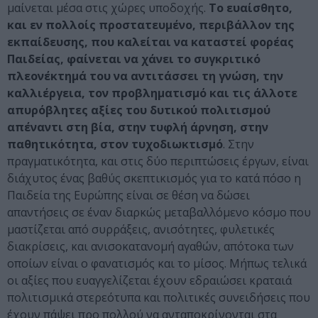
μαίνεται μέσα στις χώρες υποδοχής.
Το ευαίσθητο,
και εν πολλοίς προστατευμένο, περιβάλλον της
εκπαίδευσης, που καλείται να καταστεί φορέας
Παιδείας, φαίνεται να χάνει το συγκριτικό
πλεονέκτημά του να αντιτάσσει τη γνώση, την
καλλιέργεια, τον προβληματισμό και τις άλλοτε
απυρόβλητες αξίες του δυτικού πολιτισμού
απέναντι στη βία, στην τυφλή άρνηση, στην
παθητικότητα, στον τυχοδιωκτισμό
. Στην
πραγματικότητα, και στις δύο περιπτώσεις έργων, είναι
διάχυτος ένας βαθύς σκεπτικισμός για το κατά πόσο η
Παιδεία της Ευρώπης είναι σε θέση να δώσει
απαντήσεις σε έναν διαρκώς μεταβαλλόμενο κόσμο που
μαστίζεται από συρράξεις, ανισότητες, φυλετικές
διακρίσεις, και ανισοκατανομή αγαθών, απότοκα των
οποίων είναι ο φανατισμός και το μίσος. Μήπως τελικά
οι αξίες που ευαγγελίζεται έχουν εδραιώσει κραταιά
πολιτισμικά στερεότυπα και πολιτικές συνειδήσεις που
έχουν πάψει προ πολλού να ανταποκρίνονται στα