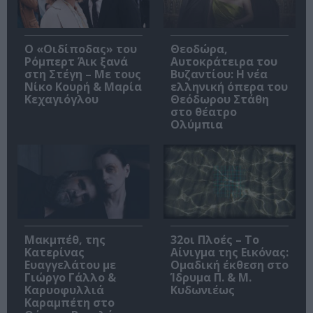
O «Οιδίποδας» του
Θεοδώρα,
Ρόμπερτ Άικ ξανά
Αυτοκράτειρα του
στη Στέγη – Με τους
Βυζαντίου: Η νέα
Νίκο Κουρή & Μαρία
ελληνική όπερα του
Κεχαγιόγλου
Θεόδωρου Στάθη
στο θέατρο
Ολύμπια
Μακμπέθ, της
32οι Πλοές – Το
Κατερίνας
Αίνιγμα της Εικόνας:
Ευαγγελάτου με
Ομαδική έκθεση στο
Γιώργο Γάλλο &
Ίδρυμα Π. & Μ.
Καρυοφυλλιά
Κυδωνιέως
Καραμπέτη στο