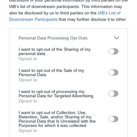
disclosure of your personal information by third parties on the
σθένος και διαθεσιμότητα υπόσταση σε ανθρώπινες
IAB’s list of downstream participants. This information may
also be disclosed by us to third parties on the
IAB’s List of
ψηφίδες της καθημερινής ζωής στις γειτονιές των
Downstream Participants
that may further disclose it to other
μεταναστών, των οποίων τα δράματα και οι
third parties.
συναισθηματικές εκρήξεις παραμένουν αφανή πίσω από
κλειστές πόρτες και σιωπηρούς τοίχους.
Personal Data Processing Opt Outs
Ιδιαίτερης μνείας για την ερμηνευτική τους δεινότητα,
I want to opt-out of the Sharing of my
personal data.
μέσω της οποίας αποκρυσταλλώνονται με τρόπο
Opted In
ενδοσκοπικό, όσο και σφαιρικό, τα προφίλ των αντι-
I want to opt-out of the Sale of my
ηρώων τους, χρήζουν η
Μαρία Αρζόγλου,
ο
Θάνος
Personal Data.
Κόνιαρης
και
ο Βαγγέλης Παπαγιαννόπουλος.
Opted In
I want to opt-out of processing my
Photo Credit: Άλεξ Κατ
Personal Data for Targeted Advertising.
Opted In
Διαβάστε επίσης:
I want to opt-out of Collection, Use,
Η Μέρα της Φούστας, σε σκηνοθεσία Ζωής Χατζηαντωνίου
Retention, Sale, and/or Sharing of my
Personal Data that Is Unrelated with the
στο Θέατρο Δίπυλον
Purposes for which it was collected.
Opted In