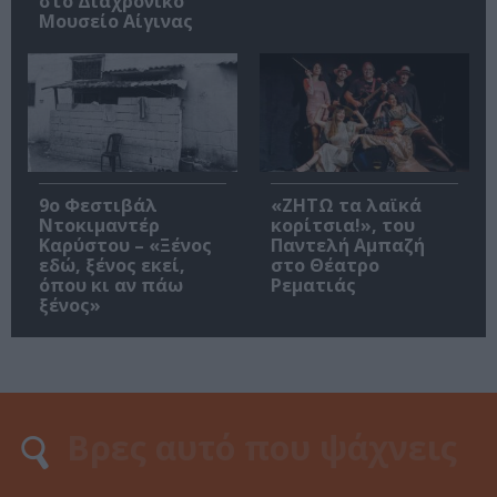
στο Διαχρονικό
Μουσείο Αίγινας
9ο Φεστιβάλ
«ΖΗΤΩ τα λαϊκά
Ντοκιμαντέρ
κορίτσια!», του
Καρύστου – «Ξένος
Παντελή Αμπαζή
εδώ, ξένος εκεί,
στο Θέατρο
όπου κι αν πάω
Ρεματιάς
ξένος»