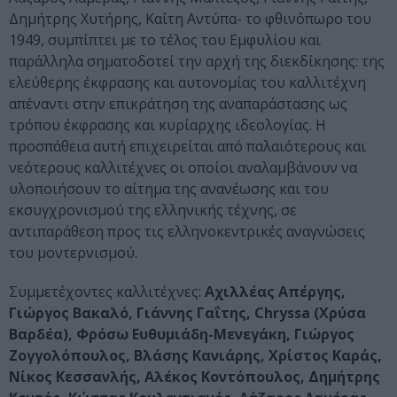
Δημήτρης Χυτήρης, Καίτη Αντύπα- το φθινόπωρο του
1949, συμπίπτει με το τέλος του Εμφυλίου και
παράλληλα σηματοδοτεί την αρχή της διεκδίκησης: της
ελεύθερης έκφρασης και αυτονομίας του καλλιτέχνη
απέναντι στην επικράτηση της αναπαράστασης ως
τρόπου έκφρασης και κυρίαρχης ιδεολογίας. Η
προσπάθεια αυτή επιχειρείται από παλαιότερους και
νεότερους καλλιτέχνες οι οποίοι αναλαμβάνουν να
υλοποιήσουν το αίτημα της ανανέωσης και του
εκσυγχρονισμού της ελληνικής τέχνης, σε
αντιπαράθεση προς τις ελληνοκεντρικές αναγνώσεις
του μοντερνισμού.
Συμμετέχοντες καλλιτέχνες:
Αχιλλέας Απέργης,
Γιώργος Βακαλό, Γιάννης Γαΐτης, Chryssa (Χρύσα
Βαρδέα), Φρόσω Ευθυμιάδη-Μενεγάκη, Γιώργος
Ζογγολόπουλος, Βλάσης Κανιάρης, Χρίστος Καράς,
Νίκος Κεσσανλής, Αλέκος Κοντόπουλος, Δημήτρης