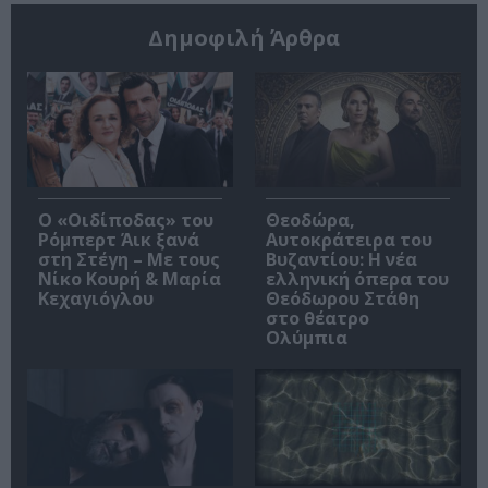
Δημοφιλή Άρθρα
O «Οιδίποδας» του
Θεοδώρα,
Ρόμπερτ Άικ ξανά
Αυτοκράτειρα του
στη Στέγη – Με τους
Βυζαντίου: Η νέα
Νίκο Κουρή & Μαρία
ελληνική όπερα του
Κεχαγιόγλου
Θεόδωρου Στάθη
στο θέατρο
Ολύμπια