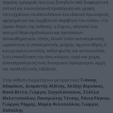
πηγαίας ομορφιάς που ενώ ξεπηδούν από διαφορετική
οπτική και εννοιολογική προσέγγιση και γραφή,
επιτυγχάνουν να αποτελέσουν ένα ιδανικό πρωτογενές
αφηγηματικό και συμβολικό αλφάβητο του τόπου. «Το
Ωραίο Νησί» της έκθεσης, η Σίφνος, αποτελεί ένα
ανοιχτό θέμα σχεδιασμού και προτάσεων:
συναισθηματικός τόπος, λευκό τοπίο αντικειμενικής
ωραιότητας ή υποκειμενικής μνήμης, άχρονο θέρος ή
ευτυχισμένη ουτοπία, πεδίο φωτός και αυτογνωσίας,
λιτή επανεξέταση του έσω κόσμου, νερό και χώμα,
επαναπροσέγγιση ενός δυνητικού προορισμού, αρχή
και κατάληξη ενός ταξιδιού…
Στην έκθεση συμμετέχουν με έργα τους:
Γιάννης
Αδαμάκος, Διαμαντής Αϊδίνης, Αλέξης Βερούκας,
Νανά Βέττα, Γιώργος Ζογγολόπουλος, Στέλλα
Μελετοπούλου, Παναγιώτης Τέτσης, Ράνια Ράγκου,
Γιώργος Ρόρρης, Μαρία Φιλοπούλου, Γιώργος
Χαδούλης