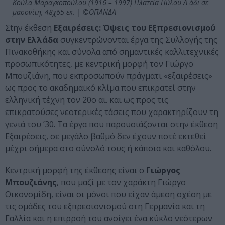
Κούλα Μαραγκοπούλου (1916 – 1997) Πλατεία Πύλου Λ άδι σε
μασονίτη, 48χ65 εκ. | ©ΟΠΑΝΔΑ
Σtην έκθεση
Εξαιρέσεις: Όψεις του Εξπρεσιονισμού
στην Ελλάδα
συγκεντρώνονται έργα της Συλλογής της
Πινακοθήκης και σύνολα από σημαντικές καλλιτεχνικές
προσωπικότητες, με κεντρική μορφή τον Γιώργο
Μπουζιάνη, που εκπροσωπούν πράγματι «εξαιρέσεις»
ως προς το ακαδημαϊκό κλίμα που επικρατεί στην
ελληνική τέχνη τον 20ο αι. και ως προς τις
επικρατούσες νεοτερικές τάσεις που χαρακτηρίζουν τη
γενιά του ’30. Τα έργα που παρουσιάζονται στην έκθεση
Εξαιρέσεις, σε μεγάλο βαθμό δεν έχουν ποτέ εκτεθεί
μέχρι σήμερα στο σύνολό τους ή κάποια και καθόλου.
Κεντρική μορφή της έκθεσης είναι ο
Γιώργος
Μπουζιάνης
, που μαζί με τον χαράκτη Γιώργο
Οικονομίδη, είναι οι μόνοι που είχαν άμεση σχέση με
τις ομάδες του εξπρεσιονισμού στη Γερμανία και τη
Γαλλία και η επιρροή του ανοίγει ένα κύκλο νεότερων