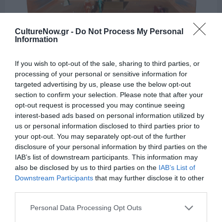
CultureNow.gr -
Do Not Process My Personal
Information
«Μπάνιο στα Βοτσαλάκια», 2000, κόλλα σε χαρτί
περιτυλίγματος, επικολλημένο σε ξύλινη κατασκευή,
χαρτοκοπτικές και χάρτινα φιγουρίνια του Αλέξη Βερούκα, 170 x
If you wish to opt-out of the sale, sharing to third parties, or
230 cm, συλλογή Φλάβιας Nessi-Γιαζιτζόγλου και Κώστα
processing of your personal or sensitive information for
Γιαζιτζόγλου
targeted advertising by us, please use the below opt-out
section to confirm your selection. Please note that after your
Η Κοινωφελής Επιχείρηση του Δήμου Ύδρας
opt-out request is processed you may continue seeing
παρουσιάζει μεγάλο αναδρομικό αφιέρωμα στον
interest-based ads based on personal information utilized by
ζωγράφο και σκηνογράφο
Νίκο Στεφάνου
. Τόσο στην
us or personal information disclosed to third parties prior to
ζωγραφική όσο και στην σκηνογραφία, ο Νίκος
your opt-out. You may separately opt-out of the further
Στεφάνου ξέρει πως να φτιάχνει, με τα ίδια του τα
disclosure of your personal information by third parties on the
χέρια και με απλά υλικά, έναν μαγικό κόσμο για τον
IAB’s list of downstream participants. This information may
also be disclosed by us to third parties on the
IAB’s List of
θεατή. Αυτήν την διαχρονική του ικανότητα θα
Downstream Participants
that may further disclose it to other
απολαύσουμε στην Υδρα φέτος το καλοκαίρι.
third parties.
Το αφιέρωμα που περιλαμβάνει περίπου 40 ζωγραφικά
Personal Data Processing Opt Outs
έργα, ισάριθμες μακέτες σκηνογραφιών, ένα μεγάλο