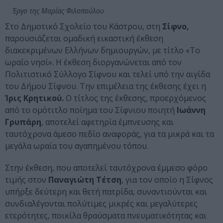
Έργο της Μαρίας Φιλοπούλου
Στο Δημοτικό Σχολείο του Κάστρου, στη
Σίφνο,
παρουσιάζεται ομαδική εικαστική έκθεση
διακεκριμένων Ελλήνων δημιουργών, με τίτλο «Το
ωραίο νησί». Η έκθεση διοργανώνεται από τον
Πολιτιστικό Σύλλογο Σίφνου και τελεί υπό την αιγίδα
του Δήμου Σίφνου. Την επιμέλεια της έκθεσης έχει η
Ίρις Κρητικού.
Ο τίτλος της έκθεσης, προερχόμενος
από το ομότιτλο ποίημα του Σίφνιου ποιητή
Ιωάννη
Γρυπάρη
, αποτελεί αφετηρία έμπνευσης και
ταυτόχρονα άμεσο πεδίο αναφοράς, για τα μικρά και τα
μεγάλα ωραία του αγαπημένου τόπου.
Στην έκθεση, που αποτελεί ταυτόχρονα έμμεσο φόρο
τιμής στον
Παναγιώτη Τέτση
, για τον οποίο η Σίφνος
υπήρξε δεύτερη και θετή πατρίδα, συναντιούνται και
συνδιαλέγονται πολύτιμες μικρές και μεγαλύτερες
ετερότητες, ποικίλα θραύσματα πνευματικότητας και