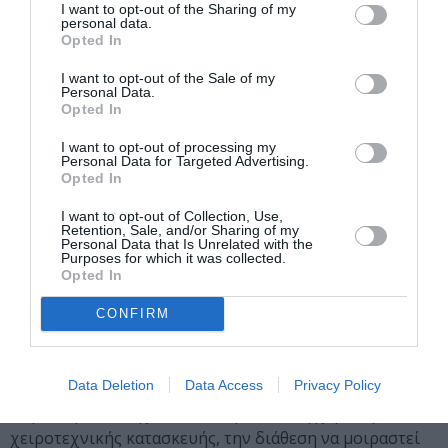
σύνολο κατασκευών, παιχνιδιών και μικρών γλυπτών,
I want to opt-out of the Sharing of my
personal data.
διοργανώνεται από την Κοινωφελή Επιχείρηση του
Opted In
Δήμου ΄Υδρας, με την φροντίδα και την επιμέλεια του
I want to opt-out of the Sale of my
ζωγράφου
Αλέξη Βερούκα,
φίλου του καλλιτέχνη. Η
Personal Data.
έκθεση έχει τίτλο «
Τα Παιχνίδια της Ζωής μας. Το
Opted In
Μυστικό Εργαστήρι του Νίκου Στεφάνου
», καθώς θα
I want to opt-out of processing my
περιέχει πολλά από τα ζωγραφικά του σύνεργα,
Personal Data for Targeted Advertising.
μεταφέροντας στην Ύδρα ένα τμήμα του ατελιέ του από
Opted In
την Αθήνα.
I want to opt-out of Collection, Use,
Retention, Sale, and/or Sharing of my
Τα έργα που θα δούμε στην Ύδρα, προήλθαν από
Personal Data that Is Unrelated with the
Purposes for which it was collected.
ιδιωτικές συλλογές με το παλαιότερο να έχει γίνει την
Opted In
δεκαετία του 1950 και τα νεότερα – οι μεγάλες
CONFIRM
κατασκευές – να ολοκληρώνονται αυτές τις ημέρες από
τον Στεφάνου. Μέσα σε αυτές τις σχεδόν επτά
δεκαετίες, ο ζωγράφος και σκηνογράφος κατάφερε να
Data Deletion
Data Access
Privacy Policy
ισορροπήσει ανάμεσα στον μύθο και τον ρεαλισμό.
Παράλληλα δεν έχασε ποτέ την παιδική χαρά της
χειροτεχνικής κατασκευής, την διάθεση να μοιραστεί