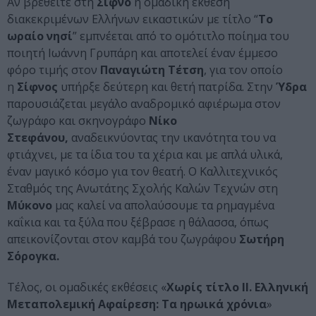
Αν βρεθείτε στη
Σίφνο
η ομαδική έκθεση
διακεκριμένων Ελλήνων εικαστικών με τίτλο “
Το
ωραίο νησί
” εμπνέεται από το ομότιτλο ποίημα του
ποιητή Ιωάννη Γρυπάρη και αποτελεί έναν έμμεσο
φόρο τιμής στον
Παναγιώτη Τέτση
, για τον οποίο
η
Σίφνος
υπήρξε δεύτερη και θετή πατρίδα. Στην
Ύδρα
παρουσιάζεται μεγάλο αναδρομικό αφιέρωμα στον
ζωγράφο και σκηνογράφο
Νίκο
Στεφάνου,
αναδεικνύοντας την ικανότητα του να
φτιάχνει, με τα ίδια του τα χέρια και με απλά υλικά,
έναν μαγικό κόσμο για τον θεατή. Ο Καλλιτεχνικός
Σταθμός της Ανωτάτης Σχολής Καλών Τεχνών στη
Μύκονο
μας καλεί να απολαύσουμε τα ρημαγμένα
καΐκια και τα ξύλα που ξέβρασε η θάλασσα, όπως
απεικονίζονται στον καμβά του ζωγράφου
Σωτήρη
Σόρογκα.
Τέλος, οι ομαδικές εκθέσεις «
Χωρίς τίτλο ΙΙ. Ελληνική
Μεταπολεμική Αφαίρεση: Τα ηρωικά χρόνια
»