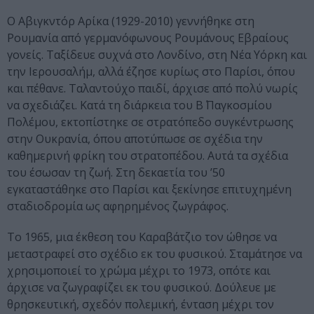
Ο Αβιγκντόρ Αρίκα (1929-2010) γεννήθηκε στη
Ρουμανία από γερμανόφωνους Ρουμάνους Εβραίους
γονείς. Ταξίδευε συχνά στο Λονδίνο, στη Νέα Υόρκη και
την Ιερουσαλήμ, αλλά έζησε κυρίως στο Παρίσι, όπου
και πέθανε. Ταλαντούχο παιδί, άρχισε από πολύ νωρίς
να σχεδιάζει. Κατά τη διάρκεια του Β΄ Παγκοσμίου
Πολέμου, εκτοπίστηκε σε στρατόπεδο συγκέντρωσης
στην Ουκρανία, όπου αποτύπωσε σε σχέδια την
καθημερινή φρίκη του στρατοπέδου. Αυτά τα σχέδια
του έσωσαν τη ζωή. Στη δεκαετία του ’50
εγκαταστάθηκε στο Παρίσι και ξεκίνησε επιτυχημένη
σταδιοδρομία ως αφηρημένος ζωγράφος.
Το 1965, μια έκθεση του Καραβάτζιο τον ώθησε να
μεταστραφεί στο σχέδιο εκ του φυσικού. Σταμάτησε να
χρησιμοποιεί το χρώμα μέχρι το 1973, οπότε και
άρχισε να ζωγραφίζει εκ του φυσικού. Δούλευε με
θρησκευτική, σχεδόν πολεμική, ένταση μέχρι τον