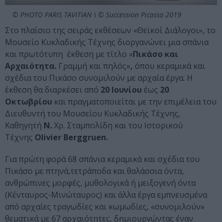
© PHOTO PARIS TAVITIAN \ © Succession Picasso 2019
Στο πλαίσιο της σειράς εκθέσεων «Θεϊκοί Διάλογοι», το
Μουσείο Κυκλαδικής Τέχνης διοργανώνει μια σπάνια
και πρωτότυπη έκθεση με τίτλο «
Πικάσο και
Αρχαιότητα.
Γραμμή και πηλός»
,
όπου κεραμικά και
σχέδια του Πικάσο συνομιλούν με αρχαία έργα. Η
έκθεση θα διαρκέσει από
20 Ιουνίου
έως
20
Οκτωβρίου
και πραγματοποιείται με την επιμέλεια του
Διευθυντή του Μουσείου Κυκλαδικής Τέχνης,
Καθηγητή
Ν.
Χρ. Σταμπολίδη και του Ιστορικού
Τέχνης
Olivier Berggruen.
Για πρώτη φορά 68 σπάνια κεραμικά και σχέδια του
Πικάσο με πτηνά,τετράποδα και θαλάσσια όντα,
ανθρώπινες μορφές, μυθολογικά ή μειξογενή όντα
(Κένταυρος-Μινώταυρος) και άλλα έργα εμπνευσμένα
από αρχαίες τραγωδίες και κωμωδίες, «συνομιλούν»
θεματικά με 67 αρχαιότητες, δημιουργώντας έναν