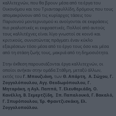
καλλιτεχνών, που θα βρουν μέσα από τα έργα του
Οικονόμου και του Τριανταφυλλίδη, δρόμους που τους
απομακρύνουν από τις κυρίαρχες τάσεις του
Παρισινού μοντερνισμού κι ανοίγονται σε εκφράσεις
πιο ρεαλιστικές κι εκφραστικές. Πολλοί από αυτούς
τους καλλιτέχνες είναι λίγο γνωστοί σε κοινό και
κριτικούς, συνιστώντας πράγματι έναν κύκλο
εξαιρέσεων τόσο μέσα από το έργο τους όσο και μέσα
από τη στάση ζωής τους, μακριά από τη δημοσιότητα.
Στην έκθεση παρουσιάζονται έργα καλλιτεχνών, οι
οποίοι ανήκαν στην ομάδα Στάθμη, μεταξύ άλλων,
εκτός του
Γ. Μπουζιάνη,
των
Θ. Απάρτη, Α. Σώχου, Γ.
Ζογγολόπουλου, Αγγ. Θεοδωρόπουλου, Γ.
Μηταράκη, η Αγλ. Παππά, Τ. Ελευθεριάδη, Ο.
Κανέλλη, Β. Σεμερτζίδη, Σπ. Παπαλουκά, Γ. Βακαλό,
Γ. Σπυρόπουλου, Έρ. Φραντζισκάκη, Ελ.
Ζογγολοπούλου.