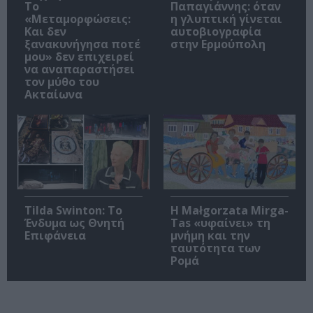
Το
Παπαγιάννης: όταν
«Μεταμορφώσεις:
η γλυπτική γίνεται
Και δεν
αυτοβιογραφία
ξανακυνήγησα ποτέ
στην Ερμούπολη
μου» δεν επιχειρεί
να αναπαραστήσει
τον μύθο του
Ακταίωνα
Tilda Swinton: Το
Η Małgorzata Mirga-
Ένδυμα ως Θνητή
Tas «υφαίνει» τη
Επιφάνεια
μνήμη και την
ταυτότητα των
Ρομά