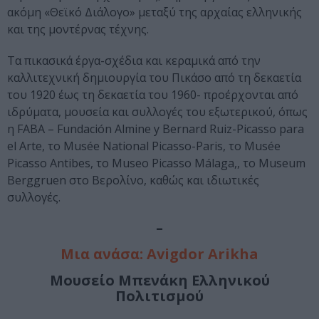
ακόμη «Θεϊκό Διάλογο» μεταξύ της αρχαίας ελληνικής
και της μοντέρνας τέχνης.
Τα πικασικά έργα-σχέδια και κεραμικά από την
καλλιτεχνική δημιουργία του Πικάσο από τη δεκαετία
του 1920 έως τη δεκαετία του 1960- προέρχονται από
ιδρύματα, μουσεία και συλλογές του εξωτερικού, όπως
η FABA – Fundación Almine y Bernard Ruiz-Picasso para
el Arte, το Musée Νational Picasso-Paris, το Musée
Picasso Antibes, το Museo Picasso Μálaga,, το Museum
Berggruen στο Βερολίνο, καθώς και ιδιωτικές
συλλογές.
–
Μια ανάσα: Avigdor Arikha
Μουσείο Μπενάκη Ελληνικού
Πολιτισμού