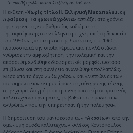
Πινακοθήκης-Μουσείου Αλεξάνδρου Σούτσου
Η έκθεση «
Χωρίς τίτλο ΙΙ. Ελληνική Μεταπολεμική
Αφαίρεση: Τα ηρωικά χρόνια
» εστιάζει στα χρόνια
της εμφάνισης και βαθμιαίας καθιέρωσης
της
αφαίρεσης
στην ελληνική τέχνη, από τη δεκαετία
του 1950 έως και τα μέσα της δεκαετίας του 1960,
περίοδο κατά την οποία πέρασε από πολλά στάδια,
γνώρισε την αμφισβήτηση, την πολεμική και την
απόρριψη, ενδύθηκε διαφορετικές μορφές, ωστόσο
επιβίωσε και στη συνέχεια ανανεώθηκε πολλαπλώς.
Μέσα από το έργο 26 ζωγράφων και γλυπτών, εκ των
πιο σημαντικών εκπροσώπων της σύγχρονης τέχνης
στην χώρα, διαγράφεται η συναρπαστική ιστορία ενός
καλλιτεχνικού ρεύματος, με βαθιά τα σημάδια των
ανθρώπων που την υπηρέτησαν ή την πολέμησαν.
Η δημοσίευση του μανιφέστου των «
Ακραίων
» από την
ομώνυμη ομάδα καλλιτεχνών -Αλέκος Κοντόπουλος,
Λάζαρος Λαμέρας, Γιάννης Μαλτέζος, Γιάννης Γαΐτης,