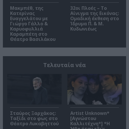
Μακμπέθ, της
32οι Πλοές – Το
Κατερίνας
Αίνιγμα της Εικόνας:
Ευαγγελάτου με
Ομαδική έκθεση στο
Γιώργο Γάλλο &
Ίδρυμα Π. & Μ.
Καρυοφυλλιά
Κυδωνιέως
Καραμπέτη στο
Θέατρο Βασιλάκου
Τελευταία νέα
Σταύρος Ξαρχάκος:
Artist Unknown*
Ταξίδι στο φως στο
[Αγνώστου
Θέατρο Λυκαβηττού
Καλλιτέχνη*] *Η
Ήβη ήταν εδώ: