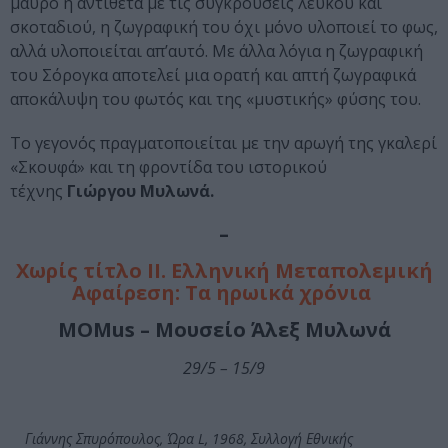
μαύρο ή αντίθετα με τις συγκρούσεις λευκού και
σκοταδιού, η ζωγραφική του όχι μόνο υλοποιεί το φως,
αλλά υλοποιείται απ’αυτό. Με άλλα λόγια η ζωγραφική
του Σόρογκα αποτελεί μια ορατή και απτή ζωγραφικά
αποκάλυψη του φωτός και της «μυστικής» φύσης του.
Το γεγονός πραγματοποιείται με την αρωγή της γκαλερί
«Σκουφά» και τη φροντίδα του ιστορικού
τέχνης
Γιώργου Μυλωνά.
–
Χωρίς τίτλο ΙΙ. Ελληνική Μεταπολεμική
Αφαίρεση: Τα ηρωικά χρόνια
MOMus – Μουσείο Άλεξ Μυλωνά
29/5 – 15/9
Γιάννης Σπυρόπουλος, Ώρα L, 1968, Συλλογή Εθνικής