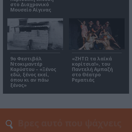
στο Διαχρονικό
Μουσείο Αίγινας
9ο Φεστιβάλ
«ΖΗΤΩ τα λαϊκά
Ντοκιμαντέρ
κορίτσια!», του
Καρύστου – «Ξένος
Παντελή Αμπαζή
εδώ, ξένος εκεί,
στο Θέατρο
όπου κι αν πάω
Ρεματιάς
ξένος»