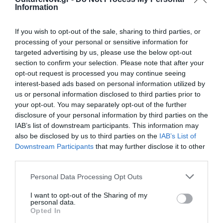
Information
έπραξε το σωστό, θα αυτοχαστουκιστεί και θα
μαστιγώσει την καρδιά του για να δει προς τα που
If you wish to opt-out of the sale, sharing to third parties, or
κλίνει και τελικά ανακουφισμένος από την όλη αυτή
processing of your personal or sensitive information for
δοκιμασία θα πορευτεί τον δρόμο που με τόση
targeted advertising by us, please use the below opt-out
δυσκολία αποφάσισε να ακολουθήσει. Και θα αφήσει
section to confirm your selection. Please note that after your
πίσω του το ερώτημα που τον βασάνιζε: “Τι ήταν αυτό
opt-out request is processed you may continue seeing
που πάλευε με τη λύπηση και τον πυρετώδη του πόθο
interest-based ads based on personal information utilized by
και τον κρατούσε εκεί αδρανή πάνω στη ζεστή άμμο;”.
us or personal information disclosed to third parties prior to
your opt-out. You may separately opt-out of the further
disclosure of your personal information by third parties on the
«Η Μηλιά» μεταξύ άλλων δεν παύει να είναι εκτός από
IAB’s list of downstream participants. This information may
ένας ηχηρός ύμνος στον έρωτα και τα παραλειπόμενα
also be disclosed by us to third parties on the
IAB’s List of
του και ένα αφιέρωμα, μία ιερή απόδειξη πως οι μύθοι
Downstream Participants
that may further disclose it to other
είναι ζωντανοί μέσα από την αρχαία ελληνική τραγωδία
third parties.
την κέλτικη παράδοση και τον Σαίξπηρ. Ο μελετητής
Γκαλσγουόρθυ αναδεικνύει στο βρετανικό και
Personal Data Processing Opt Outs
παγκόσμιο κοινό την σύνδεση του μάταιου αυτού
I want to opt-out of the Sharing of my
κόσμου με τον άλλο κόσμο τον μακάριο, τον αιώνιο,
personal data.
Opted In
παρακολουθεί ευλαβικά και ντύνει την νουβέλα αυτή