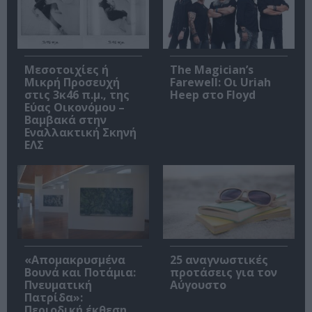
Μεσοτοιχίες ή
The Magician’s
Μικρή Προσευχή
Farewell: Οι Uriah
στις 3κ46 π.μ., της
Heep στο Floyd
Εύας Οικονόμου –
Βαμβακά στην
Εναλλακτική Σκηνή
ΕΛΣ
«Απομακρυσμένα
25 αναγνωστικές
Βουνά και Ποτάμια:
προτάσεις για τον
Πνευματική
Αύγουστο
Πατρίδα»:
Περιοδική έκθεση