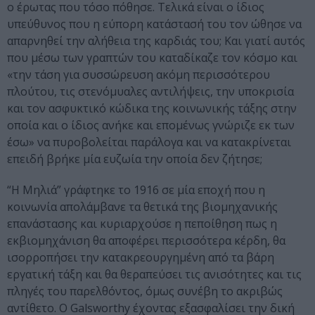
ο έρωτας που τόσο πόθησε. Τελικά είναι ο ίδιος
υπεύθυνος που η εύπορη κατάστασή του τον ώθησε να
απαρνηθεί την αλήθεια της καρδιάς του; Και γιατί αυτός
που μέσω των γραπτών του καταδίκαζε τον κόσμο και
«την τάση για συσσώρευση ακόμη περισσότερου
πλούτου, τις στενόμυαλες αντιλήψεις, την υποκρισία
και τον ασφυκτικό κώδικα της κοινωνικής τάξης στην
οποία και ο ίδιος ανήκε και επομένως γνώριζε εκ των
έσω» να πυροβολείται παράλογα και να κατακρίνεται
επειδή βρήκε μία ευζωία την οποία δεν ζήτησε;
“Η Μηλιά” γράφτηκε το 1916 σε μία εποχή που η
κοινωνία απολάμβανε τα θετικά της βιομηχανικής
επανάστασης και κυριαρχούσε η πεποίθηση πως η
εκβιομηχάνιση θα αποφέρει περισσότερα κέρδη, θα
ισορροπήσει την κατακρεουργημένη από τα βάρη
εργατική τάξη και θα θεραπεύσει τις ανισότητες και τις
πληγές του παρελθόντος, όμως συνέβη το ακριβώς
αντίθετο. Ο Galsworthy έχοντας εξασφαλίσει την δική