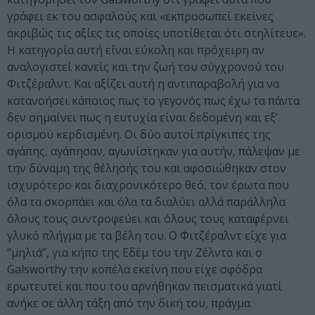
γράφει εκ του ασφαλούς και «εκπροσωπεί εκείνες
ακριβώς τις αξίες τις οποίες υποτίθεται ότι στηλίτευε».
Η κατηγορία αυτή είναι εύκολη και πρόχειρη αν
αναλογιστεί κανείς και την ζωή του σύγχρονού του
Φιτζέραλντ. Και αξίζει αυτή η αντιπαραβολή για να
κατανοήσει κάποιος πως το γεγονός πως έχω τα πάντα
δεν σημαίνει πως η ευτυχία είναι δεδομένη και εξ’
ορισμού κερδισμένη. Οι δύο αυτοί πρίγκιπες της
αγάπης, αγάπησαν, αγωνίστηκαν για αυτήν, πάλεψαν με
την δύναμη της θέλησής του και αφοσιώθηκαν στον
ισχυρότερο και διαχρονικότερο θεό, τον έρωτα που
όλα τα σκορπάει και όλα τα διαλύει αλλά παράλληλα
όλους τους συντροφεύει και όλους τους καταφέρνει
γλυκό πλήγμα με τα βέλη του. Ο Φιτζέραλντ είχε για
“μηλιά”, για κήπο της Εδέμ του την Ζέλντα και ο
Galsworthy την κοπέλα εκείνη που είχε σφόδρα
ερωτευτεί και που του αρνήθηκαν πεισματικά γιατί
ανήκε σε άλλη τάξη από την δική του, πράγμα