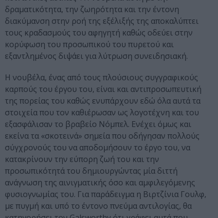
δραματικότητα, την ζωηρότητα και την έντονη
διακύμανση στην ροή της εξέλιξής της αποκαλύπτει
τους κραδασμούς του αφηγητή καθώς οδεύει στην
κορύφωση του προσωπικού του πυρετού και
εξαντλημένος διψάει για λύτρωση συνειδησιακή.
Η νουβέλα, ένας από τους πλούσιους συγγραφικούς
καρπούς του έργου του, είναι και αντιπροσωπευτική
της πορείας του καθώς ενυπάρχουν εδώ όλα αυτά τα
στοιχεία που τον καθιέρωσαν ως λογοτέχνη και του
εξασφάλισαν το βραβείο Νόμπελ. Ενέχει όμως και
εκείνα τα «σκοτεινά» σημεία που οδήγησαν πολλούς
σύγχρονούς του να αποδομήσουν το έργο του, να
κατακρίνουν την εύπορη ζωή του και την
προσωπικότητά του δημιουργώντας μία διττή
ανάγνωση της αινιγματικής όσο και αμφιλεγόμενης
φυσιογνωμίας του. Για παράδειγμα η Βιρτζίνια Γουλφ,
με πυγμή και υπό το έντονο πνεύμα αντιλογίας, θα
κατηγορήσει τον Galsworthy ότι γράφει αυτά που