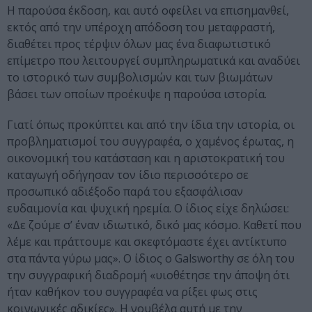
Η παρούσα έκδοση, και αυτό οφείλει να επισημανθεί,
εκτός από την υπέροχη απόδοση του μεταφραστή,
διαθέτει προς τέρψιν όλων μας ένα διαφωτιστικό
επίμετρο που λειτουργεί συμπληρωματικά και αναδύει
το ιστορικό των συμβολισμών και των βιωμάτων
βάσει των οποίων προέκυψε η παρούσα ιστορία.
Γιατί όπως προκύπτει και από την ίδια την ιστορία, οι
προβληματισμοί του συγγραφέα, ο χαμένος έρωτας, η
οικονομική του κατάσταση και η αριστοκρατική του
καταγωγή οδήγησαν τον ίδιο περισσότερο σε
προσωπικό αδιέξοδο παρά του εξασφάλισαν
ευδαιμονία και ψυχική ηρεμία. Ο ίδιος είχε δηλώσει:
«Δε ζούμε σ’ έναν ιδιωτικό, δικό μας κόσμο. Καθετί που
λέμε και πράττουμε και σκεφτόμαστε έχει αντίκτυπο
στα πάντα γύρω μας». Ο ίδιος ο Galsworthy σε όλη του
την συγγραφική διαδρομή «υιοθέτησε την άποψη ότι
ήταν καθήκον του συγγραφέα να ρίξει φως στις
κοινωνικές αδικίες». Η νουβέλα αυτή με την