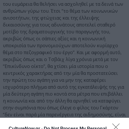
του ευμάρεια θα θελήσει να ασχοληθεί με τα δεινά των
ανθρώπων γύρω του. Έτσι “το θέμα των κοινωνικών
ανισοτήτων, της φτώχειας και της έλλειψης
δικαιοσύνης για τους αδυνάτους αποτελεί σταθερό
μοτίβο της δραματουργικής του παραγωγής του,
ακριβώς όπως οι σάπιες αξίες και η κοινωνική
υποκρισία των προνομιούχων αποτελούν κυρίαρχο
θέμα στο πεζογραφικό του έργο”. Και με αφορμή αυτό,
ακριβώς όπως και ο Τσβάιχ λίγα χρόνια μετά με τον
“Επικίνδυνο οίκτο”, θα χτίσει μία ιστορία που ο
κεντρικός χαρακτήρας από την μία θα προστατεύσει
την πρώτη του αγάπη για να μην της καταφέρει
ισχυρότερο πλήγμα από αυτό της εγκατάλειψής της για
μία δεύτερη αγάπη πιο κοντά στα μέτρα που επιβάλλει
η κοινωνία και από την άλλη θα αρνηθεί να καταφύγει
στην συμπόνια που όπως έλεγε ο φίλος του Γκάρτον
“δεν είναι παρά μία παρενέργεια της αιδημοσύνης, είναι
μία ασθένεια των τελευταίων πέντε χιλιάδων χρόνων”.
Έτσι θα βρεθεί στο μέσο του δρόμου να αναρωτιέται αν
CultureNow.gr -
Do Not Process My Personal