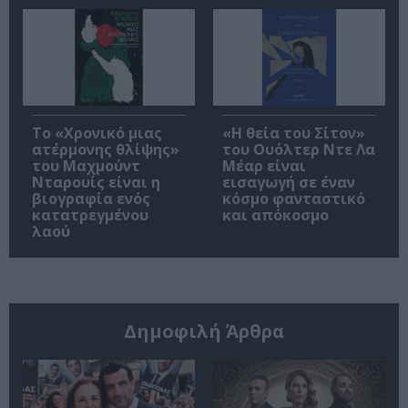
Το «Χρονικό μιας
«Η θεία του Σίτον»
ατέρμονης θλίψης»
του Ουόλτερ Ντε Λα
του Μαχμούντ
Μέαρ είναι
Νταρουίς είναι η
εισαγωγή σε έναν
βιογραφία ενός
κόσμο φανταστικό
κατατρεγμένου
και απόκοσμο
λαού
Δημοφιλή Άρθρα