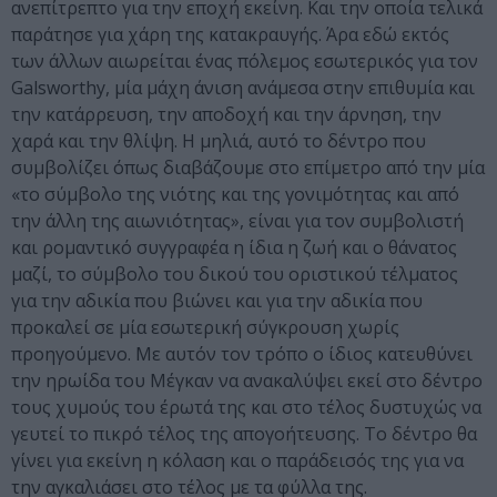
ανεπίτρεπτο για την εποχή εκείνη. Και την οποία τελικά
παράτησε για χάρη της κατακραυγής. Άρα εδώ εκτός
των άλλων αιωρείται ένας πόλεμος εσωτερικός για τον
Galsworthy, μία μάχη άνιση ανάμεσα στην επιθυμία και
την κατάρρευση, την αποδοχή και την άρνηση, την
χαρά και την θλίψη. Η μηλιά, αυτό το δέντρο που
συμβολίζει όπως διαβάζουμε στο επίμετρο από την μία
«το σύμβολο της νιότης και της γονιμότητας και από
την άλλη της αιωνιότητας», είναι για τον συμβολιστή
και ρομαντικό συγγραφέα η ίδια η ζωή και ο θάνατος
μαζί, το σύμβολο του δικού του οριστικού τέλματος
για την αδικία που βιώνει και για την αδικία που
προκαλεί σε μία εσωτερική σύγκρουση χωρίς
προηγούμενο. Με αυτόν τον τρόπο ο ίδιος κατευθύνει
την ηρωίδα του Μέγκαν να ανακαλύψει εκεί στο δέντρο
τους χυμούς του έρωτά της και στο τέλος δυστυχώς να
γευτεί το πικρό τέλος της απογοήτευσης. Το δέντρο θα
γίνει για εκείνη η κόλαση και ο παράδεισός της για να
την αγκαλιάσει στο τέλος με τα φύλλα της.