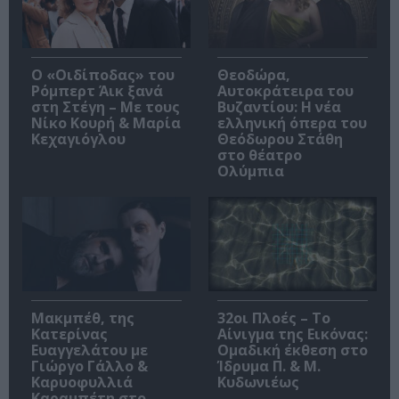
O «Οιδίποδας» του
Θεοδώρα,
Ρόμπερτ Άικ ξανά
Αυτοκράτειρα του
στη Στέγη – Με τους
Βυζαντίου: Η νέα
Νίκο Κουρή & Μαρία
ελληνική όπερα του
Κεχαγιόγλου
Θεόδωρου Στάθη
στο θέατρο
Ολύμπια
Μακμπέθ, της
32οι Πλοές – Το
Κατερίνας
Αίνιγμα της Εικόνας:
Ευαγγελάτου με
Ομαδική έκθεση στο
Γιώργο Γάλλο &
Ίδρυμα Π. & Μ.
Καρυοφυλλιά
Κυδωνιέως
Καραμπέτη στο