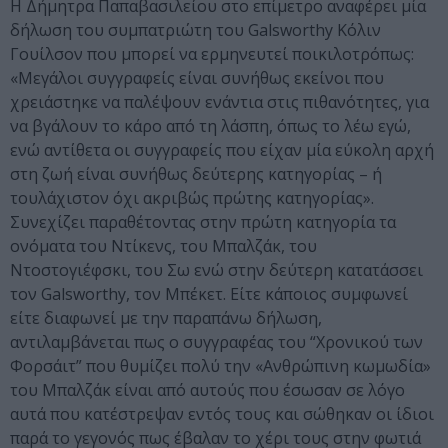
Η Δήμητρα Παπαβασιλείου στο επίμετρο αναφέρει μία
δήλωση του συμπατριώτη του Galsworthy Κόλιν
Γουίλσον που μπορεί να ερμηνευτεί ποικιλοτρόπως:
«Μεγάλοι συγγραφείς είναι συνήθως εκείνοι που
χρειάστηκε να παλέψουν ενάντια στις πιθανότητες, για
να βγάλουν το κάρο από τη λάσπη, όπως το λέω εγώ,
ενώ αντίθετα οι συγγραφείς που είχαν μία εύκολη αρχή
στη ζωή είναι συνήθως δεύτερης κατηγορίας – ή
τουλάχιστον όχι ακριβώς πρώτης κατηγορίας».
Συνεχίζει παραθέτοντας στην πρώτη κατηγορία τα
ονόματα του Ντίκενς, του Μπαλζάκ, του
Ντοστογιέφσκι, του Σω ενώ στην δεύτερη κατατάσσει
τον Galsworthy, τον Μπέκετ. Είτε κάποιος συμφωνεί
είτε διαφωνεί με την παραπάνω δήλωση,
αντιλαμβάνεται πως ο συγγραφέας του “Χρονικού των
Φορσάιτ” που θυμίζει πολύ την «Ανθρώπινη κωμωδία»
του Μπαλζάκ είναι από αυτούς που έσωσαν σε λόγο
αυτά που κατέστρεψαν εντός τους και σώθηκαν οι ίδιοι
παρά το γεγονός πως έβαλαν το χέρι τους στην φωτιά