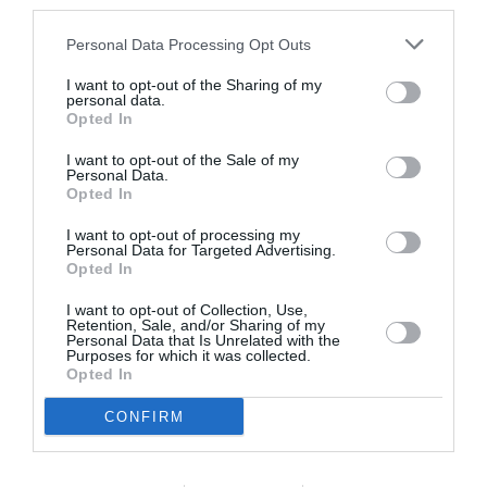
third parties.
Ο Γιάννης Σκαραγκάς, ειδικός στο είδος, καταφέρνει να
Personal Data Processing Opt Outs
μας συγκινήσει και να μας προβληματίσει για ακόμα μια
φορά αφού πρώτα μας έχει συνεπάρει με την γραφή
I want to opt-out of the Sharing of my
personal data.
του. Στο επίκεντρό του η Μελίνα, αγέρωχη και
Opted In
περήφανη όπως θα ήθελε να την θυμόμαστε τριάντα
I want to opt-out of the Sale of my
χρόνια που πια δεν είναι κοντά μας αλλά μας ατενίζει
Personal Data.
από ψηλά. Η καθηλωτική δήλωσή της για τα μάρμαρα,
Opted In
όχι τα Ελγίνεια όπως λάθος λέγεται σήμερα αλλά του
I want to opt-out of processing my
Παρθενώνα γιατί πάντα εδώ ανήκουν, είναι η σφραγίδα
Personal Data for Targeted Advertising.
της αγάπης της για αυτόν τον τόπο και σαν έρθουν,
Opted In
γιατί σίγουρα θα έρθουν, εκείνη πραγματικά θα
I want to opt-out of Collection, Use,
ξαναγεννηθεί και το πνεύμα της θα μας συντροφεύσει
Retention, Sale, and/or Sharing of my
Personal Data that Is Unrelated with the
και πάλι ζωντανό και απαστράπτον όπως τότε. Θα την
Purposes for which it was collected.
δούμε να είναι εδώ παρούσα να κλάψει σαν την Παναγία
Opted In
που της έφεραν πίσω το παιδί της.
CONFIRM
Αποσπάσματα από το βιβλίο