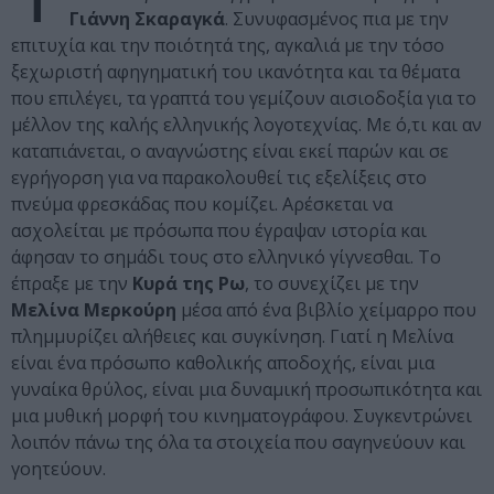
Γιάννη Σκαραγκά
. Συνυφασμένος πια με την
επιτυχία και την ποιότητά της, αγκαλιά με την τόσο
ξεχωριστή αφηγηματική του ικανότητα και τα θέματα
που επιλέγει, τα γραπτά του γεμίζουν αισιοδοξία για το
μέλλον της καλής ελληνικής λογοτεχνίας. Με ό,τι και αν
καταπιάνεται, ο αναγνώστης είναι εκεί παρών και σε
εγρήγορση για να παρακολουθεί τις εξελίξεις στο
πνεύμα φρεσκάδας που κομίζει. Αρέσκεται να
ασχολείται με πρόσωπα που έγραψαν ιστορία και
άφησαν το σημάδι τους στο ελληνικό γίγνεσθαι. Το
έπραξε με την
Κυρά της Ρω
, το συνεχίζει με την
Μελίνα Μερκούρη
μέσα από ένα βιβλίο χείμαρρο που
πλημμυρίζει αλήθειες και συγκίνηση. Γιατί η Μελίνα
είναι ένα πρόσωπο καθολικής αποδοχής, είναι μια
γυναίκα θρύλος, είναι μια δυναμική προσωπικότητα και
μια μυθική μορφή του κινηματογράφου. Συγκεντρώνει
λοιπόν πάνω της όλα τα στοιχεία που σαγηνεύουν και
γοητεύουν.