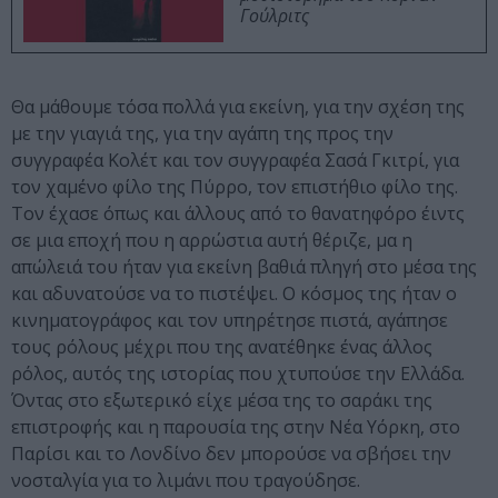
Γούλριτς
Θα μάθουμε τόσα πολλά για εκείνη, για την σχέση της
με την γιαγιά της, για την αγάπη της προς την
συγγραφέα Κολέτ και τον συγγραφέα Σασά Γκιτρί, για
τον χαμένο φίλο της Πύρρο, τον επιστήθιο φίλο της.
Τον έχασε όπως και άλλους από το θανατηφόρο έιντς
σε μια εποχή που η αρρώστια αυτή θέριζε, μα η
απώλειά του ήταν για εκείνη βαθιά πληγή στο μέσα της
και αδυνατούσε να το πιστέψει. Ο κόσμος της ήταν ο
κινηματογράφος και τον υπηρέτησε πιστά, αγάπησε
τους ρόλους μέχρι που της ανατέθηκε ένας άλλος
ρόλος, αυτός της ιστορίας που χτυπούσε την Ελλάδα.
Όντας στο εξωτερικό είχε μέσα της το σαράκι της
επιστροφής και η παρουσία της στην Νέα Υόρκη, στο
Παρίσι και το Λονδίνο δεν μπορούσε να σβήσει την
νοσταλγία για το λιμάνι που τραγούδησε.