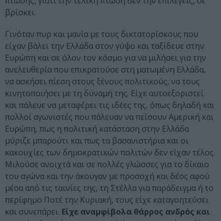
πτώσης, γιατί την τελική πτώση δεν την επιλέγεις, σε
βρίσκει.
Γινόταν πυρ και μανία με τους δικτατορίσκους που
είχαν βάλει την Ελλάδα στον γύψο και ταξίδευε στην
Ευρώπη και σε όλον τον κόσμο για να μιλήσει για την
ανελευθερία που επικρατούσε στη ματωμένη Ελλάδα,
να ασκήσει πίεση στους ξένους πολιτικούς, να τους
κινητοποιήσει με τη δύναμή της. Είχε αυτοεξοριστεί
και πάλευε να μεταφέρει τις ιδέες της, όπως δηλαδή και
πολλοί αγωνιστές που πάλευαν να πείσουν Αμερική και
Ευρώπη, πως η πολιτική κατάσταση στην Ελλάδα
μύριζε μπαρούτι και πως τα βασανιστήρια και οι
κακουχίες των δημοκρατικών πολιτών δεν είχαν τέλος.
Μιλούσε ανοιχτά και σε πολλές γλώσσες για το δίκαιο
του αγώνα και την άκουγαν με προσοχή και δέος αφού
μέσα από τις ταινίες της, τη Στέλλα για παράδειγμα ή το
περίφημο Ποτέ την Κυριακή, τους είχε καταγοητεύσει
και συνεπάρει.
Είχε αναμφίβολα θάρρος ανδρός και