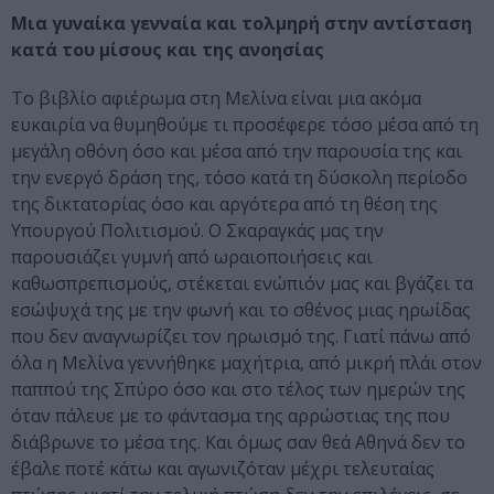
Μια γυναίκα γενναία και τολμηρή στην αντίσταση
κατά του μίσους και της ανοησίας
Το βιβλίο αφιέρωμα στη Μελίνα είναι μια ακόμα
ευκαιρία να θυμηθούμε τι προσέφερε τόσο μέσα από τη
μεγάλη οθόνη όσο και μέσα από την παρουσία της και
την ενεργό δράση της, τόσο κατά τη δύσκολη περίοδο
της δικτατορίας όσο και αργότερα από τη θέση της
Υπουργού Πολιτισμού. Ο Σκαραγκάς μας την
παρουσιάζει γυμνή από ωραιοποιήσεις και
καθωσπρεπισμούς, στέκεται ενώπιόν μας και βγάζει τα
εσώψυχά της με την φωνή και το σθένος μιας ηρωίδας
που δεν αναγνωρίζει τον ηρωισμό της. Γιατί πάνω από
όλα η Μελίνα γεννήθηκε μαχήτρια, από μικρή πλάι στον
παππού της Σπύρο όσο και στο τέλος των ημερών της
όταν πάλευε με το φάντασμα της αρρώστιας της που
διάβρωνε το μέσα της. Και όμως σαν θεά Αθηνά δεν το
έβαλε ποτέ κάτω και αγωνιζόταν μέχρι τελευταίας