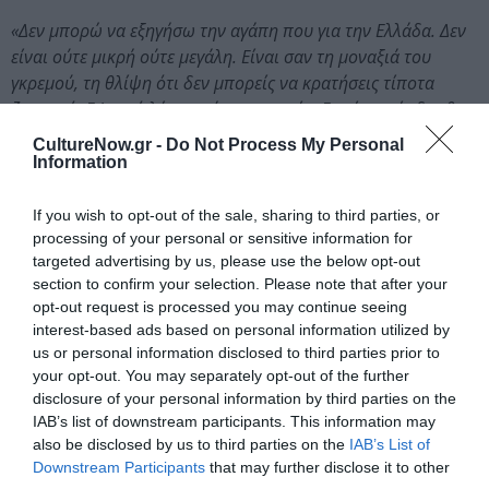
«Δεν μπορώ να εξηγήσω την αγάπη που για την Ελλάδα. Δεν
είναι ούτε μικρή ούτε μεγάλη. Είναι σαν τη μοναξιά του
γκρεμού, τη θλίψη ότι δεν μπορείς να κρατήσεις τίποτα
ζωντανό. Γι’ αυτό λέω αυτή την ιστορία. Γιατί κανείς δεν θα
καταλάβει πως, ό,τι και αν έκανα στη ζωή μου, το έκανα
CultureNow.gr -
Do Not Process My Personal
εξαιτίας αυτής της μοναξιάς. Αυτή ήταν που με έδιωχνε και
Information
με ξανάφερε στον τόπο μου»
. Όσοι αγαπούν αυτό τον
τόπο τρώνε βρώμικο ψωμί αναφέρει ο τραγουδοποιός
If you wish to opt-out of the sale, sharing to third parties, or
Διονύσης Σαββόπουλος και αυτό ίσχυε στην
processing of your personal or sensitive information for
targeted advertising by us, please use the below opt-out
περίπτωσή της με τις προσβολές και τις ύβρεις που
section to confirm your selection. Please note that after your
είχε δεχτεί από διάφορα λαμόγια, όπως η ίδια τους
opt-out request is processed you may continue seeing
επονομάζει. Στη θλίψη και στις απώλειες βέβαια ήταν
interest-based ads based on personal information utilized by
πάντα μόνη με μόνο απάγκιο τον Τζούλη της, τον Ζιλ
us or personal information disclosed to third parties prior to
Ντασέν δηλαδή, αυτό το μεγαλειώδες ερωτικό και
your opt-out. You may separately opt-out of the further
συντροφικό κεφάλαιο της ζωής της. Η σχέση τους τόσο
disclosure of your personal information by third parties on the
τρυφερή, τόσο αλληλοεξαρτώμενη, τόσο στενά δεμένοι
IAB’s list of downstream participants. This information may
also be disclosed by us to third parties on the
IAB’s List of
σε όλα τα επίπεδα, αποτελούσαν ως δίδυμο και
Downstream Participants
that may further disclose it to other
αντιπροσώπευαν το ταξίδι της αγάπης στον κόσμο.