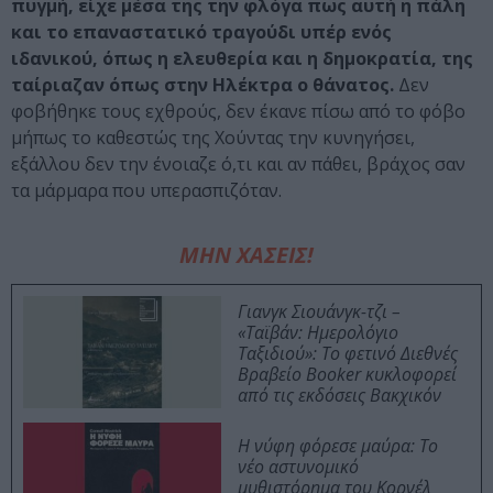
πυγμή, είχε μέσα της την φλόγα πως αυτή η πάλη
και το επαναστατικό τραγούδι υπέρ ενός
ιδανικού, όπως η ελευθερία και η δημοκρατία, της
ταίριαζαν όπως στην Ηλέκτρα ο θάνατος.
Δεν
φοβήθηκε τους εχθρούς, δεν έκανε πίσω από το φόβο
μήπως το καθεστώς της Χούντας την κυνηγήσει,
εξάλλου δεν την ένοιαζε ό,τι και αν πάθει, βράχος σαν
τα μάρμαρα που υπερασπιζόταν.
ΜΗΝ ΧΑΣΕΙΣ!
Γιανγκ Σιουάνγκ-τζι –
«Ταϊβάν: Ημερολόγιο
Ταξιδιού»: Το φετινό Διεθνές
Βραβείο Booker κυκλοφορεί
από τις εκδόσεις Βακχικόν
Η νύφη φόρεσε μαύρα: Το
νέο αστυνομικό
μυθιστόρημα του Κορνέλ