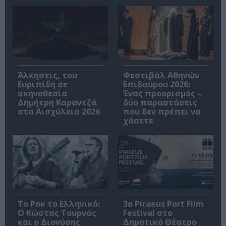
Άλκηστις, του
Φεστιβάλ Αθηνών
Ευριπίδη σε
Επιδαύρου 2026:
σκηνοθεσία
Ένας προορισμός –
Δημήτρη Καραντζά
δύο παραστάσεις
στα Αισχύλεια 2026
που δεν πρέπει να
χάσετε
Το Ροκ το Ελληνικό:
3o Piraeus Port Film
Ο Κώστας Τουρνάς
Festival στο
και ο Διονύσης
Δημοτικό Θέατρο