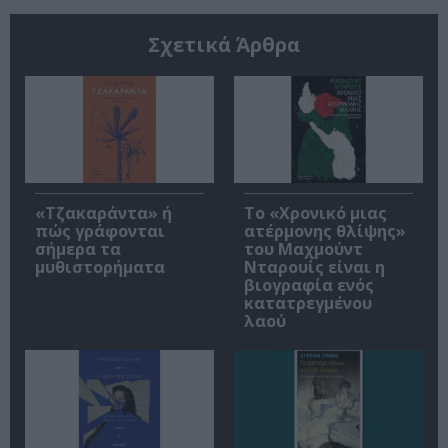
Σχετικά Άρθρα
«Τζακαράντα» ή
Το «Χρονικό μιας
πώς γράφονται
ατέρμονης θλίψης»
σήμερα τα
του Μαχμούντ
μυθιστορήματα
Νταρουίς είναι η
βιογραφία ενός
κατατρεγμένου
λαού