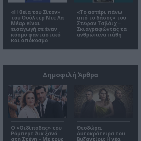
«Η θεία του Σίτον»
«Το αστέρι πάνω
του Ουόλτερ Ντε Λα
από το δάσος» του
Μέαρ είναι
Στέφαν Τσβάιχ –
εισαγωγή σε έναν
Σκιαγραφώντας τα
κόσμο φανταστικό
ανθρώπινα πάθη
και απόκοσμο
Δημοφιλή Άρθρα
O «Οιδίποδας» του
Θεοδώρα,
Ρόμπερτ Άικ ξανά
Αυτοκράτειρα του
στη Στέγη – Με τους
Βυζαντίου: Η νέα