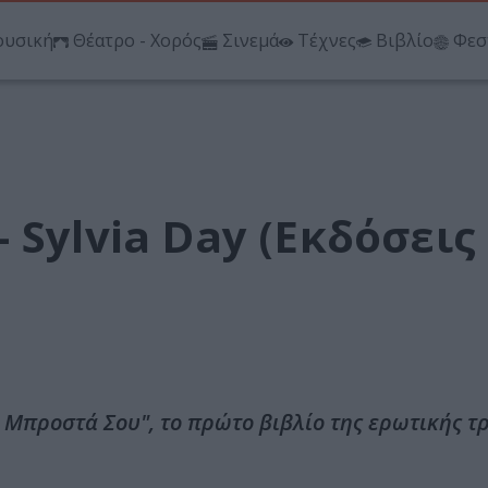
υσική
Θέατρο - Χορός
Σινεμά
Τέχνες
Βιβλίο
Φεσ
 Sylvia Day (Εκδόσεις
 Μπροστά Σου", το πρώτο βιβλίο της ερωτικής τ