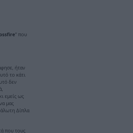
ossfire
” που
άφησε, ήταν
υτό το κάτι
αυτό δεν
ά,
ι εμείς ως
να μας
Ευάλωτη Δίπλα
τά που τους