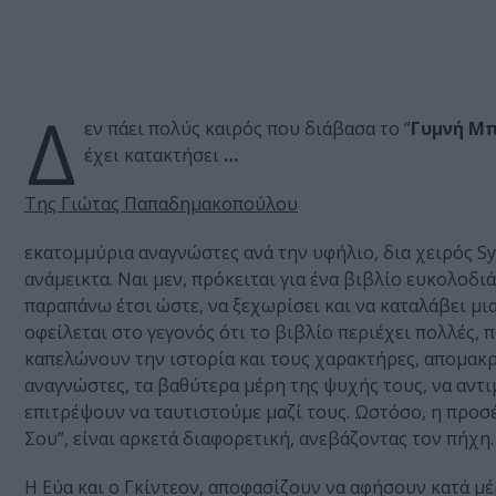
Δ
εν πάει πολύς καιρός που διάβασα το “
Γυμνή Μ
έχει κατακτήσει
…
Της Γιώτας Παπαδημακοπούλου
εκατομμύρια αναγνώστες ανά την υφήλιο, δια χειρός Sy
ανάμεικτα. Ναι μεν, πρόκειται για ένα βιβλίο ευκολοδ
παραπάνω έτσι ώστε, να ξεχωρίσει και να καταλάβει μια
οφείλεται στο γεγονός ότι το βιβλίο περιέχει πολλές, π
καπελώνουν την ιστορία και τους χαρακτήρες, απομακρύ
αναγνώστες, τα βαθύτερα μέρη της ψυχής τους, να αντ
επιτρέψουν να ταυτιστούμε μαζί τους. Ωστόσο, η προσ
Σου”, είναι αρκετά διαφορετική, ανεβάζοντας τον πήχη.
Η Εύα και ο Γκίντεον, αποφασίζουν να αφήσουν κατά μέ