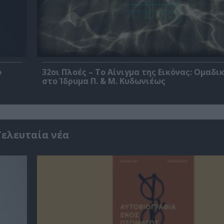
ο
32οι Πλοές – Το Αίνιγμα της Εικόνας: Ομαδι
στο Ίδρυμα Π. & Μ. Κυδωνιέως
Τελευταία νέα