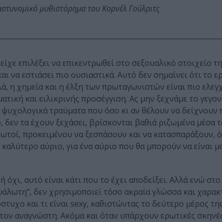
αστυνομικό μυθιστόρημα του Κορνέλ Γούλριτς
ίχε επιλέξει να επικεντρωθεί στο σεξουαλικό στοιχείο τ
αι να εστιάσει πιο ουσιαστικά. Αυτό δεν σημαίνει ότι το 
λά, η χημεία και η έλξη των πρωταγωνιστών είναι πιο ελεγ
τική και ειλικρινής προσέγγιση. Ας μην ξεχνάμε το γεγον
ιά ψυχολογικά τραύματα που όσο κι αν θέλουν να δείχνουν 
, δεν τα έχουν ξεχάσει, βρίσκονται βαθιά ριζωμένα μέσα τ
τρωτοί, προκειμένου να ξεσπάσουν και να κατασπαράξουν, ό
 καλύτερο αύριο, για ένα αύριο που θα μπορούν να είναι μα
ή όχι, αυτό είναι κάτι που το έχει αποδείξει. Αλλά ενώ στ
υάλωτη”, δεν χρησιμοποιεί τόσο ακραία γλώσσα και χαρακ
τυχο και τι είναι sexy, καθιστώντας το δεύτερο μέρος της
στον αναγνώστη. Ακόμα και όταν υπάρχουν ερωτικές σκηνές