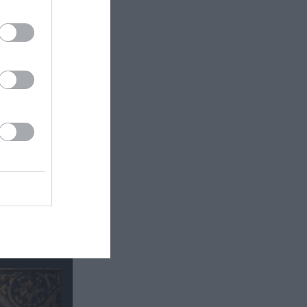
 εδώ!
❯