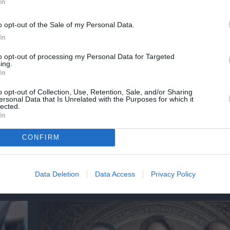
In
r
Δες
o opt-out of the Sale of my Personal Data.
In
to opt-out of processing my Personal Data for Targeted
ing.
νη και τον Πολιτισμό!
In
o opt-out of Collection, Use, Retention, Sale, and/or Sharing
ersonal Data that Is Unrelated with the Purposes for which it
lected.
λουθήστε το Culturenow.gr
In
CONFIRM
Data Deletion
Data Access
Privacy Policy
ημοφιλή Άρθρα