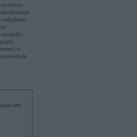
τον άλλον,
είναι οδυνηρό
ν υπέρβαση,
ους
ν γνωρίζει
 χωρίς
μπορεί. Η
άκρα και σε
οφορεί από