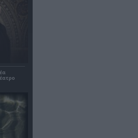
έα
θέατρο