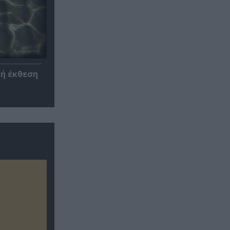
κή έκθεση