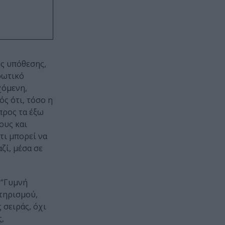
ης υπόθεσης,
ερωτικό
χόμενη,
ός ότι, τόσο η
προς τα έξω
ους και
τι μπορεί να
ζί, μέσα σε
ο “Γυμνή
τηρισμού,
 σειράς, όχι
,