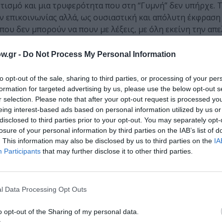
ντισμό και μια τρυφερότητα που στη “Γυμνή” δεν υπήρχε. Τ
ν επικοινωνίας αλλά, ως ουσιαστική και απόλυτη έκφραση
που δεν μπορούν να πουν με λέξεις, με όλη εκείνη την απ
ας κάτι που φοβόμαστε ότι ετοιμάζεται να φύγει.
w.gr -
Do Not Process My Personal Information
ερα πρωτότυπη, σε αυτό, το δεύτερο μέρος, την εξελίσσει, 
α μας καθηλώσει μέχρι την τελευταία λέξη, θέλοντας να μά
to opt-out of the sale, sharing to third parties, or processing of your per
ραλογισμού αλλά το ότι πλέον ενδιαφερόμαστε σε ένα βαθ
formation for targeted advertising by us, please use the below opt-out s
μυστικά, συγκρούσεις και πάθη, ενώ διέπεται από μια ιδιό
r selection. Please note that after your opt-out request is processed y
. Η Εύα και ο Γκίντεον έχουν σίγουρα δρόμο μπροστά τους
eing interest-based ads based on personal information utilized by us or
disclosed to third parties prior to your opt-out. You may separately opt-
χτούν ο ένας στον άλλον χωρίς αναστολές και φόβους, ξεπ
losure of your personal information by third parties on the IAB’s list of
τήματα και τα μειονεκτήματα, τόσο ο ένας του άλλου όσο κ
. This information may also be disclosed by us to third parties on the
IA
σκολη ωστόσο, είναι και ο μόνος δρόμος προς την λύτρωσή
Participants
that may further disclose it to other third parties.
 απλά, περιμένουμε το τρίτο και τελευταίο μέρος της σει
l Data Processing Opt Outs
μάθετε πρώτοι όλες τις ειδήσεις
o opt-out of the Sharing of my personal data.
ολιτισμό στο
Culturenow.gr