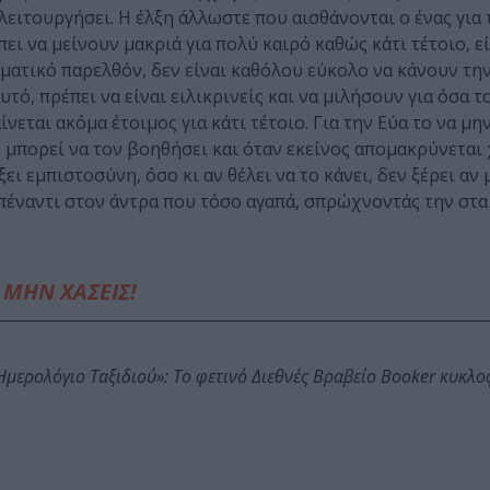
ειτουργήσει. Η έλξη άλλωστε που αισθάνονται ο ένας για 
πει να μείνουν μακριά για πολύ καιρό καθώς κάτι τέτοιο, 
υματικό παρελθόν, δεν είναι καθόλου εύκολο να κάνουν τη
τό, πρέπει να είναι ειλικρινείς και να μιλήσουν για όσα τ
ίνεται ακόμα έτοιμος για κάτι τέτοιο. Για την Εύα το να μη
ν μπορεί να τον βοηθήσει και όταν εκείνος απομακρύνεται
ει εμπιστοσύνη, όσο κι αν θέλει να το κάνει, δεν ξέρει αν 
πέναντι στον άντρα που τόσο αγαπά, σπρώχνοντάς την στα 
ΜΗΝ ΧΑΣΕΙΣ!
: Ημερολόγιο Ταξιδιού»: Το φετινό Διεθνές Βραβείο Booker κυκλ