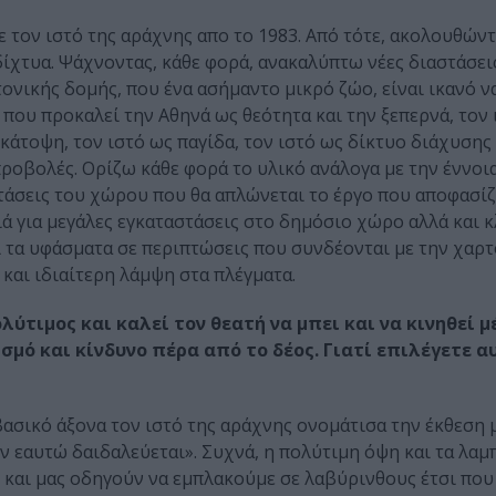
 τον ιστό της αράχνης απο το 1983. Από τότε, ακολουθών
χτυα. Ψάχνοντας, κάθε φορά, ανακαλύπτω νέες διαστάσεις
ονικής δομής, που ένα ασήμαντο μικρό ζώο, είναι ικανό ν
ου προκαλεί την Αθηνά ως θεότητα και την ξεπερνά, τον 
κάτοψη, τον ιστό ως παγίδα, τον ιστό ως δίκτυο διάχυσης
ροβολές. Ορίζω κάθε φορά το υλικό ανάλογα με την έννο
τάσεις του χώρου που θα απλώνεται το έργο που αποφασί
ά για μεγάλες εγκαταστάσεις στο δημόσιο χώρο αλλά και 
αι τα υφάσματα σε περιπτώσεις που συνδέονται με την χαρ
και ιδιαίτερη λάμψη στα πλέγματα.
λύτιμος και καλεί τον θεατή να μπει και να κινηθεί μ
μό και κίνδυνο πέρα από το δέος. Γιατί επιλέγετε α
ασικό άξονα τον ιστό της αράχνης ονομάτισα την έκθεση 
 εαυτώ δαιδαλεύεται». Συχνά, η πολύτιμη όψη και τα λαμ
 και μας οδηγούν να εμπλακούμε σε λαβύρινθους έτσι που