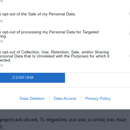
In
o opt-out of the Sale of my Personal Data.
In
to opt-out of processing my Personal Data for Targeted
ing.
In
o opt-out of Collection, Use, Retention, Sale, and/or Sharing
ersonal Data that Is Unrelated with the Purposes for which it
lected.
In
CONFIRM
Data Deletion
Data Access
Privacy Policy
ορετικά υλικά. Τι σημαίνει για σας ο ιστός και πώς
ό;