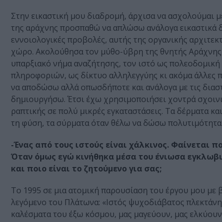
Στην εικαστική μου διαδρομή, άρχισα να ασχολούμαι με
της αράχνης προσπαθώ να απλώσω ανάλογα εικαστικά δί
εννοιολογικές προβολές, αυτής της οργανικής αρχιτεκτ
χώρο. Ακολούθησα τον μύθο-ύβρη της θνητής Αράχνης π
υπαρξιακό νήμα αναζήτησης, τον ιστό ως πολεοδομική 
πληροφοριών, ως δίκτυο αλληλεγγύης κι ακόμα άλλες π
να αποδώσω αλλά οπωσδήποτε και ανάλογα με τις διασ
δημιουργήσω. Έτσι έχω χρησιμοποιήσει χοντρά σχοινι
ραπτικής σε πολύ μικρές εγκαταστάσεις. Τα δέρματα κ
τη φύση, τα σύρματα όταν θέλω να δώσω πολυτιμότητα 
-Ένας από τους ιστούς είναι χάλκινος. Φαίνεται πο
Όταν όμως εγώ κινήθηκα μέσα του ένιωσα εγκλωβισ
και ποιο είναι το ζητούμενο για σας;
Το 1995 σε μια ατομική παρουσίαση του έργου μου με β
λεγόμενο του Πλάτωνα: «Ιστός ψυχοδιάβατος πλεκτάνην
καλέσματα του έξω κόσμου, μας μαγεύουν, μας ελκύουν