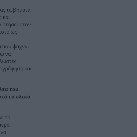
τας τα βήματα
 και
α στήσει στον
ιστό ως
ια που ψάχνω
ζω να
κλωστές
τογράφηση και
έσα του.
υτό το υλικό
με το
περά
 να