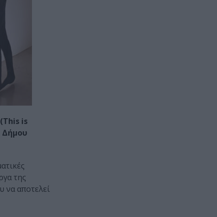
This is
ς Δήμου
ματικές
έργα της
υ να αποτελεί