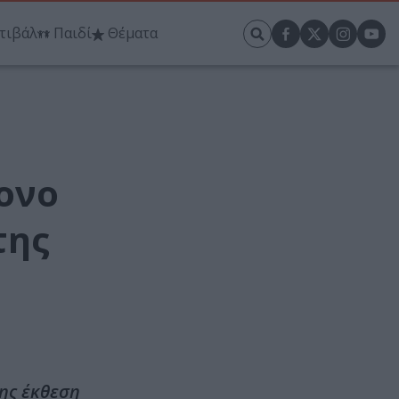
τιβάλ
Παιδί
Θέματα
ονο
της
της έκθεση