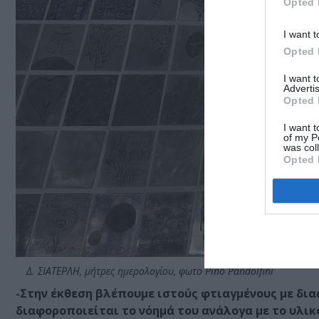
Opted 
I want t
Opted 
I want 
Advertis
Opted 
I want t
of my P
was col
Opted 
Δ. ΣΙΑΤΕΡΛΗ, μήτρες ημερολογίου, φωτο Pino Pandolfini
-Στην έκθεση βλέπουμε ιστούς φτιαγμένους με διαφ
διαφοροποιείται το νόημά του ανάλογα με το υλικ