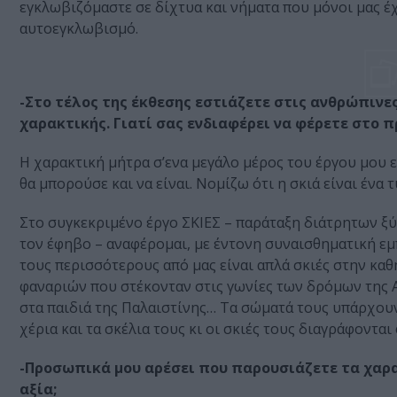
εγκλωβιζόμαστε σε δίχτυα και νήματα που μόνοι μας έχ
αυτοεγκλωβισμό.
-Στο τέλος της έκθεσης εστιάζετε στις ανθρώπινες
χαρακτικής. Γιατί σας ενδιαφέρει να φέρετε στο π
Η χαρακτική μήτρα σ’ενα μεγάλο μέρος του έργου μου ε
θα μπορούσε και να είναι. Νομίζω ότι η σκιά είναι έν
Στο συγκεκριμένο έργο ΣΚΙΕΣ – παράταξη διάτρητων ξ
τον έφηβο – αναφέρομαι, με έντονη συναισθηματική εμπ
τους περισσότερους από μας είναι απλά σκιές στην κα
φαναριών που στέκονταν στις γωνίες των δρόμων της Α
στα παιδιά της Παλαιστίνης… Τα σώματά τους υπάρχουν 
χέρια και τα σκέλια τους κι οι σκιές τους διαγράφοντα
-Προσωπικά μου αρέσει που παρουσιάζετε τα χαρακτ
αξία;