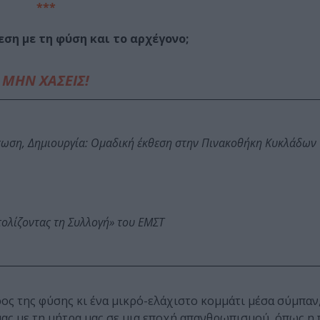
***
εση με τη φύση και το αρχέγονο;
ΜΗΝ ΧΑΣΕΙΣ!
τωση, Δημιουργία: Ομαδική έκθεση στην Πινακοθήκη Κυκλάδων
τολίζοντας τη Συλλογή» του ΕΜΣΤ
ρος της φύσης κι ένα μικρό-ελάχιστο κομμάτι μέσα σύμπαν,
μας με τη μήτρα μας σε μια εποχή απανθρωπισμού, όπως η