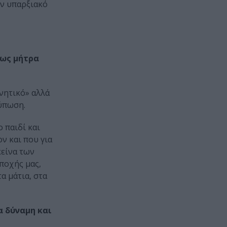
ον υπαρξιακό
 ως μήτρα
νητικό» αλλά
τύπωση.
 παιδί και
ν και που για
κείνα των
ποχής μας,
α μάτια, στα
α δύναμη και