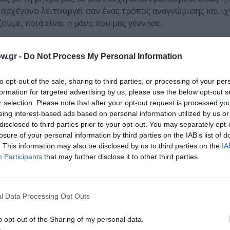
ο αρχέγονο λειτουργεί σαν ένας τρόπος αναγνώρισης και ι
ουμε, ποιά είναι η μάνα που μας γέννησε.
ι το αρχέγονο στην εποχή της ψηφιακής πραγματικότ
w.gr -
Do Not Process My Personal Information
ρχέγονο δεν έχουν ποτέ εκλείψει από το ανθρώπινο DNA.
ούμενα για την καθεμιά και τον καθένα μας, είναι ανάγκη ν
to opt-out of the sale, sharing to third parties, or processing of your per
ην πραγματική μας ταυτότητα και να την διαφυλάξουμε. 
formation for targeted advertising by us, please use the below opt-out s
r selection. Please note that after your opt-out request is processed y
στιγμή αλλά δεν αφήνει τον εγκέφαλό μας να είναι σε εγ
eing interest-based ads based on personal information utilized by us or
ι των καθημερινών διαδικασιών στη ζωή μας, σαν μια σημ
disclosed to third parties prior to your opt-out. You may separately opt-
τα. Να διαφυλάξουμε τη φύση από κάθε εκμετάλλευση που 
losure of your personal information by third parties on the IAB’s list of
ά ότι γνωρίζουμε και θεωρούμε ως αυθεντικό. Τέλος, θεω
. This information may also be disclosed by us to third parties on the
IA
ου δυνατού – εκείνους που ελέγχουν το παρόν και το μέλλ
Participants
that may further disclose it to other third parties.
ές τους.
l Data Processing Opt Outs
o opt-out of the Sharing of my personal data.