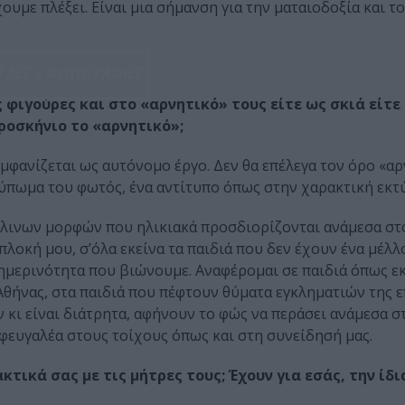
ουμε πλέξει. Είναι μια σήμανση για την ματαιοδοξία και τ
ΔΕΣ 9 ΦΩΤΟΓΡΑΦΙΕΣ
 φιγούρες και στο «αρνητικό» τους είτε ως σκιά είτε
ροσκήνιο το «αρνητικό»;
μφανίζεται ως αυτόνομο έργο. Δεν θα επέλεγα τον όρο «αρ
α τύπωμα του φωτός, ένα αντίτυπο όπως στην χαρακτική εκ
ύλινων μορφών που ηλικιακά προσδιορίζονται ανάμεσα στο
λοκή μου, σ’όλα εκείνα τα παιδιά που δεν έχουν ένα μέλλο
θημερινότητα που βιώνουμε. Αναφέρομαι σε παιδιά όπως ε
θήνας, στα παιδιά που πέφτουν θύματα εγκληματιών της ε
κι είναι διάτρητα, αφήνουν το φώς να περάσει ανάμεσα στ
ι φευγαλέα στους τοίχους όπως και στη συνείδησή μας.
ικά σας με τις μήτρες τους; Έχουν για εσάς, την ίδι