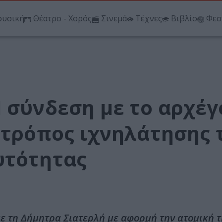
υσική
Θέατρο - Χορός
Σινεμά
Τέχνες
Βιβλίο
Φεσ
 σύνδεση με το αρχέγ
 τρόπος ιχνηλάτησης 
υτότητας
 με τη Δήμητρα Σιατερλή με αφορμή την ατομική 