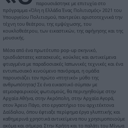
παρουσιάστηκε με επιτυχία στο
πρόγραμμα «Όλη η Ελλάδα Ένας Πολιτισμός» 2021 του
Υπουργείου Πολιτισμού, παντρεύει αριστοτεχνικά την
τέχνη του θεάτρου, της εμψύχωσης, του
κουκλοθεάτρου, των εικαστικών, της αφήγησης και της
μουσικής.
Μέσα από ένα πρωτότυπο pop-up σκηνικό,
τρισδιάστατες κατασκευές, κούκλες και αντικείμενα
φτιαγμένα με παραδοσιακές Ιαπωνικές τεχνικές και ένα
εντυπωσιακό κινούμενο πανόραμα, η ομάδα
παρουσιάζει τον πρώτο «πτητικό» μύθο της
ανθρωπότητας! Σε ένα εικαστικό σύμπαν με
ατμοσφαιρικούς φωτισμούς, θα περιηγηθούμε στην
Αρχαία Αθήνα, στην Ακρόπολη, στην Αρχαία Αγορά,
στον Άρειο Πάγο, στο εργαστήριο του αρχιτέκτονα
Δαίδαλου, όπου έφτιαξε περίφημα έργα γλυπτικής και
καθημερινά χρηστικά αντικείμενα που χρησιμοποιούμε
ακόμα και σήμερα. Στην Κρήτη και το παλάτι του Μίνωα