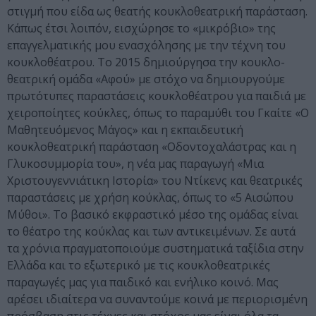
στιγμή που είδα ως θεατής κουκλοθεατρική παράσταση.
Κάπως έτσι λοιπόν, εισχώρησε το «μικρόβιο» της
επαγγελματικής μου ενασχόλησης με την τέχνη του
κουκλοθέατρου. Το 2015 δημιούργησα την κουκλο-
θεατρική ομάδα «Αφού» με στόχο να δημιουργούμε
πρωτότυπες παραστάσεις κουκλοθέατρου για παιδιά με
χειροποίητες κούκλες, όπως το παραμύθι του Γκαίτε «Ο
Μαθητευόμενος Μάγος» και η εκπαιδευτική
κουκλοθεατρική παράσταση «Οδοντοχαλάστρας και η
Γλυκοσυμμορία του», η νέα μας παραγωγή «Μια
Χριστουγεννιάτικη Ιστορία» του Ντίκενς και θεατρικές
παραστάσεις με χρήση κούκλας, όπως το «5 Αισώπου
Μύθοι». Το βασικό εκφραστικό μέσο της ομάδας είναι
το θέατρο της κούκλας και των αντικειμένων. Σε αυτά
τα χρόνια πραγματοποιούμε συστηματικά ταξίδια στην
Ελλάδα και το εξωτερικό με τις κουκλοθεατρικές
παραγωγές μας για παιδικό και ενήλικο κοινό. Μας
αρέσει ιδιαίτερα να συναντούμε κοινά με περιορισμένη