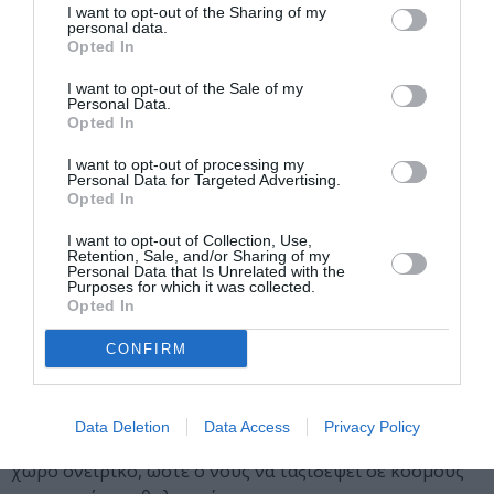
I want to opt-out of the Sharing of my
lockdown. Τότε ξεκινήσαμε να ερευνούμε το χαρτί ως
personal data.
πλαστικό μέσο, καθώς επίσης και τις τεχνικές
Opted In
παραγωγής εικαστικού και σκηνογραφικού
I want to opt-out of the Sale of my
αποτελέσματος αποκλειστικά με χαρτί στο
Personal Data.
Opted In
κουκλοθέατρο και το θέατρο των αντικειμένων. Για την
δημιουργία της παράστασης η ομάδα μας μελέτησε την
I want to opt-out of processing my
παράδοση του Ιαπωνικού λαού στο χαρτί, και με τις
Personal Data for Targeted Advertising.
Opted In
παραδοσιακές τεχνικές Origami και Kirigami
δημιούργησε μια χάρτινη παράσταση κουλοθεάτρου με
I want to opt-out of Collection, Use,
Retention, Sale, and/or Sharing of my
τρισδιάστατες χάρτινες κούκλες και αντικείμενα σε
Personal Data that Is Unrelated with the
αναδυόμενες και εναλλασσόμενες σκηνές. Η συμβολή
Purposes for which it was collected.
Opted In
του εικαστικού Παύλου Νικολακόπουλου στην
αισθητική κατεύθυνση είναι μεγάλη καθώς επίσης και
CONFIRM
της Ευρυδίκης Πεμούση, της μητέρας μου, η οποία
είναι χειροτέχνις και κατασκευάζει τις κούκλες και τα
αντικείμενα που θα δείτε. Επίσης, οι ιδιαίτεροι
Data Deletion
Data Access
Privacy Policy
φωτισμοί του Κώστα Κωστόπουλου, δημιουργούν έναν
χώρο ονειρικό, ώστε ο νους να ταξιδέψει σε κόσμους