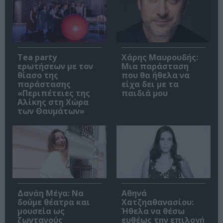
Tea party
Χάρης Μαυρουδής:
ερωτήσεων με τον
Μια παράσταση
θίασο της
που θα ήθελα να
παράστασης
είχα δει με τα
«Περιπέτειες της
παιδιά μου
Αλίκης στη Χώρα
των Θαυμάτων»
Δανάη Μέγα: Να
Αθηνά
δούμε θέατρα και
Χατζηαθανασίου:
μουσεία ως
Ήθελα να θέσω
ζωντανούς
ευθέως την επιλογή