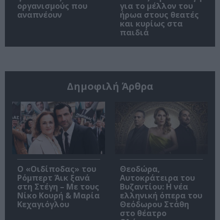
οργανισμούς που
για το μέλλον του
αναπνέουν
ήρωα στους θεατές
και κυρίως στα
παιδιά
Δημοφιλή Άρθρα
O «Οιδίποδας» του
Θεοδώρα,
Ρόμπερτ Άικ ξανά
Αυτοκράτειρα του
στη Στέγη – Με τους
Βυζαντίου: Η νέα
Νίκο Κουρή & Μαρία
ελληνική όπερα του
Κεχαγιόγλου
Θεόδωρου Στάθη
στο θέατρο