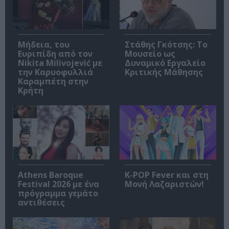
Μήδεια, του
Στάθης Γκότσης: Το
Ευριπίδη από τον
Μουσείο ως
Nikita Milivojević με
Δυναμικό Εργαλείο
την Καρυοφυλλιά
Κριτικής Μάθησης
Καραμπέτη στην
Κρήτη
Athens Baroque
K-POP Fever και στη
Festival 2026 με ένα
Μονή Λαζαριστών!
πρόγραμμα γεμάτο
αντιθέσεις