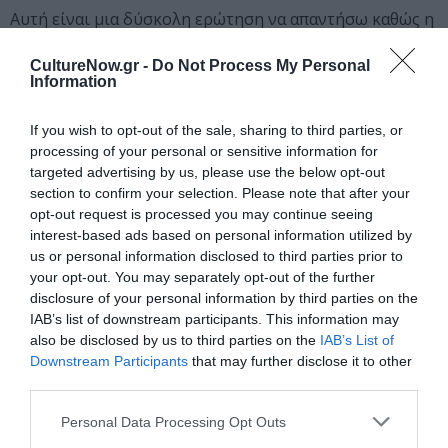
Αυτή είναι μια δύσκολη ερώτηση να απαντήσω καθώς η
συνδιαλλαγή με ένα έργο που δημιουργείς δεν
τελειώνει ποτέ. Παρ’ όλα αυτά μπορώ να πω με
CultureNow.gr -
Do Not Process My Personal
Information
ειλικρίνεια πως είμαι ικανοποιημένη.
If you wish to opt-out of the sale, sharing to third parties, or
-Ποια είναι τα στοιχεία που διαφοροποιούν τη
processing of your personal or sensitive information for
δική σας παράσταση από αντίστοιχες του είδους;
targeted advertising by us, please use the below opt-out
section to confirm your selection. Please note that after your
Η παράσταση που θα δείτε και η οποία παρουσιάστηκε
opt-out request is processed you may continue seeing
για πρώτη φορά το Σεπτέμβριο του 2021 στο πλαίσιο
interest-based ads based on personal information utilized by
του θεσμού του Υπουργείου Πολιτισμού «Όλη η Ελλάδα
us or personal information disclosed to third parties prior to
Ένας Πολιτισμός», είναι δουλεμένη όλη με χαρτί, ένα
your opt-out. You may separately opt-out of the further
πολύ ευαίσθητο υλικό χωρίς μεγάλη αντοχή στο χρόνο
disclosure of your personal information by third parties on the
IAB’s list of downstream participants. This information may
με τεχνικές όπως origami και kirigami. Επίσης θα
also be disclosed by us to third parties on the
IAB’s List of
συναντήσετε ένα κινούμενο πανόραμα που σε
Downstream Participants
that may further disclose it to other
συνδυασμό με τη μουσικότητα του λόγου φτιάχνουν
third parties.
μια ιδιαίτερη ατμόσφαιρα. Η ιδέα να δημιουργήσουμε
ένα χάρτινο τρισδιάστατο κουκλοθέατρο υπήρχε από
Personal Data Processing Opt Outs
τον Μάρτιο του 2020, κατά τη διάρκεια του πρώτου