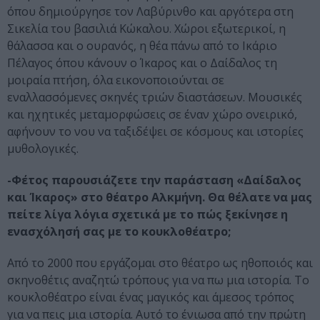
όπου δημιούργησε τον Λαβύρινθο και αργότερα στη
Σικελία του βασιλιά Κώκαλου. Χώροι εξωτερικοί, η
θάλασσα και ο ουρανός, η θέα πάνω από το Ικάριο
Πέλαγος όπου κάνουν ο Ίκαρος και ο Δαίδαλος τη
μοιραία πτήση, όλα εικονοποιούνται σε
εναλλασσόμενες σκηνές τριών διαστάσεων. Μουσικές
και ηχητικές μεταμορφώσεις σε έναν χώρο ονειρικό,
αφήνουν το νου να ταξιδέψει σε κόσμους και ιστορίες
μυθολογικές.
-Φέτος παρουσιάζετε την παράσταση «Δαίδαλος
και Ίκαρος» στο θέατρο Αλκμήνη. Θα θέλατε να μας
πείτε λίγα λόγια σχετικά με το πώς ξεκίνησε η
ενασχόλησή σας με το κουκλοθέατρο;
Από το 2000 που εργάζομαι στο θέατρο ως ηθοποιός και
σκηνοθέτις αναζητώ τρόπους για να πω μια ιστορία. Το
κουκλοθέατρο είναι ένας μαγικός και άμεσος τρόπος
για να πεις μια ιστορία. Αυτό το ένιωσα από την πρώτη