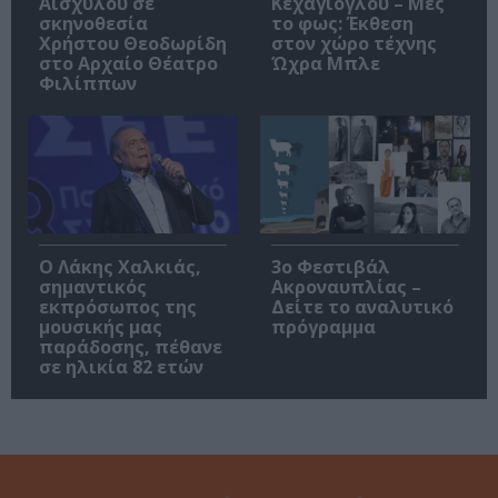
Αισχύλου σε
Κεχαγιόγλου – Μες
σκηνοθεσία
το φως: Έκθεση
Χρήστου Θεοδωρίδη
στον χώρο τέχνης
στο Αρχαίο Θέατρο
Ώχρα Μπλε
Φιλίππων
Ο Λάκης Χαλκιάς,
3ο Φεστιβάλ
σημαντικός
Ακροναυπλίας –
εκπρόσωπος της
Δείτε το αναλυτικό
μουσικής μας
πρόγραμμα
παράδοσης, πέθανε
σε ηλικία 82 ετών