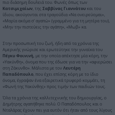
πιο διάσημη δουλειά του. Φωνές όπως των
Κατσιμιχαίων
, της
Σαββίνας Γιαννάτου
και του
ίδιου, ακούγονται στα τραγούδια «Να ονειρεύομαι»,
«Μαρία ακόμα σ’ αγαπώ» (γραμμένο για τη μητέρα του),
«Μην την πιστεύεις την αγάπη», «Μωβ» κα.
Στην προσωπική του ζωή, ήδη από τα χρόνια της
Αμερικής γνώρισε και ερωτεύτηκε την γυναίκα του
Πέγκυ Φοινινή,
με την οποία απέκτησε μία κόρη, την
«Υακύνθη», όνομα που της έδωσε για να την «αφιερώσει
στη Ζάκυνθο». Μάλιστα με τον
Λευτέρη
Παπαδόπουλο
, που έχει επίσης κόρη με το ίδιο
όνομα, έγραψαν ένα εξαιρετικά τρυφερό κομμάτι, τη
«Φωνή της Υακύνθης» προς τιμήν των παιδιών τους.
Όλα τα χρόνια της καλλιτεχνικής του δημιουργίας, ο
Δημήτρης αγαπήθηκε πολύ. Ο Παπαδόπουλος και ο
Νταλάρας έχουν πει για αυτόν ότι ήταν από τους λίγους