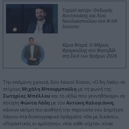
Τυχερό αστέρι: Θοδωρής
Βουτσικάκης και Λίνα
Νικολακοπούλου στο Φ hill
Sessions
Χέρια Φτερά: Ο Μάριος
Φραγκούλης στο Φεστιβάλ
στη Σκιά των Βράχων 2026
Την επόμενη χρονιά, δύο λαϊκοί δίσκοι, «Ο Άη Λαός» σε
στίχους
Μιχάλη Μπουρμπούλη
με τη φωνή της
Σωτηρίας Μπέλλου
και το «Εδώ που γεννηθήκαμε» σε
ποίηση
Φώντα Λάδη
με τον
Αντώνη Καλογιάννη,
κάνουν ακόμη πιο αισθητή την παρουσία του Δημήτρη
Λάγιου στα δισκογραφικά πράγματα. «Θα με δικάσει»,
«Περαστικός κι αμίλητος», «Και κάθε νύχτα», είναι