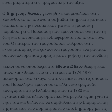
είναι μικρότερα της πραγματικής του αξίας.
Ο
Δημήτρης Λάγιος
γεννήθηκε και μεγάλωσε στην
Ζάκυνθο, τόπο που αγάπησε βαθιά. Επηρεάστηκε παιδί
ακόμα, από την πνευματικότητα και τη μουσική
παράδοσή της. Παράδοση που ερεύνησε σε όλη του τη
ζωή και αποτύπωσε με ενδιαφέροντα τρόπο στο έργο
του. Ο πατέρας του τραγουδούσε ψαλμούς στην
εκκλησία, άριες και ζακυνθινά τραγούδια, ένα μουσικό
συνονθύλευμα που χαράχτηκε στην ψυχή του συνθέτη.
Ξεκίνησε να σπουδάζει στο
Εθνικό Ωδείο
θεωρητικά,
πιάνο και κιθάρα, ενώ την τετραετία 1974-1978,
μετακόμισε στο Σικάγο, ώστε να επεκτείνει τις σπουδές
του. Παράλληλα ερεύνησε το ελληνικό τραγούδι.
Ξαναγύρισε στην Ελλάδα περίπου το 1980 και
εγκαταστάθηκε πλέον οριστικά. Με μεγάλη αγάπη για το
νησί του και θέλοντας να συμβάλλει στην διαμόρφωση
της παιδείας των συμπατριωτών του, δημιούργησε τις