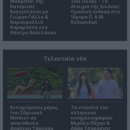
Μακμπέθ, της
32οι Πλοές – Το
Κατερίνας
Αίνιγμα της Εικόνας:
Ευαγγελάτου με
Ομαδική έκθεση στο
Γιώργο Γάλλο &
Ίδρυμα Π. & Μ.
Καρυοφυλλιά
Κυδωνιέως
Καραμπέτη στο
Θέατρο Βασιλάκου
Τελευταία νέα
Ευτυχισμένες μέρες,
Τα ντουέτα του
του Σάμιουελ
ελληνικού
Μπέκετ σε
κινηματογράφου:
σκηνοθεσία
Μιρέλα Πάχου &
Δημήτρη Τάρλοου
Αδάμ Τσαρούχης