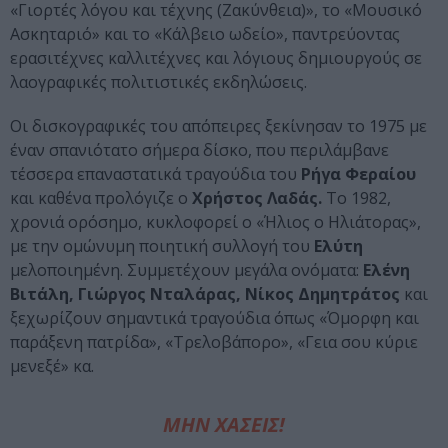
«Γιορτές λόγου και τέχνης (Ζακύνθεια)», το «Μουσικό
Ασκηταριό» και το «Κάλβειο ωδείο», παντρεύοντας
ερασιτέχνες καλλιτέχνες και λόγιους δημιουργούς σε
λαογραφικές πολιτιστικές εκδηλώσεις.
Οι δισκογραφικές του απόπειρες ξεκίνησαν το 1975 με
έναν σπανιότατο σήμερα δίσκο, που περιλάμβανε
τέσσερα επαναστατικά τραγούδια του
Ρήγα Φεραίου
και καθένα προλόγιζε ο
Χρήστος Λαδάς.
Το 1982,
χρονιά ορόσημο, κυκλοφορεί ο «Ήλιος ο Ηλιάτορας»,
με την ομώνυμη ποιητική συλλογή του
Ελύτη
μελοποιημένη. Συμμετέχουν μεγάλα ονόματα:
Ελένη
Βιτάλη, Γιώργος Νταλάρας, Νίκος Δημητράτος
και
ξεχωρίζουν σημαντικά τραγούδια όπως «Όμορφη και
παράξενη πατρίδα», «Τρελοβάπορο», «Γεια σου κύριε
μενεξέ» κα.
ΜΗΝ ΧΑΣΕΙΣ!