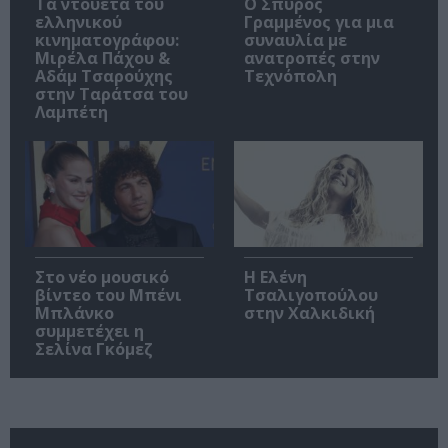
Τα ντουέτα του
Ο Σπύρος
ελληνικού
Γραμμένος για μια
κινηματογράφου:
συναυλία με
Μιρέλα Πάχου &
ανατροπές στην
Αδάμ Τσαρούχης
Τεχνόπολη
στην Ταράτσα του
Λαμπέτη
Στο νέο μουσικό
Η Ελένη
βίντεο του Μπένι
Τσαλιγοπούλου
Μπλάνκο
στην Χαλκιδική
συμμετέχει η
Σελίνα Γκόμεζ