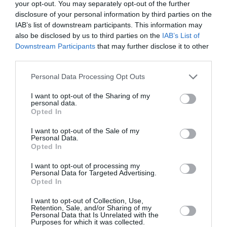
δυστύχημα να υπάρχει δισκογραφημένο ένα μικρό
your opt-out. You may separately opt-out of the further
κομμάτι της. Ο Λάγιος σπανίως τιμάται πια σε μεγάλη
disclosure of your personal information by third parties on the
IAB’s list of downstream participants. This information may
κλίμακα. Τοπικά αφιερώματα και γιορτές υπάρχουν,
also be disclosed by us to third parties on the
IAB’s List of
όμως στην Αθήνα η τελευταία μεγάλη διοργάνωση προς
Downstream Participants
that may further disclose it to other
τιμήν του, ήταν το 2011 στη
Στέγη Γραμμάτων και
third parties.
Τεχνών
, στο πλαίσιο ενός «Κύκλου ελληνικού
τραγουδιού/ Ο Άγνωστος Ελληνισμός». Πράγματι
Personal Data Processing Opt Outs
«άγνωστος», αν σκεφτεί κανείς ότι αρκετοί δεν
I want to opt-out of the Sharing of my
γνωρίζουν τον συνθέτη ενός χιλιοτραγουδισμένου
personal data.
κομματιού όπως το «Όμορφη και παράξενη πατρίδα».
Opted In
Ας ευχηθούμε να υπάρξει ενεργοποίηση από
I want to opt-out of the Sale of my
σημαντικούς φορείς και να συλλεχθεί το ποικίλο υλικό
Personal Data.
Opted In
τραγουδιών, ορχηστρικών συνθέσεων και ποιημάτων.
Ήδη στην πατρίδα του γίνονται προσπάθειες από
I want to opt-out of processing my
χορωδίες και μουσικούς να διασωθεί ένα μέρος αυτών.
Personal Data for Targeted Advertising.
Opted In
Από εκδοτικής πλευράς, κυκλοφόρησαν δύο
I want to opt-out of Collection, Use,
εξαντλημένα πλέον βιβλία. Το λεύκωμα «Δημήτρης
Retention, Sale, and/or Sharing of my
Personal Data that Is Unrelated with the
Λάγιος» (1996) από τις
εκδόσεις Καστανιώτη
με
Purposes for which it was collected.