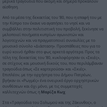
μερικά τραγούδια που ακόμη και σήμερα προκαλούν
αίσθηση.
Από τα μέσα της δεκαετίας του ’80, που η επαφή του με
την Κύπρο τον έκανε να αγαπήσει το νησί και να
συμβάλλει στην πολιτιστική του προβολή, ξεκίνησε να
μελοποιεί ποιήματα κυπρίων αγωνιστών και
λογοτεχνών και να πραγματοποιεί συναυλίες με το
μουσικό σύνολο «Διάσταση». Προσπάθειες που για το
ευρύ κοινό ήρθαν στο φως αρκετά αργότερα. Προς τα
τέλη της δεκαετίας του ’80, κυκλοφόρησαν οι «Σκιές»,
σε στίχους και μουσική δικούς του, που περιλάμβαναν
τραγούδια όπως «Σε καρτερούσα» και «Σκιές».
Επιπλέον, με την ορχήστρα του Δήμου Πατρέων,
βγήκαν οι «Ρωγμές» ένα ονειρικό έργο ορχηστρικών
συνθέσεων και όχι μόνο, με τις συμμετοχές
καλλιτεχνών όπως η
Μαρίζα Κωχ
.
Στα «Τραγούδια του Σολωμού και της Ζάκυνθος», ο