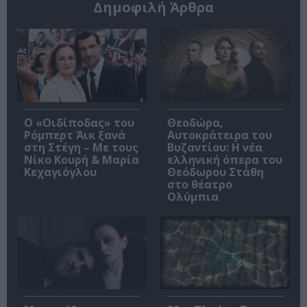
Δημοφιλή Άρθρα
O «Οιδίποδας» του
Θεοδώρα,
Ρόμπερτ Άικ ξανά
Αυτοκράτειρα του
στη Στέγη – Με τους
Βυζαντίου: Η νέα
Νίκο Κουρή & Μαρία
ελληνική όπερα του
Κεχαγιόγλου
Θεόδωρου Στάθη
στο θέατρο
Ολύμπια