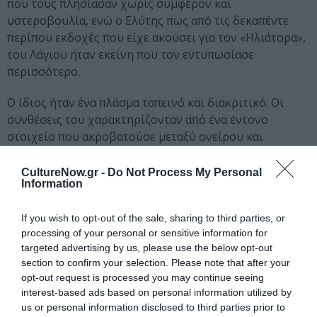
που τους πλησίασαν χωρίς συμφέρον και
υστεροβουλία, ενώ ο Ελύτης πως από τις δεκαπέντε
περίπου εκδοχές που είχε ακούσει για τον «Ηλιάτορα»,
του Λάγιου ήταν εκείνη που τον εντυπωσίασε
περισσότερο.
Ο ίδιος ήταν ένα πλάσμα ταπεινό και διακριτικό. Οι
συνθέσεις του χαρακτηρίζονταν από ένα έντονο
στοιχείο που ακροβατούσε μεταξύ ονείρου και
μελαγχολίας. Οι στίχοι του μιλούσαν για τη θάλασσα, τη
νοσταλγία και την αγάπη, με μία ισορροπημένη
CultureNow.gr -
Do Not Process My Personal
Information
εξιδανίκευση. Μελοποίησε Κάλβο, Καρυωτάκη και
πολλούς Ζακυνθινούς ποιητές. Ίδρυσε ανάμεσα σε άλλα,
If you wish to opt-out of the sale, sharing to third parties, or
μουσικά σχολεία στον Άλιμο και τη Μύκονο, σύνολα
processing of your personal or sensitive information for
όπως οι «Ραψωδοί» που τραγουδούσαν σε
targeted advertising by us, please use the below opt-out
αρχαιολογικούς χώρους και το Σχολείο παραδοσιακής
section to confirm your selection. Please note that after your
μουσικής.
opt-out request is processed you may continue seeing
interest-based ads based on personal information utilized by
Αν και διαθέτει μία τέτοια σημαντική εργογραφία, είναι
us or personal information disclosed to third parties prior to