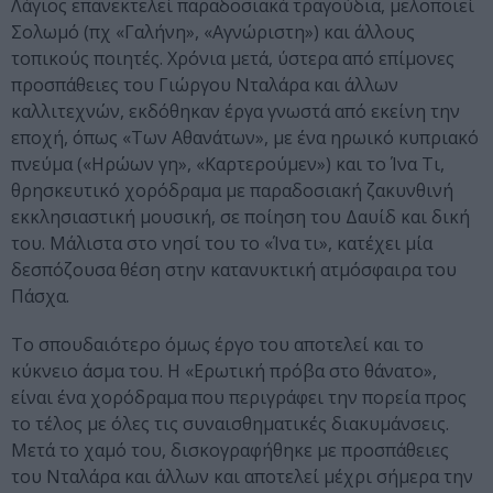
Λάγιος επανεκτελεί παραδοσιακά τραγούδια, μελοποιεί
Σολωμό (πχ «Γαλήνη», «Αγνώριστη») και άλλους
τοπικούς ποιητές. Χρόνια μετά, ύστερα από επίμονες
προσπάθειες του Γιώργου Νταλάρα και άλλων
καλλιτεχνών, εκδόθηκαν έργα γνωστά από εκείνη την
εποχή, όπως «Των Αθανάτων», με ένα ηρωικό κυπριακό
πνεύμα («Ηρώων γη», «Καρτερούμεν») και το Ίνα Τι,
θρησκευτικό χορόδραμα με παραδοσιακή ζακυνθινή
εκκλησιαστική μουσική, σε ποίηση του Δαυίδ και δική
του. Μάλιστα στο νησί του το «Ίνα τι», κατέχει μία
δεσπόζουσα θέση στην κατανυκτική ατμόσφαιρα του
Πάσχα.
Το σπουδαιότερο όμως έργο του αποτελεί και το
κύκνειο άσμα του. Η «Ερωτική πρόβα στο θάνατο»,
είναι ένα χορόδραμα που περιγράφει την πορεία προς
το τέλος με όλες τις συναισθηματικές διακυμάνσεις.
Μετά το χαμό του, δισκογραφήθηκε με προσπάθειες
του Νταλάρα και άλλων και αποτελεί μέχρι σήμερα την