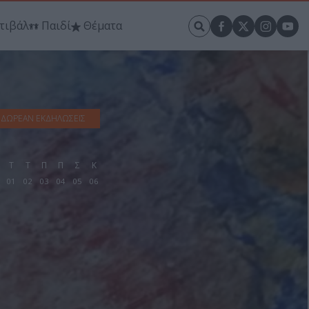
τιβάλ
Παιδί
Θέματα
ΔΩΡΕΑΝ ΕΚΔΗΛΩΣΕΙΣ
Τ
Τ
Π
Π
Σ
Κ
01
02
03
04
05
06