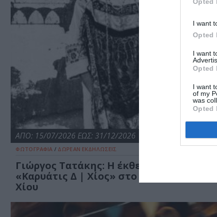
Opted 
I want t
Opted 
I want 
Advertis
Opted 
I want t
of my P
was col
Opted 
ΑΠΟ: 15/07/2026 ΕΩΣ: 31/12/2026
ΦΩΤΟΓΡΑΦΙΑ
/
ΔΩΡΕΑΝ ΕΚΔΗΛΩΣΕΙΣ
Γιώργος Τατάκης: Η έκθεση φωτογραφί
«Καρυάτις Δ | Χίος» στο Μουσείο Μαστ
Χίου