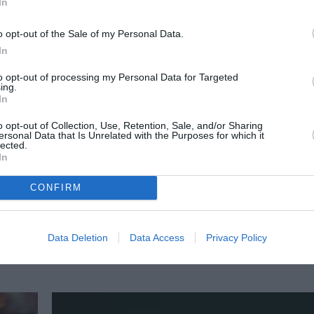
In
o opt-out of the Sale of my Personal Data.
In
to opt-out of processing my Personal Data for Targeted
ing.
In
o opt-out of Collection, Use, Retention, Sale, and/or Sharing
ersonal Data that Is Unrelated with the Purposes for which it
lected.
In
CONFIRM
ΑΠΟ: 04/07/2026 ΕΩΣ: 11/09/2026
ΔΩΡΕΑΝ ΕΚΔΗΛΩΣΕΙΣ
/
ΟΜΑΔΙΚΕΣ ΕΚΘΕΣΕΙΣ
ας
Ψίθυροι της Λίμνης: Ομαδική έκθ
Data Deletion
Data Access
Privacy Policy
ίχας
Δημοτική Πινακοθήκη Ιωαννίνων