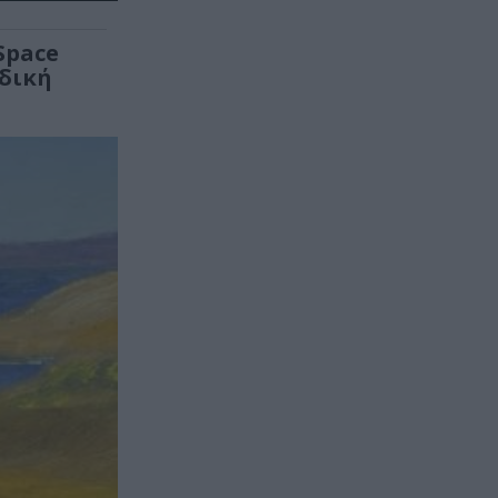
Space
αδική