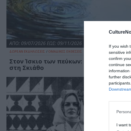
CultureNo
ΑΠΟ: 09/07/2026 ΕΩΣ: 09/11/2026
If you wish 
ΔΩΡΕΑΝ ΕΚΔΗΛΩΣΕΙΣ
/
ΟΜΑΔΙΚΕΣ ΕΚΘΕΣΕΙΣ
sensitive in
confirm you
Στον Ίσκιο των πεύκων: Ομαδική έκθεσ
continue se
στη Σκιάθο
information 
further disc
participants
Downstream 
Persona
I want t