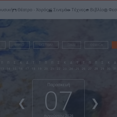
υσική
Θέατρο - Χορός
Σινεμά
Τέχνες
Βιβλίο
Φεσ
ΒΙΒΛΙΟ
ΦΕΣΤΙΒΑΛ
ΠΑΙΔΙ
ΘΕΜΑΤΑ
Π
Π
Σ
Κ
Δ
Τ
Τ
Π
Π
Σ
Κ
Δ
Τ
Τ
Π
Π
Σ
Κ
Δ
13
14
15
16
17
18
19
20
21
22
23
24
25
26
27
28
29
30
31
Παρασκευή
07
❮
❯
Αυγούστου 2026