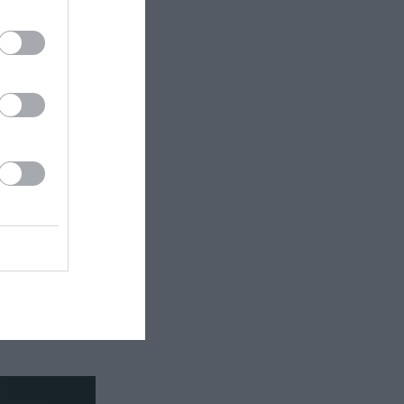
εση στη