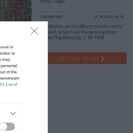
στην Πάρο
ΣΙΝΕΜΑ / ΝΕΑ
07.08.2026 | 09.56
Προβολές με ελεύθερη είσοδο στον
Θερινό Δημοτικό Κινηματογράφο
Αγίας Παρασκευής | 10-16/8
sonal or
ection to
Δες όλα τα νέα
❯
ou may
allery
 personal
out of the
 downstream
B’s List of