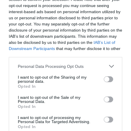
opt-out request is processed you may continue seeing
interest-based ads based on personal information utilized by
us or personal information disclosed to third parties prior to
your opt-out. You may separately opt-out of the further
disclosure of your personal information by third parties on the
IAB’s list of downstream participants. This information may
also be disclosed by us to third parties on the
IAB’s List of
Downstream Participants
that may further disclose it to other
ΑΠΟ: 24/03/2022 ΕΩΣ:
third parties.
30/04/2022
ΑΠΟ: 08/11/2021
Personal Data Processing Opt Outs
Μαύρη
Μ.Α.Ι.Ρ.Ο.Υ.Λ.Α.
I want to opt-out of the Sharing of my
Σαμπούκα, του
της Λένας
personal data.
Τόλη
Κιτσοπούλου σε
Opted In
Παπαδημητρίου
σκηνοθεσία
I want to opt-out of the Sale of my
στο Θέατρο Ζίνα
Δήμητρας
Personal Data.
Δερμιτζάκη στο
Opted In
Θέατρο Ζίνα
I want to opt-out of processing my
Personal Data for Targeted Advertising.
Opted In