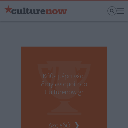
Κάθε μέρα νέοι
διαγωνισμοί στο
Culturenow.gr
❯
Δες εδώ!