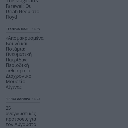
The Magician’s
Farewell: Οι
Uriah Heep στο
Floyd
ΤΕΧΝΕΣ / ΝΕΑ
07.08.2026 | 16.59
«Απομακρυσμένα
Βουνά και
Ποτάμια:
Πνευματική
Πατρίδα»:
Περιοδική
έκθεση στο
Διαχρονικό
Μουσείο
Αίγινας
ΒΙΒΛΙΟ / ΑΡΘΡΑ
07.08.2026 | 16.23
25
αναγνωστικές
προτάσεις για
τον Αύγουστο