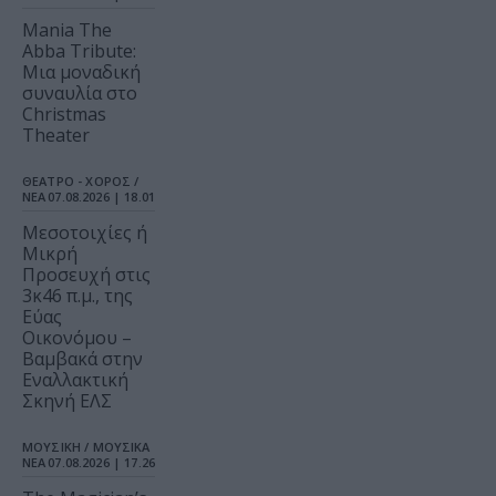
Mania The
Abba Tribute:
Μια μοναδική
συναυλία στο
Christmas
Theater
ΘΕΑΤΡΟ - ΧΟΡΟΣ /
ΝΕΑ
07.08.2026 | 18.01
Μεσοτοιχίες ή
Μικρή
Προσευχή στις
3κ46 π.μ., της
Εύας
Οικονόμου –
Βαμβακά στην
Εναλλακτική
Σκηνή ΕΛΣ
ΜΟΥΣΙΚΗ / ΜΟΥΣΙΚΑ
ΝΕΑ
07.08.2026 | 17.26