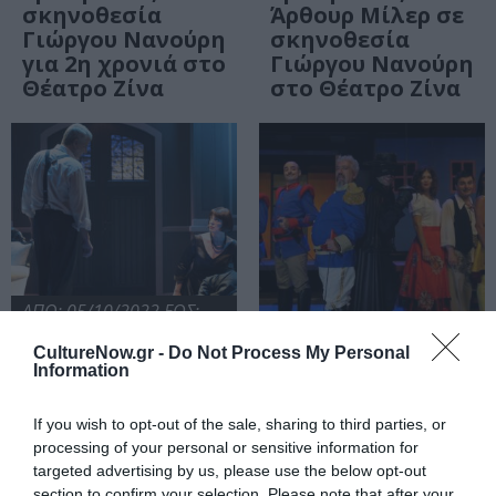
σκηνοθεσία
Άρθουρ Μίλερ σε
Γιώργου Νανούρη
σκηνοθεσία
για 2η χρονιά στο
Γιώργου Νανούρη
Θέατρο Ζίνα
στο Θέατρο Ζίνα
ΑΠΟ: 05/10/2022 ΕΩΣ:
19/03/2023
ΑΠΟ: 09/10/2022
CultureNow.gr -
Do Not Process My Personal
Information
Η Παγίδα, σε
Η Μάσκα του
σκηνοθεσία
Ζορό, σε
If you wish to opt-out of the sale, sharing to third parties, or
Πέτρου Ζούλια
σκηνοθεσία
processing of your personal or sensitive information for
για 2ο χρόνο στο
Νίκου Λημνιού
targeted advertising by us, please use the below opt-out
Θέατρο Ζίνα
στο Θέατρο Ζίνα
section to confirm your selection. Please note that after your