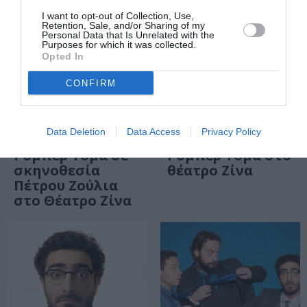
I want to opt-out of Collection, Use,
Retention, Sale, and/or Sharing of my
Personal Data that Is Unrelated with the
Purposes for which it was collected.
Opted In
CONFIRM
ΑΠΟ: 13/10/2021 ΕΩΣ:
12/12/2021
ΑΠΟ: 12/11/2020
Data Deletion
Data Access
Privacy Policy
Η Παγίδα, του
Η Παγίδα, του
Ρομπέρ Τομά σε
Ρομπέρ Τομά στο
σκηνοθεσία
θέατρο Ζίνα
Πέτρου Ζούλια
στο Θέατρο Ζίνα