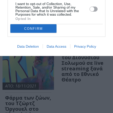
Χρυσηίδα, του
I want to opt-out of Collection, Use,
Ουίλιαμ Σαίξπηρ
Retention, Sale, and/or Sharing of my
Personal Data that Is Unrelated with the
σε σκηνοθεσία
Purposes for which it was collected.
Μαρίας
Opted In
Πανουργιά στο
CONFIRM
Εθνικό Θέατρο
ΑΠΟ: 25/04/2021
Οι ελεύθεροι
Data Deletion
Data Access
Privacy Policy
πολιορκημένοι,
του Διονύσιου
Σολωμού σε live
streaming ξανά
από το Εθνικό
Θέατρο
ΑΠΟ: 18/11/2021
Φάρμα των ζώων,
του Τζώρτζ
Όργουελ στο