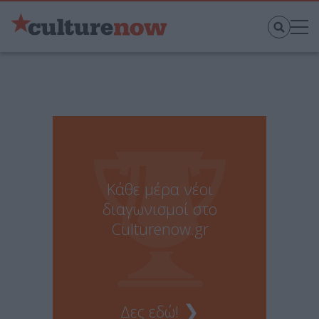
Κάθε μέρα νέοι
διαγωνισμοί στο
Culturenow.gr
❯
Δες εδώ!