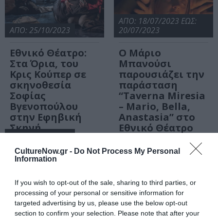
ΑΠΟ: 18/07/2023 ΕΩΣ:
ΑΠΟ: 25/10/2023
20/07/2023
Εθνικό Θέατρο:
Ο Μάριο
Στα Όρια, του
Μπανούσι
Κρις Κούπερ σε
παρουσιάζει την
σκηνοθεσία
παράσταση
Σοφίας
“Taverna Miresia
Βγενοπούλου
– Mario, Bella,
στην Εφηβική
Anastasia” στο
Σκηνή
Εθνικό Θέατρο
ΑΠΟ: 06/05/2023
CultureNow.gr -
Do Not Process My Personal
Ιστορίες για να
Information
μην κοιμάσαι,
του Νόελ Γκρεγκ
If you wish to opt-out of the sale, sharing to third parties, or
σε σκηνοθεσία
processing of your personal or sensitive information for
Θάνου Τοκάκη
targeted advertising by us, please use the below opt-out
στο Μικρό
section to confirm your selection. Please note that after your