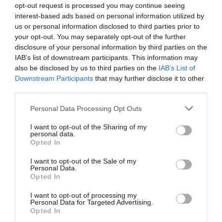
Εθνικό
opt-out request is processed you may continue seeing
ΑΠΟ: 25/11/2022
interest-based ads based on personal information utilized by
us or personal information disclosed to third parties prior to
your opt-out. You may separately opt-out of the further
Το Ξύπνημα της
disclosure of your personal information by third parties on the
άνοιξης, του
IAB’s list of downstream participants. This information may
Φρανκ Βέντεκιντ
also be disclosed by us to third parties on the
IAB’s List of
στο Μικρό
Downstream Participants
that may further disclose it to other
Εθνικό
third parties.
ΑΠΟ: 28/10/2022
Personal Data Processing Opt Outs
Η Χάιντι και τα
βουνά, του
I want to opt-out of the Sharing of my
personal data.
Ανδρέα
Opted In
Φλουράκη στο
Μικρό Εθνικό
I want to opt-out of the Sale of my
Personal Data.
Opted In
ΑΠΟ: 11/03/2022 ΕΩΣ:
17/04/2022
I want to opt-out of processing my
Personal Data for Targeted Advertising.
Opted In
Τρωίλος και