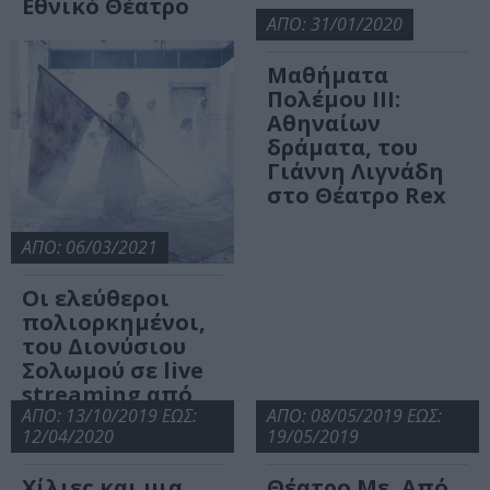
Εθνικό Θέατρο
ΑΠΟ: 31/01/2020
Μαθήματα
Πολέμου ΙIΙ:
Αθηναίων
δράματα, του
Γιάννη Λιγνάδη
στο Θέατρο Rex
ΑΠΟ: 06/03/2021
Οι ελεύθεροι
πολιορκημένοι,
του Διονύσιου
Σολωμού σε live
streaming από
το Εθνικό Θέατρο
ΑΠΟ: 13/10/2019 ΕΩΣ:
ΑΠΟ: 08/05/2019 ΕΩΣ:
12/04/2020
19/05/2019
Χίλιες και μια
Θέατρο Με, Από