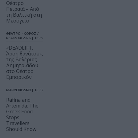
Θέατρο
Πειραιά – Από
τη Βαλτική στη
Μεσόγειο
ΘΕΑΤΡΟ - ΧΟΡΟΣ /
ΝΕΑ
05.08.2026 | 16.59
«DEADLIFT.
Άρση θανάτου»,
της Βαλέριας
Δημητριάδου
στο Θέατρο
Εμπορικόν
MARKET PLACE
05.08.2026 | 16.32
Rafina and
Artemida: The
Greek Food
Stops
Travellers
Should Know