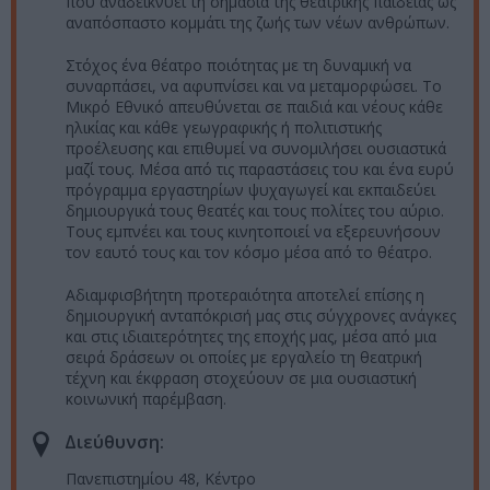
που αναδεικνύει τη σημασία της θεατρικής παιδείας ως
αναπόσπαστο κομμάτι της ζωής των νέων ανθρώπων.
Στόχος ένα θέατρο ποιότητας με τη δυναμική να
συναρπάσει, να αφυπνίσει και να μεταμορφώσει. Το
Μικρό Εθνικό απευθύνεται σε παιδιά και νέους κάθε
ηλικίας και κάθε γεωγραφικής ή πολιτιστικής
προέλευσης και επιθυμεί να συνομιλήσει ουσιαστικά
μαζί τους. Μέσα από τις παραστάσεις του και ένα ευρύ
πρόγραμμα εργαστηρίων ψυχαγωγεί και εκπαιδεύει
δημιουργικά τους θεατές και τους πολίτες του αύριο.
Τους εμπνέει και τους κινητοποιεί να εξερευνήσουν
τον εαυτό τους και τον κόσμο μέσα από το θέατρο.
Αδιαμφισβήτητη προτεραιότητα αποτελεί επίσης η
δημιουργική ανταπόκρισή μας στις σύγχρονες ανάγκες
και στις ιδιαιτερότητες της εποχής μας, μέσα από μια
σειρά δράσεων οι οποίες με εργαλείο τη θεατρική
τέχνη και έκφραση στοχεύουν σε μια ουσιαστική
κοινωνική παρέμβαση.
Διεύθυνση:
Πανεπιστημίου 48, Κέντρο