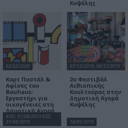
Κυψέλης
02/02/2020
07/12/2019, 08/12/2019
Καρτ Ποστάλ &
2ο Φεστιβάλ
Αφίσες του
Αιθιοπικής
Bauhaus:
Κουλτούρας στην
Εργαστήρι για
Δημοτική Αγορά
οικογένειες στη
Κυψέλης
Δημοτική Αγορά
Κυψέλης
ΑΠΟ: 01/08/2019 ΕΩΣ:
31/08/2019
18/05/2019