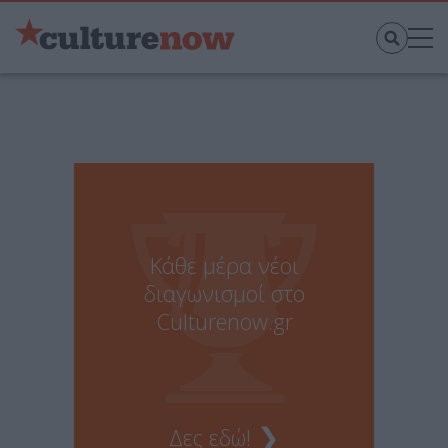
Κάθε μέρα νέοι
διαγωνισμοί στο
Culturenow.gr
❯
Δες εδώ!