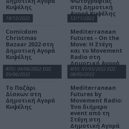
Δημοτική Αγορά
Φωτογραφίας
Κυψέλης
στη Δημοτική
Αγορά Κυψέλης
18/12/2022
12/11/2022
Comicdom
Mediterranean
Christmas
Futures – On the
Bazaar 2022 στη
Move: Η Στέγη
Δημοτική Αγορά
και το Movement
Κυψέλης
Radio στη
Δημοτική Αγορά
ΑΠΟ: 04/06/2022 ΕΩΣ:
της Κυψέλης
ΑΠΟ: 07/05/2022 ΕΩΣ:
05/06/2022
08/05/2022
Το Παζάρι
Mediterranean
Δίσκων στη
Futures by
Δημοτική Αγορά
Movement Radio:
Κυψέλης
Ένα διήμερο
event από τη
Στέγη στη
Δημοτική Αγορά