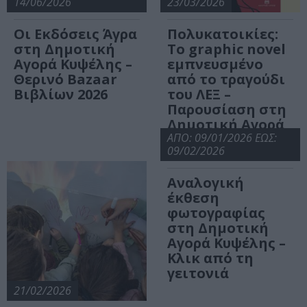
14/06/2026
23/03/2026
Οι Εκδόσεις Άγρα
Πολυκατοικίες:
στη Δημοτική
Το graphic novel
Αγορά Κυψέλης –
εμπνευσμένο
Θερινό Βazaar
από το τραγούδι
Βιβλίων 2026
του ΛΕΞ –
Παρουσίαση στη
Δημοτική Αγορά
Κυψέλης
ΑΠΟ: 09/01/2026 ΕΩΣ:
09/02/2026
Αναλογική
έκθεση
φωτογραφίας
στη Δημοτική
Αγορά Κυψέλης –
Κλικ από τη
γειτονιά
21/02/2026