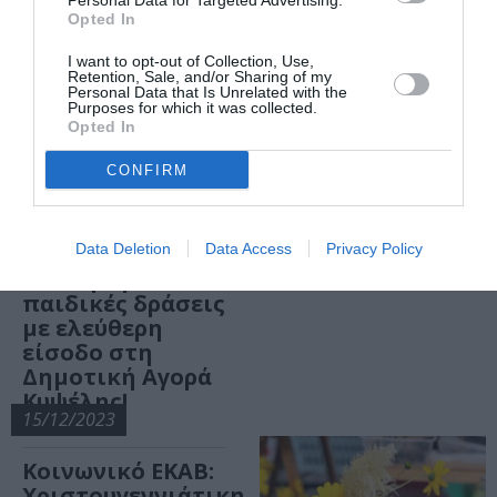
20/01/2024
Personal Data for Targeted Advertising.
Opted In
Παιδικές δράσεις
I want to opt-out of Collection, Use,
με ελεύθερη
Retention, Sale, and/or Sharing of my
Personal Data that Is Unrelated with the
είσοδο στη
Purposes for which it was collected.
Δημοτική Αγορά
Opted In
Κυψέλης!
CONFIRM
18/02/2024
Data Deletion
Data Access
Privacy Policy
Επιστρέφουν οι
παιδικές δράσεις
με ελεύθερη
είσοδο στη
Δημοτική Αγορά
Κυψέλης!
15/12/2023
Κοινωνικό ΕΚΑΒ:
Χριστουγεννιάτικη