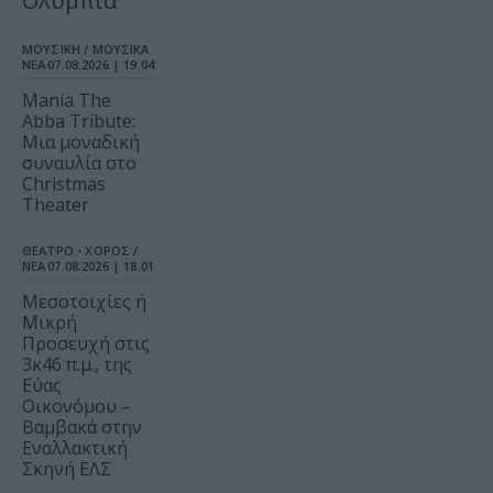
Ολύμπια
ΜΟΥΣΙΚΗ / ΜΟΥΣΙΚΑ
ΝΕΑ
07.08.2026 | 19.04
Mania The
Abba Tribute:
Μια μοναδική
συναυλία στο
Christmas
Theater
ΘΕΑΤΡΟ - ΧΟΡΟΣ /
ΝΕΑ
07.08.2026 | 18.01
Μεσοτοιχίες ή
Μικρή
Προσευχή στις
3κ46 π.μ., της
Εύας
Οικονόμου –
Βαμβακά στην
Εναλλακτική
Σκηνή ΕΛΣ