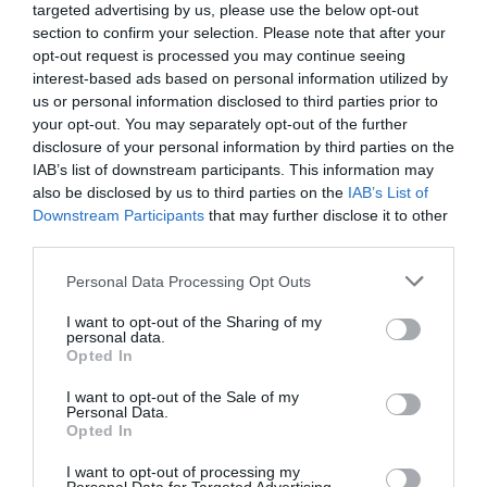
Δημοτική Αγορά
targeted advertising by us, please use the below opt-out
Κυψέλης
section to confirm your selection. Please note that after your
09/03/2024
opt-out request is processed you may continue seeing
interest-based ads based on personal information utilized by
Reverb Festival
us or personal information disclosed to third parties prior to
στη Δημοτική
your opt-out. You may separately opt-out of the further
Αγορά Κυψέλης
disclosure of your personal information by third parties on the
IAB’s list of downstream participants. This information may
also be disclosed by us to third parties on the
IAB’s List of
Downstream Participants
that may further disclose it to other
third parties.
ΑΠΟ: 26/04/2024 ΕΩΣ:
28/04/2024
Personal Data Processing Opt Outs
Borderline
I want to opt-out of the Sharing of my
personal data.
Festival 2024: Η
Opted In
διοργάνωση που
φέρνει
I want to opt-out of the Sale of my
Personal Data.
σύγχρονους
Opted In
ήχους εντός και
εκτός Στέγης
I want to opt-out of processing my