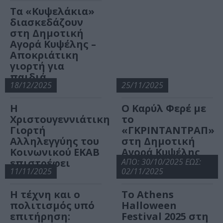
Τα «Κυψελάκια»
διασκεδάζουν
στη Δημοτική
Αγορά Κυψέλης –
Αποκριάτικη
γιορτή για
παιδιά
18/12/2025
25/11/2025
Η
Ο Καρύλ Φερέ με
Χριστουγεννιάτικη
το
Γιορτή
«ΓΚΡΙΝΤΑΝΤΡΑΠ»
Αλληλεγγύης του
στη Δημοτική
Κοινωνικού ΕΚΑΒ
Αγορά Κυψέλης
επιστρέφει
ΑΠΟ: 30/10/2025 ΕΩΣ:
11/11/2025
02/11/2025
Η τέχνη και ο
Το Athens
πολιτισμός υπό
Halloween
επιτήρηση:
Festival 2025 στη