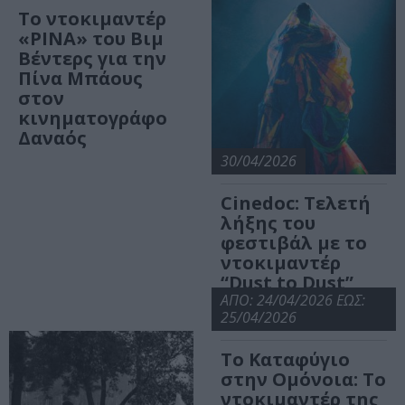
Το ντοκιμαντέρ
«PINA» του Βιμ
Βέντερς για την
Πίνα Μπάους
στον
κινηματογράφο
Δαναός
30/04/2026
Cinedoc: Τελετή
λήξης του
φεστιβάλ με το
ντοκιμαντέρ
“Dust to Dust”
στον Δαναό
ΑΠΟ: 24/04/2026 ΕΩΣ:
25/04/2026
Το Καταφύγιο
στην Ομόνοια: Το
ντοκιμαντέρ της