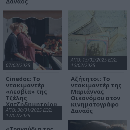
Δαναός
ΑΠΟ: 15/02/2025 ΕΩΣ:
07/03/2025
16/02/2025
Cinedoc: Το
Αζήτητοι: Το
ντοκιμαντέρ
ντοκιμαντέρ της
«Λεσβία» της
Μαριάννας
Τζέλης
Οικονόμου στον
Χατζηδημητρίου
κινηματογράφο
στον Δαναό
ΑΠΟ: 30/01/2025 ΕΩΣ:
Δαναός
12/02/2025
«Τραγούδια της