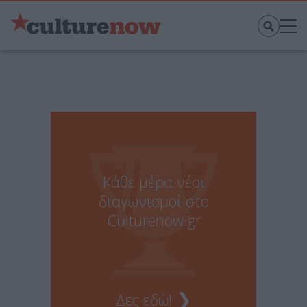
Κάθε μέρα νέοι
διαγωνισμοί στο
Culturenow.gr
❯
Δες εδώ!