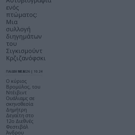
Αυτοβιογραφία
ενός
πτώματος:
Μια
συλλογή
διηγημάτων
του
Σιγκισμούντ
Κρζιζανόφσκι
ΠΑΙΔΙ / ΝΕΑ
06.08.2026 | 10.24
O κύριος
Βρομύλος, του
Ντέιβιντ
Ουάλιαμς σε
σκηνοθεσία
Δημήτρη
Δεγαΐτη στο
12ο Διεθνές
Φεστιβάλ
Άνδρου