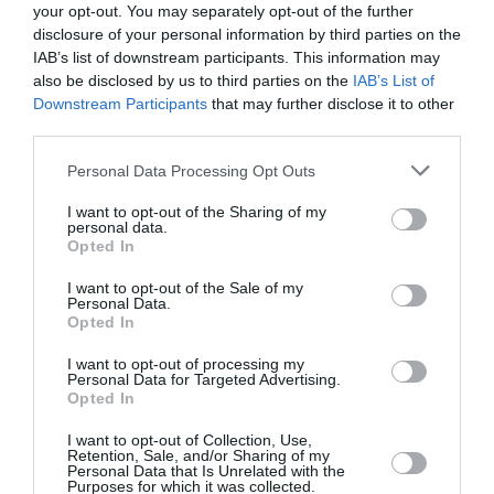
φον Τρίερ στον
your opt-out. You may separately opt-out of the further
κινηματογράφο
disclosure of your personal information by third parties on the
Δαναός
IAB’s list of downstream participants. This information may
also be disclosed by us to third parties on the
IAB’s List of
03/11/2024
Downstream Participants
that may further disclose it to other
third parties.
An Unfinished
Journey: Το
Personal Data Processing Opt Outs
ντοκιμαντέρ των
Amie Williams
I want to opt-out of the Sharing of my
personal data.
και Aeyliya
Opted In
Husain στον
κινηματογράφο
I want to opt-out of the Sale of my
«Δαναός»
ΑΠΟ: 12/09/2024 ΕΩΣ:
Personal Data.
18/09/2024
Opted In
I want to opt-out of processing my
Μικρά πράγματα
Personal Data for Targeted Advertising.
που πήγαν
Opted In
λάθος: Η
I want to opt-out of Collection, Use,
βραβευμένη
Retention, Sale, and/or Sharing of my
ταινία του Χάρη
Personal Data that Is Unrelated with the
Purposes for which it was collected.