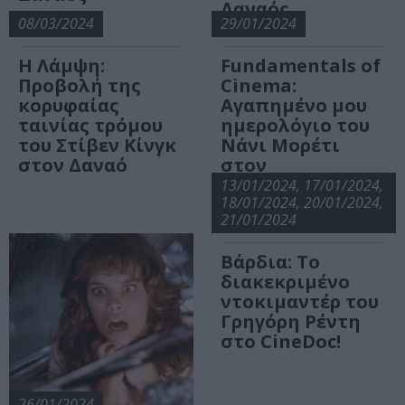
Δαναός
08/03/2024
29/01/2024
Η Λάμψη:
Fundamentals of
Προβολή της
Cinema:
κορυφαίας
Αγαπημένο μου
ταινίας τρόμου
ημερολόγιο του
του Στίβεν Κίνγκ
Νάνι Μορέτι
στον Δαναό
στον
κινηματογράφο
13/01/2024, 17/01/2024,
Δαναός
18/01/2024, 20/01/2024,
21/01/2024
Βάρδια: Το
διακεκριμένο
ντοκιμαντέρ του
Γρηγόρη Ρέντη
στο CineDoc!
26/01/2024