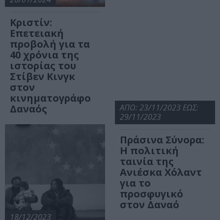
Κριστίν:
Επετειακή
προβολή για τα
40 χρόνια της
ιστορίας του
Στίβεν Κινγκ
στον
κινηματογράφο
Δαναός
ΑΠΟ: 23/11/2023 ΕΩΣ:
29/11/2023
Πράσινα Σύνορα:
Η πολιτική
ταινία της
Ανιέσκα Χόλαντ
για το
προσφυγικό
στον Δαναό
18/12/2023