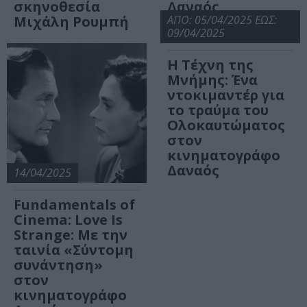
σκηνοθεσία
Δαναός
Μιχάλη Ρουμπή
ΑΠΟ: 05/04/2025 ΕΩΣ:
09/04/2025
Η Τέχνη της
Μνήμης: Ένα
ντοκιμαντέρ για
το τραύμα του
Ολοκαυτώματος
στον
κινηματογράφο
Δαναός
14/04/2025
Fundamentals of
Cinema: Love Is
Strange: Με την
ταινία «Σύντομη
συνάντηση»
στον
κινηματογράφο