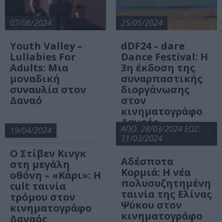
07/06/2024
25/05/2024
Youth Valley –
dDF24 – dare
Lullabies For
Dance Festival: Η
Adults: Μια
3η έκδοση της
μοναδική
συναρπαστικής
συναυλία στον
διοργάνωσης
Δαναό
στον
κινηματογράφο
Δαναός
ΑΠΟ: 28/03/2024 ΕΩΣ:
19/04/2024
31/03/2024
O Στίβεν Κινγκ
Αδέσποτα
στη μεγάλη
Κορμιά: Η νέα
οθόνη – «Κάρι»: Η
πολυσυζητημένη
cult ταινία
ταινία της Ελίνας
τρόμου στον
Ψύκου στον
κινηματογράφο
κινηματογράφο
Δαναός