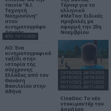
ταινία “A.I.
Τέρνερ για το
Τεχνητή
ελληνικό
Νοημοσύνη”
#MeToo: Ειδικές
στον
προβολές με
κινηματογράφο
αφορμή την 25η
Δαναός
Νοεμβρίου
ΑΠΟ: 13/11/2025
ΛΟ: Ένα
κινηματογραφικό
ταξίδι στην
ιστορία της
σύγχρονης
23/10/2025, 24/10/2025,
Ελλάδας από τον
26/10/2025, 29/10/2025,
Θανάση
01/11/2025, 02/11/2025,
Βασιλείου στην
05/11/2025, 06/11/2025
Αθήνα
CineDoc: Το νέο
ντοκιμαντέρ του
Δημήτρη