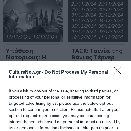
25/11/2024, 28/11/2024,
29/11/2024, 30/11/2024,
01/12/2024, 02/12/2024,
03/12/2024, 04/12/2024,
05/12/2024, 06/12/2024,
07/12/2024, 08/12/2024,
11/12/2024, 16/12/2024
10/12/2024, 11/12/2024
Υπόθεση
TACK: Ταινία της
Νοτόριους: Η
Βάνιας Τέρνερ
ταινία του
για το ελληνικό
Άλφρεντ Χίτσκοκ
#MeToo από το
CultureNow.gr -
Do Not Process My Personal
σε Αθήνα και
CineDoc στον
Information
Θεσσαλονίκη
κινηματογράφο
«Δαναός»
If you wish to opt-out of the sale, sharing to third parties, or
26/11/2024
processing of your personal or sensitive information for
targeted advertising by us, please use the below opt-out
Fundamentals of
section to confirm your selection. Please note that after your
Cinema:
opt-out request is processed you may continue seeing
“Δαμάζοντας τα
interest-based ads based on personal information utilized by
κύματα” του Λαρς
us or personal information disclosed to third parties prior to