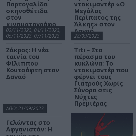
Πορτογαλίδα
ντοκιμαντέρ «Ο
σκηνοθέτιδα
Μεγάλος
στον
Περίπατος της
κινηματογράφο
Άλκης» στον
Δαναό
02/11/2023, 04/11/2023,
Δαναό
05/11/2023, 07/11/2023
28/09/2023
Ζάκρος: Η νέα
Titi – Στο
ταινία του
πέρασμα του
Φίλιππου
κυκλώνα: Το
Κουτσάφτη στον
ντοκιμαντέρ που
Δαναό
φέρνει τους
Γιατρούς Χωρίς
Σύνορα στις
Νύχτες
Πρεμιέρας
ΑΠΟ: 21/09/2023
Γελώντας στο
Αφγανιστάν: Η
ταινία της