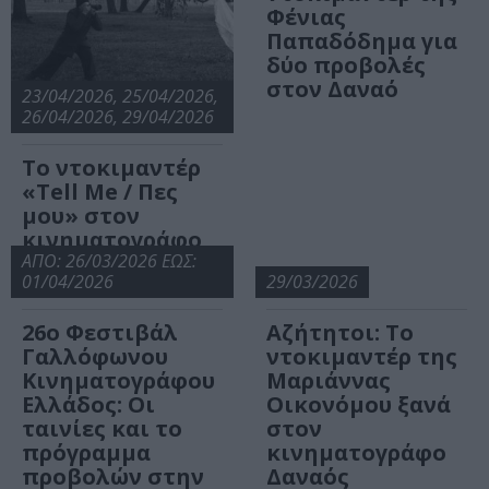
Φένιας
Παπαδόδημα για
δύο προβολές
στον Δαναό
23/04/2026, 25/04/2026,
26/04/2026, 29/04/2026
Το ντοκιμαντέρ
«Tell Me / Πες
μου» στον
κινηματογράφο
Δαναός
ΑΠΟ: 26/03/2026 ΕΩΣ:
01/04/2026
29/03/2026
26ο Φεστιβάλ
Αζήτητοι: Το
Γαλλόφωνου
ντοκιμαντέρ της
Κινηματογράφου
Μαριάννας
Ελλάδος: Οι
Οικονόμου ξανά
ταινίες και το
στον
πρόγραμμα
κινηματογράφο
προβολών στην
Δαναός