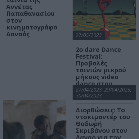
Αννέτας
Παπαθανασίου
στον
κινηματογράφο
Δαναός
27/05/2023
2ο dare Dance
Festival:
Προβολές
ταινιών μικρού
μήκους video
dance στον
Δαναό!
27/04/2023, 29/04/2023,
30/04/2023
Διορθώσεις: Το
ντοκιμαντέρ του
Θοδωρή
Σκριβάνου στον
Δαναό για την