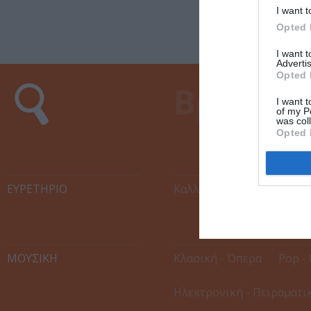
I want t
Opted 
I want 
Advertis
Opted 
I want t
of my P
was col
Opted 
ΕΥΡΕΤΉΡΙΟ
Καλλιτέχνες
Χώροι Εκ
ΜΟΥΣΙΚΗ
Κλασική - Όπερα
Pop - 
Ηλεκτρονική - Πειραματι