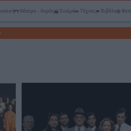
υσική
Θέατρο - Χορός
Σινεμά
Τέχνες
Βιβλίο
Φεσ
r