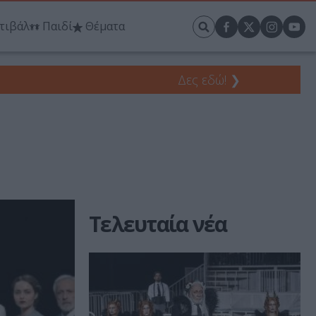
τιβάλ
Παιδί
Θέματα
Δες εδώ!
❯
Τελευταία νέα