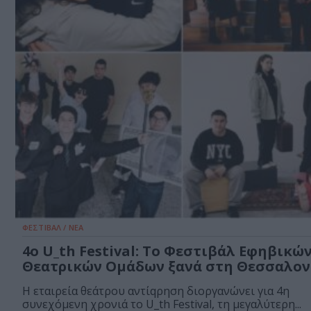
ΦΕΣΤΙΒΑΛ / ΝΕΑ
4ο U_th Festival: Το Φεστιβάλ Εφηβικώ
Θεατρικών Ομάδων ξανά στη Θεσσαλον
Η εταιρεία θεάτρου αντίqρηση διοργανώνει για 4η
συνεχόμενη χρονιά το U_th Festival, τη μεγαλύτερη...