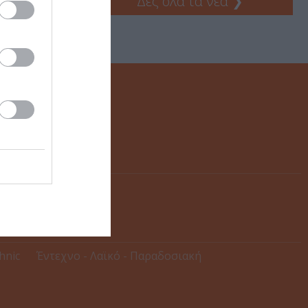
Δες όλα τα νέα
❯
thnic
Έντεχνο - Λαϊκό - Παραδοσιακή