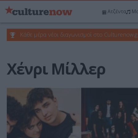
Ατζέντα
Μο
Κάθε μέρα νέοι διαγωνισμοί στο Culturenow.g
Χένρι Μίλλερ