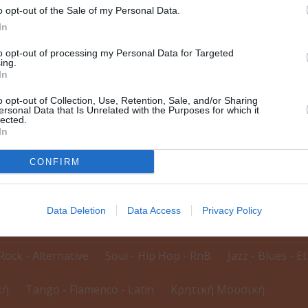
o opt-out of the Sale of my Personal Data.
In
to opt-out of processing my Personal Data for Targeted
ing.
In
o opt-out of Collection, Use, Retention, Sale, and/or Sharing
ersonal Data that Is Unrelated with the Purposes for which it
lected.
In
CONFIRM
δηλώσεων
Data Deletion
Data Access
Privacy Policy
Rock - Alternative
Soul - Hip Hop - RnB
Jazz - Blues - E
κή
Tango - Flamenco - Latin
Κρητική Μουσική