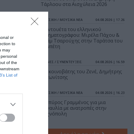
Τάρλοου στα Αισχύλεια 2026
ΜΟΥΣΙΚΗ / ΜΟΥΣΙΚΑ ΝΕΑ
04.08.2026 | 17.26
Τα ντουέτα του ελληνικού
κινηματογράφου: Μιρέλα Πάχου &
sonal or
Αδάμ Τσαρούχης στην Ταράτσα του
ection to
Λαμπέτη
ou may
 personal
ΤΕΧΝΕΣ / ΣΥΝΕΝΤΕΥΞΕΙΣ
04.08.2026 | 16.59
out of the
 downstream
Ο σκοινοβάτης του Ζενέ, Δημήτρης
B’s List of
Αντωνίτσης
ΜΟΥΣΙΚΗ / ΜΟΥΣΙΚΑ ΝΕΑ
04.08.2026 | 16.23
Ο Σπύρος Γραμμένος για μια
συναυλία με ανατροπές στην
Τεχνόπολη