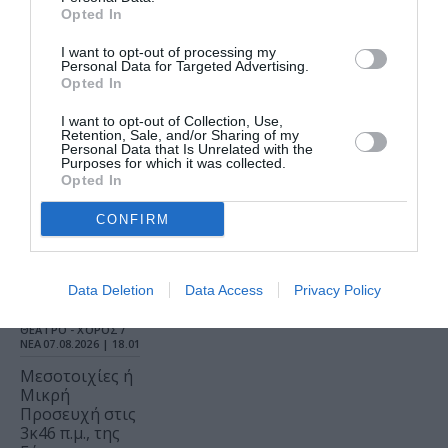
σκηνοθεσία
Opted In
Αστέριου
Πελτέκη
I want to opt-out of processing my
Personal Data for Targeted Advertising.
στο Θέατρο
Opted In
Ολύμπια
I want to opt-out of Collection, Use,
Retention, Sale, and/or Sharing of my
ΜΟΥΣΙΚΗ / ΜΟΥΣΙΚΑ
Personal Data that Is Unrelated with the
ΝΕΑ
07.08.2026 | 19.04
Purposes for which it was collected.
Opted In
Mania The
Abba Tribute:
CONFIRM
Μια μοναδική
συναυλία στο
Christmas
Theater
Data Deletion
Data Access
Privacy Policy
ΘΕΑΤΡΟ - ΧΟΡΟΣ /
ΝΕΑ
07.08.2026 | 18.01
Μεσοτοιχίες ή
Μικρή
Προσευχή στις
3κ46 π.μ., της