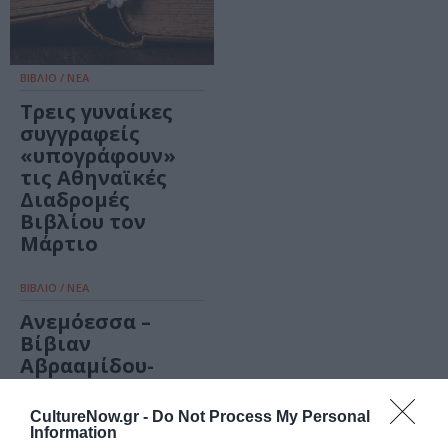
ΒΙΒΛΙΟ / ΝΕΑ
Τρεις γυναίκες
συγγραφείς
«υπογράφουν»
τις Αθηναϊκές
Διαδρομές
Βιβλίου τον
Μάρτιο
ΒΙΒΛΙΟ / ΝΕΑ
Ανεμόεσσα –
Βίβιαν
Αβρααμίδου-
Πλούμπη
CultureNow.gr -
Do Not Process My Personal
Information