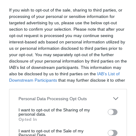
If you wish to opt-out of the sale, sharing to third parties, or
processing of your personal or sensitive information for
targeted advertising by us, please use the below opt-out
Τελευταία
section to confirm your selection. Please note that after your
νέα
opt-out request is processed you may continue seeing
interest-based ads based on personal information utilized by
us or personal information disclosed to third parties prior to
your opt-out. You may separately opt-out of the further
disclosure of your personal information by third parties on the
IAB’s list of downstream participants. This information may
also be disclosed by us to third parties on the
IAB’s List of
ΘΕΑΤΡΟ - ΧΟΡΟΣ /
Downstream Participants
that may further disclose it to other
ΝΕΑ
07.08.2026 | 20.02
third parties.
Αυτή η
Personal Data Processing Opt Outs
νύχτα
μένει, του
I want to opt-out of the Sharing of my
personal data.
Θάνου
Opted In
Αλεξανδρή
σε
I want to opt-out of the Sale of my
Personal Data.