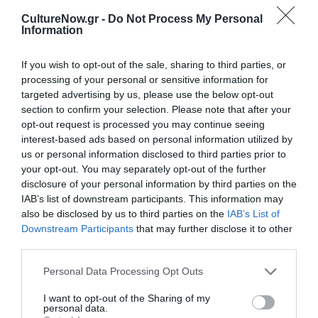
CultureNow.gr -
Do Not Process My Personal
Information
If you wish to opt-out of the sale, sharing to third parties, or
processing of your personal or sensitive information for
ΦΕΣΤΙΒΑΛ / ΝΕΑ
ΘΕΑΤΡΟ - ΧΟΡΟΣ / ΝΕΑ
targeted advertising by us, please use the below opt-out
section to confirm your selection. Please note that after your
Berlinale 2025:
Θρυλικότητες,
opt-out request is processed you may continue seeing
Παγκόσμια
του Ιώκο Ιωάννη
interest-based ads based on personal information utilized by
πρεμιέρα για την
Κοτίδη: Μια in
us or personal information disclosed to third parties prior to
ταινία «Οι Άγριες
situ υβριδική
your opt-out. You may separately opt-out of the further
Μέρες μας» του
παράσταση στο
disclosure of your personal information by third parties on the
Βασίλη Κεκάτου
Cinobo Όπερα
IAB’s list of downstream participants. This information may
also be disclosed by us to third parties on the
IAB’s List of
ΘΕΜΑΤΑ / ΝΕΑ
ΣΙΝΕΜΑ / ΝΕΑ
Downstream Participants
that may further disclose it to other
Workflow:
Big Shorts: Η
third parties.
Δωρεάν
φιλμογραφία του
Personal Data Processing Opt Outs
masterclasses
Βασίλη Κεκάτου
από το Film
στο Cinobo
I want to opt-out of the Sharing of my
Factory στην
personal data.