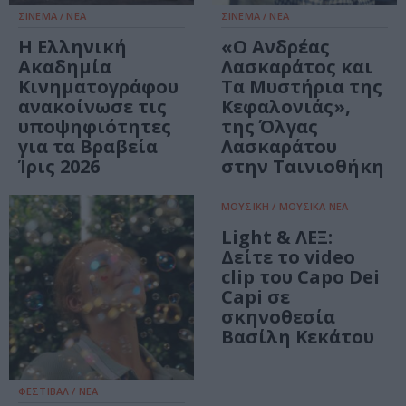
ΣΙΝΕΜΑ / ΝΕΑ
ΣΙΝΕΜΑ / ΝΕΑ
Η Ελληνική
«Ο Ανδρέας
Ακαδημία
Λασκαράτος και
Κινηματογράφου
Τα Μυστήρια της
ανακοίνωσε τις
Κεφαλονιάς»,
υποψηφιότητες
της Όλγας
για τα Βραβεία
Λασκαράτου
Ίρις 2026
στην Ταινιοθήκη
ΜΟΥΣΙΚΗ / ΜΟΥΣΙΚΑ ΝΕΑ
Light & ΛΕΞ:
Δείτε το video
clip του Capo Dei
Capi σε
σκηνοθεσία
Βασίλη Κεκάτου
ΦΕΣΤΙΒΑΛ / ΝΕΑ