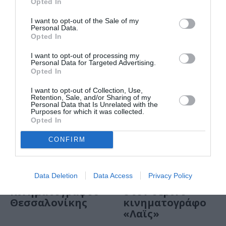
Opted In
Ανωτάτη Σχολή
Καλών Τεχνών
I want to opt-out of the Sale of my
Personal Data.
Opted In
I want to opt-out of processing my
Personal Data for Targeted Advertising.
Opted In
I want to opt-out of Collection, Use,
Retention, Sale, and/or Sharing of my
Personal Data that Is Unrelated with the
Purposes for which it was collected.
Opted In
CONFIRM
ΘΕΜΑΤΑ / ΝΕΑ
ΣΙΝΕΜΑ / ΝΕΑ
Onassis Cinema
Ελλάδα – Γαλλία:
Award στο 62ο
Κινηματογραφικές
Data Deletion
Data Access
Privacy Policy
Φεστιβάλ
συναντήσεις
Κινηματογράφου
στον θερινό
Θεσσαλονίκης
κινηματογράφο
«Λαϊς»