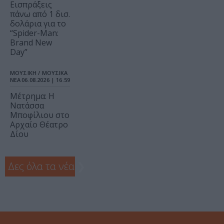
Εισπράξεις
πάνω από 1 δισ.
δολάρια για το
“Spider-Man:
Brand New
Day”
ΜΟΥΣΙΚΗ / ΜΟΥΣΙΚΑ
ΝΕΑ
06.08.2026 | 16.59
Μέτρημα: Η
Νατάσσα
Μποφίλιου στο
Αρχαίο Θέατρο
Δίου
Δες όλα τα νέα
❯