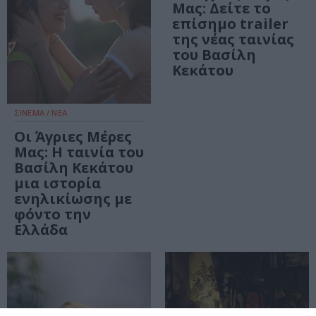
Μας: Δείτε το
επίσημο trailer
της νέας ταινίας
του Βασίλη
Κεκάτου
ΣΙΝΕΜΑ / ΝΕΑ
Οι Άγριες Μέρες
Μας: Η ταινία του
Βασίλη Κεκάτου
μια ιστορία
ενηλικίωσης με
φόντο την
Ελλάδα