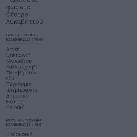
φως στο
Θέατρο
Λυκαβηττού
ΘΕΑΤΡΟ - ΧΟΡΟΣ /
ΝΕΑ
06.08.2026 | 19.04
Artist
Unknown*
[Αγνώστου
Καλλιτέχνη*]
*Η Ήβη ήταν
εδώ:
Παγκόσμια
πρεμιέρα στο
Δημοτικό
Θέατρο
Πειραιά
ΜΟΥΣΙΚΗ / ΜΟΥΣΙΚΑ
ΝΕΑ
06.08.2026 | 18.01
Η Μουσική