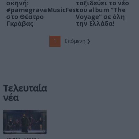
σκηνή:
ταξιδεύει το νέο
#pamegravaMusicFest
του album “The
στο Θέατρο
Voyage” σε όλη
Γκράβας
την Ελλάδα!
1
Επόμενη ❯
Τελευταία
νέα