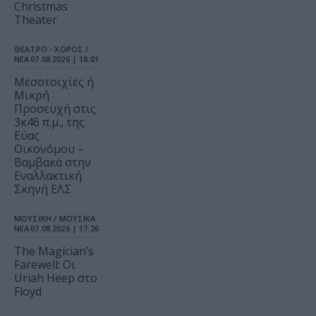
Christmas
Theater
ΘΕΑΤΡΟ - ΧΟΡΟΣ /
ΝΕΑ
07.08.2026 | 18.01
Μεσοτοιχίες ή
Μικρή
Προσευχή στις
3κ46 π.μ., της
Εύας
Οικονόμου –
Βαμβακά στην
Εναλλακτική
Σκηνή ΕΛΣ
ΜΟΥΣΙΚΗ / ΜΟΥΣΙΚΑ
ΝΕΑ
07.08.2026 | 17.26
The Magician’s
Farewell: Οι
Uriah Heep στο
Floyd