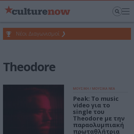
Νέοι Διαγωνισμοί
❯
Theodore
ΜΟΥΣΙΚΗ / ΜΟΥΣΙΚΑ ΝΕΑ
Peak: Το music
video για το
single του
Theodore με την
παραολυμπιακή
πρωταθλήτρια