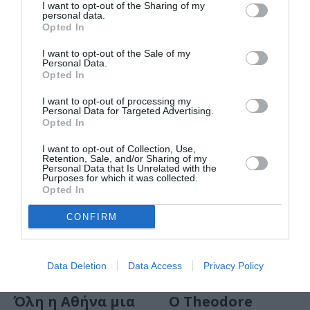
I want to opt-out of the Sharing of my
ΜΟΥΣΙΚΗ / ΜΟΥΣΙΚΑ ΝΕΑ
ΜΟΥΣΙΚΗ / ΜΟΥΣΙΚΑ ΝΕΑ
personal data.
The Voyage: Ο
The Voyage: Ο
Opted In
Theodore
Theodore
I want to opt-out of the Sale of my
ζωντανά στο
ζωντανά στο
Personal Data.
Oddity Club
Εθνικό
Opted In
Αστεροσκοπείο
I want to opt-out of processing my
Αθηνών
Personal Data for Targeted Advertising.
Opted In
I want to opt-out of Collection, Use,
Retention, Sale, and/or Sharing of my
Personal Data that Is Unrelated with the
Purposes for which it was collected.
Opted In
CONFIRM
Data Deletion
Data Access
Privacy Policy
ΦΕΣΤΙΒΑΛ / ΝΕΑ
ΜΟΥΣΙΚΗ / ΜΟΥΣΙΚΑ ΝΕΑ
Όλη η Αθήνα μια
Ο Theodore