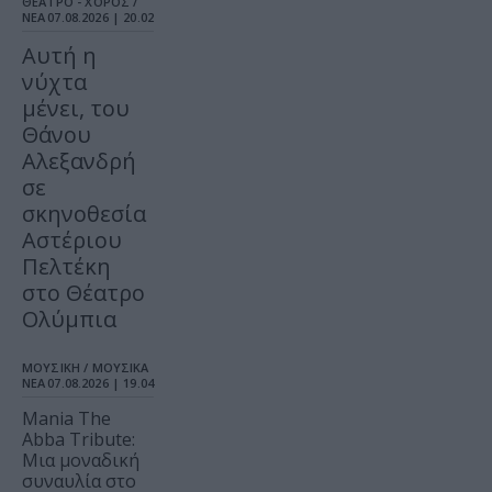
ΘΕΑΤΡΟ - ΧΟΡΟΣ /
ΝΕΑ
07.08.2026 | 20.02
Αυτή η
νύχτα
μένει, του
Θάνου
Αλεξανδρή
σε
σκηνοθεσία
Αστέριου
Πελτέκη
στο Θέατρο
Ολύμπια
ΜΟΥΣΙΚΗ / ΜΟΥΣΙΚΑ
ΝΕΑ
07.08.2026 | 19.04
Mania The
Abba Tribute:
Μια μοναδική
συναυλία στο