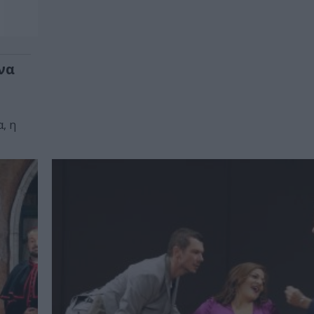
να
, η