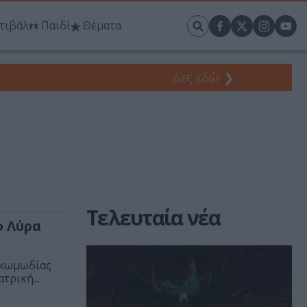
τιβάλ
Παιδί
Θέματα
Δες εδώ!
❯
Τελευταία νέα
ο Λύρα
 κωμωδίας
τρική...