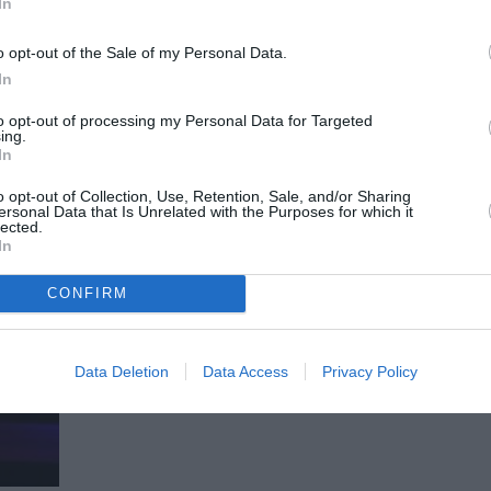
In
Πουλιά στον αέρα, σε σκηνοθεσία
Μαστοράκη στο Θέατρο Αλίκη
o opt-out of the Sale of my Personal Data.
Τα Αθηναϊκά θέατρα παρουσιάζουν την «ανήθι
In
«Πουλιά στον αέρα» του μετρ της γαλλικής...
to opt-out of processing my Personal Data for Targeted
ing.
In
o opt-out of Collection, Use, Retention, Sale, and/or Sharing
ersonal Data that Is Unrelated with the Purposes for which it
lected.
In
CONFIRM
Data Deletion
Data Access
Privacy Policy