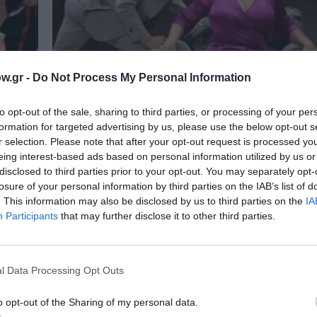
w.gr -
Do Not Process My Personal Information
to opt-out of the sale, sharing to third parties, or processing of your per
formation for targeted advertising by us, please use the below opt-out s
r selection. Please note that after your opt-out request is processed y
eing interest-based ads based on personal information utilized by us or
disclosed to third parties prior to your opt-out. You may separately opt-
losure of your personal information by third parties on the IAB’s list of
ΘΕΑΤΡΟ - ΧΟΡΟΣ / ΚΡΙΤΙΚΕΣ - REVIEWS
. This information may also be disclosed by us to third parties on the
IA
τρο
«Πουλιά στον αέρα»: Η γοητεία τη
Participants
that may further disclose it to other third parties.
απιστίας
Τα «Πουλιά στον αέρα» στο Θέατρο Αλίκη είναι
ευχάριστη, ευρηματική, ευφυής κωμωδία, με...
l Data Processing Opt Outs
ΘΕΑΤΡΟ - ΧΟΡΟΣ / ΝΕΑ
o opt-out of the Sharing of my personal data.