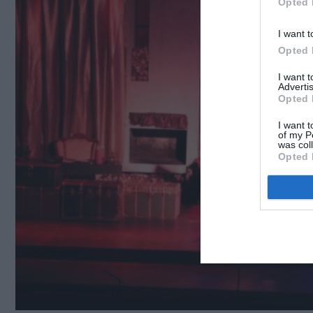
Opted 
I want t
Opted 
I want 
Advertis
Opted 
I want t
of my P
was col
Opted 