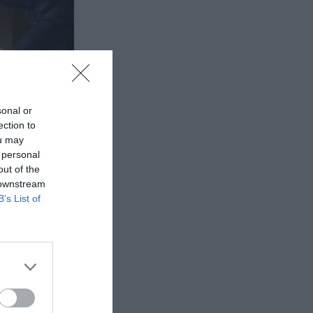
sonal or
ection to
ou may
 personal
out of the
 downstream
B’s List of
ς
 μία