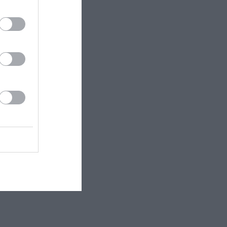
 Νίκου
κη» κωμωδία