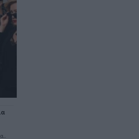
ια
...