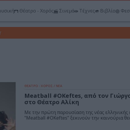
υσική
Θέατρο - Χορός
Σινεμά
Τέχνες
Βιβλίο
Φεσ
r
ΘΕΑΤΡΟ - ΧΟΡΟΣ / ΝΕΑ
Meatball #OKeftes, από τον Γιώργ
στο Θέατρο Αλίκη
Με την πρώτη παρουσίαση της νέας ελληνικής
"Meatball #OKeftes" ξεκινούν την καινούρια θεα