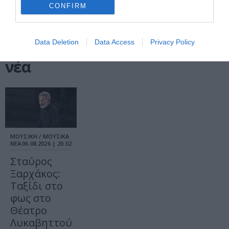
CONFIRM
Data Deletion
Data Access
Privacy Policy
Τελευταία
νέα
ΜΟΥΣΙΚΗ / ΜΟΥΣΙΚΑ
ΝΕΑ
06.08.2026 | 20.02
Σταύρος
Ξαρχάκος:
Ταξίδι στο
φως στο
Θέατρο
Λυκαβηττού