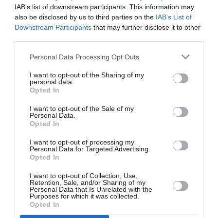
IAB’s list of downstream participants. This information may
Αιώνες μακριά
also be disclosed by us to third parties on the
IAB’s List of
από την Αλάσκα
Downstream Participants
that may further disclose it to other
στο Θέατρο Άλφα
third parties.
Ιδέα
Personal Data Processing Opt Outs
I want to opt-out of the Sharing of my
personal data.
Opted In
ΘΕΑΤΡΟ - ΧΟΡΟΣ / ΝΕΑ
I want to opt-out of the Sale of my
Οι κάτω απ’ τα’
Personal Data.
αστέρια
Opted In
ζωντανεύουν την
ιστορία τους στο
I want to opt-out of processing my
Personal Data for Targeted Advertising.
Θέατρο Άλφα
Opted In
Ιδέα
I want to opt-out of Collection, Use,
Retention, Sale, and/or Sharing of my
Personal Data that Is Unrelated with the
1
Επόμενη ❯
Purposes for which it was collected.
Opted In