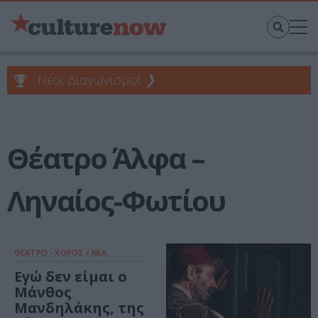
Νέοι Διαγωνισμοί
❯
Θέατρο Άλφα –
Ληναίος-Φωτίου
ΘΕΑΤΡΟ - ΧΟΡΟΣ / ΝΕΑ
Εγώ δεν είμαι ο
Μάνθος
Μανδηλάκης, της