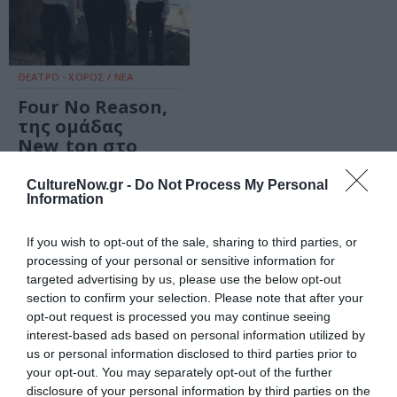
ΘΕΑΤΡΟ - ΧΟΡΟΣ / ΝΕΑ
Four No Reason,
της ομάδας
New_ton στο
Θέατρο Άλφα
Ιδέα
CultureNow.gr -
Do Not Process My Personal
Information
ΘΕΑΤΡΟ - ΧΟΡΟΣ / ΝΕΑ
ΘΕΑΤΡΟ - ΧΟΡΟΣ / ΝΕΑ
If you wish to opt-out of the sale, sharing to third parties, or
Δον Κιχώτης, του
Ο καιρός των
processing of your personal or sensitive information for
Μιχαήλ
χρυσανθέμων,
targeted advertising by us, please use the below opt-out
Θερβάντες στο
του Μάνου
section to confirm your selection. Please note that after your
θέατρο Άλφα –
Ελευθερίου στο
opt-out request is processed you may continue seeing
Ιδέα
Θέατρο Άλφα
interest-based ads based on personal information utilized by
Ιδέα
us or personal information disclosed to third parties prior to
your opt-out. You may separately opt-out of the further
disclosure of your personal information by third parties on the
ΘΕΑΤΡΟ - ΧΟΡΟΣ / ΠΡΕΜΙΕΡΕΣ