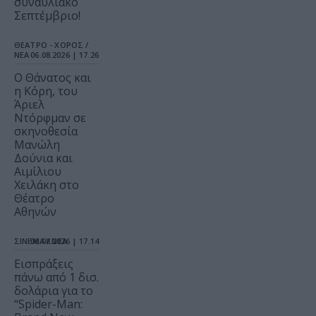
συναυλιακό
Σεπτέμβριο!
ΘΕΑΤΡΟ - ΧΟΡΟΣ /
ΝΕΑ
06.08.2026 | 17.26
Ο Θάνατος και
η Κόρη, του
Άριελ
Ντόρφμαν σε
σκηνοθεσία
Μανώλη
Δούνια και
Αιμίλιου
Χειλάκη στο
Θέατρο
Αθηνών
ΣΙΝΕΜΑ / ΝΕΑ
06.08.2026 | 17.14
Εισπράξεις
πάνω από 1 δισ.
δολάρια για το
“Spider-Man: