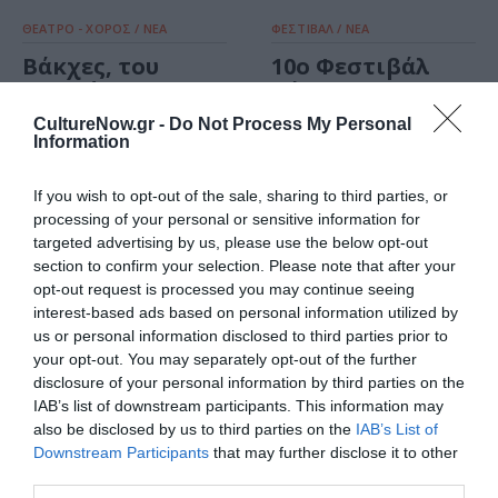
ΘΕΑΤΡΟ - ΧΟΡΟΣ / ΝΕΑ
ΦΕΣΤΙΒΑΛ / ΝΕΑ
Βάκχες, του
10ο Φεστιβάλ
Ευριπίδη σε
Δάσους:
σκηνοθεσία
Πρόγραμμα
CultureNow.gr -
Do Not Process My Personal
Θάνου
Αυγούστου –
Information
Παπακωνσταντίνου
Σεπτεμβρίου
στο 10ο
2024
If you wish to opt-out of the sale, sharing to third parties, or
Φεστιβάλ
processing of your personal or sensitive information for
Δάσους
targeted advertising by us, please use the below opt-out
section to confirm your selection. Please note that after your
ΘΕΑΤΡΟ - ΧΟΡΟΣ /
opt-out request is processed you may continue seeing
ΣΥΝΕΝΤΕΥΞΕΙΣ
interest-based ads based on personal information utilized by
Θέμης Πάνου: Η
us or personal information disclosed to third parties prior to
your opt-out. You may separately opt-out of the further
εκφώνηση
disclosure of your personal information by third parties on the
πρέπει να
IAB’s list of downstream participants. This information may
διαρρήξει την
also be disclosed by us to third parties on the
IAB’s List of
αντιληπτικότητα
Downstream Participants
that may further disclose it to other
της στιγμής
third parties.