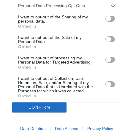
ΦΕΣΤΙΒΑΛ / ΝΕΑ
Personal Data Processing Opt Outs
Φεστιβάλ
I want to opt-out of the Sharing of my
Αισχύλεια 2024:
personal data.
Το πρόγραμμα
Opted In
της φετινής
I want to opt-out of the Sale of my
διοργάνωσης
Personal Data.
Opted In
ΦΕΣΤΙΒΑΛ / ΝΕΑ
I want to opt-out of processing my
Φεστιβάλ
Personal Data for Targeted Advertising.
Opted In
Αθηνών
Επιδαύρου 2024:
I want to opt-out of Collection, Use,
Το αναλυτικό
Retention, Sale, and/or Sharing of my
Personal Data that Is Unrelated with the
πρόγραμμα για
Purposes for which it was collected.
το Αργολικό
Opted In
θέατρο
CONFIRM
ΘΕΑΤΡΟ - ΧΟΡΟΣ / ΝΕΑ
ΦΑΕ 2024: Βάκχες,
Data Deletion
Data Access
Privacy Policy
του Ευριπίδη σε