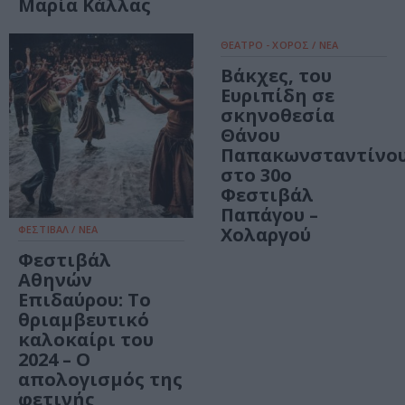
Μαρία Κάλλας
ΘΕΑΤΡΟ - ΧΟΡΟΣ / ΝΕΑ
Βάκχες, του
Ευριπίδη σε
σκηνοθεσία
Θάνου
Παπακωνσταντίνο
στο 30ο
Φεστιβάλ
Παπάγου –
ΦΕΣΤΙΒΑΛ / ΝΕΑ
Χολαργού
Φεστιβάλ
Αθηνών
Επιδαύρου: Το
θριαμβευτικό
καλοκαίρι του
2024 – Ο
απολογισμός της
φετινής