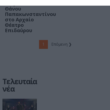
σκηνοθεσία
Θάνου
Παπακωνσταντίνου
στο Αρχαίο
Θέατρο
Επιδαύρου
1
Επόμενη ❯
Τελευταία
νέα