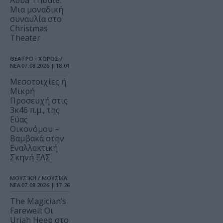
Abba Tribute:
Μια μοναδική
συναυλία στο
Christmas
Theater
ΘΕΑΤΡΟ - ΧΟΡΟΣ /
ΝΕΑ
07.08.2026 | 18.01
Μεσοτοιχίες ή
Μικρή
Προσευχή στις
3κ46 π.μ., της
Εύας
Οικονόμου –
Βαμβακά στην
Εναλλακτική
Σκηνή ΕΛΣ
ΜΟΥΣΙΚΗ / ΜΟΥΣΙΚΑ
ΝΕΑ
07.08.2026 | 17.26
The Magician’s
Farewell: Οι
Uriah Heep στο