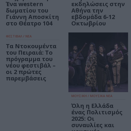
Ένα western
εκδηλώσεις στην
δωματίου του
Αθήνα την
Γιάννη Αποσκίτη
εβδομάδα 6-12
στο Θέατρο 104
Οκτωβρίου
ΦΕΣΤΙΒΑΛ / ΝΕΑ
Τα Ντοκουμέντα
του Πειραιά: Το
πρόγραμμα του
νέου φεστιβάλ –
οι 2 πρώτες
παρεμβάσεις
ΜΟΥΣΙΚΗ / ΜΟΥΣΙΚΑ ΝΕΑ
Όλη η Ελλάδα
ένας Πολιτισμός
2025: Οι
συναυλίες και