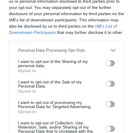
us or personal information disclosed to third parties prior to
medea loading,
Έλλη
your opt-out. You may separately opt-out of the further
της Ρόζας
Παπακωνσταντίνου
disclosure of your personal information by third parties on the
Προδρόμου στο
Η Ελληνίδα που
IAB’s list of downstream participants. This information may
ΠΛΥΦΑ
σκηνοθετεί
also be disclosed by us to third parties on the
IAB’s List of
φέτος στο
Downstream Participants
that may further disclose it to other
Φεστιβάλ της
third parties.
Αβινιόν και στο
Βασιλικό Θέατρο
Personal Data Processing Opt Outs
της Σουηδίας
I want to opt-out of the Sharing of my
personal data.
ΘΕΑΤΡΟ - ΧΟΡΟΣ / ΝΕΑ
ΣΙΝΕΜΑ / ΝΕΑ
Opted In
La Strada, από
Γυναίκες που
I want to opt-out of the Sale of my
τους FlyTheatre
περάσατε από
Personal Data.
στην
δω, του Σταύρου
Opted In
Πειραματική
Τσιώλη
I want to opt-out of processing my
Σκηνή του
Personal Data for Targeted Advertising.
Εθνικού
Opted In
I want to opt-out of Collection, Use,
Retention, Sale, and/or Sharing of my
1
Επόμενη ❯
Personal Data that Is Unrelated with the