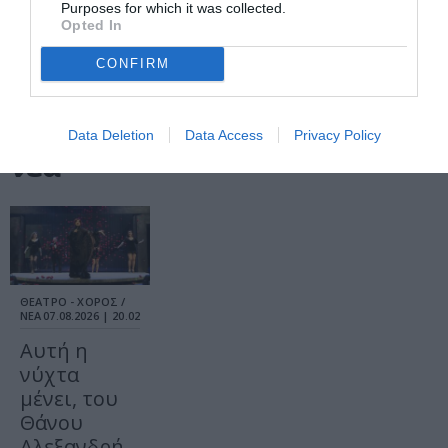
Purposes for which it was collected.
Opted In
CONFIRM
Τελευταία
Data Deletion
Data Access
Privacy Policy
νέα
ΘΕΑΤΡΟ - ΧΟΡΟΣ /
ΝΕΑ
07.08.2026 | 20.02
Αυτή η
νύχτα
μένει, του
Θάνου
Αλεξανδρή