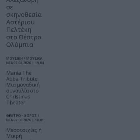
σε
σκηνοθεσία
Αστέριου
Πελτέκη
στο Θέατρο
Ολύμπια
ΜΟΥΣΙΚΗ / ΜΟΥΣΙΚΑ
ΝΕΑ
07.08.2026 | 19.04
Mania The
Abba Tribute:
Μια μοναδική
συναυλία στο
Christmas
Theater
ΘΕΑΤΡΟ - ΧΟΡΟΣ /
ΝΕΑ
07.08.2026 | 18.01
Μεσοτοιχίες ή
Μικρή