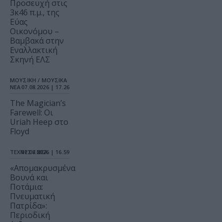
Προσευχή στις
3κ46 π.μ., της
Εύας
Οικονόμου –
Βαμβακά στην
Εναλλακτική
Σκηνή ΕΛΣ
ΜΟΥΣΙΚΗ / ΜΟΥΣΙΚΑ
ΝΕΑ
07.08.2026 | 17.26
The Magician’s
Farewell: Οι
Uriah Heep στο
Floyd
ΤΕΧΝΕΣ / ΝΕΑ
07.08.2026 | 16.59
«Απομακρυσμένα
Βουνά και
Ποτάμια:
Πνευματική
Πατρίδα»:
Περιοδική