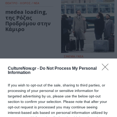
ΘΕΑΤΡΟ - ΧΟΡΟΣ / ΝΕΑ
medea loading,
της Ρόζας
Προδρόμου στην
Κάμιρο
ΣΙΝΕΜΑ / ΝΕΑ
Σταύρος
CultureNow.gr -
Do Not Process My Personal
Τσιώλης: Το
Information
αφιέρωμα «Μία
τόσο κοντινή
If you wish to opt-out of the sale, sharing to third parties, or
παρουσία» στην
processing of your personal or sensitive information for
Ταινιοθήκη της
targeted advertising by us, please use the below opt-out
Ελλάδος
section to confirm your selection. Please note that after your
opt-out request is processed you may continue seeing
ΘΕΑΤΡΟ - ΧΟΡΟΣ / ΝΕΑ
ΘΕΑΤΡΟ - ΧΟΡΟΣ / ΝΕΑ
interest-based ads based on personal information utilized by