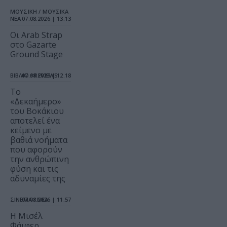
ΜΟΥΣΙΚΗ / ΜΟΥΣΙΚΑ
ΝΕΑ
07.08.2026 | 13.13
Οι Arab Strap
στο Gazarte
Ground Stage
ΒΙΒΛΙΟ / REVIEWS
07.08.2026 | 12.18
Το
«Δεκαήμερο»
του Βοκάκιου
αποτελεί ένα
κείμενο με
βαθιά νοήματα
που αφορούν
την ανθρώπινη
φύση και τις
αδυναμίες της
ΣΙΝΕΜΑ / ΝΕΑ
07.08.2026 | 11.57
Η Μισέλ
Φάιφερ