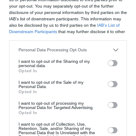
Θεσσαλονίκης
Νταλάρας στο
your opt-out. You may separately opt-out of the further
Μέγαρο
disclosure of your personal information by third parties on the
Μουσικής
IAB’s list of downstream participants. This information may
Αθηνών
also be disclosed by us to third parties on the
IAB’s List of
Downstream Participants
that may further disclose it to other
third parties.
Personal Data Processing Opt Outs
I want to opt-out of the Sharing of my
personal data.
Opted In
I want to opt-out of the Sale of my
Personal Data.
Opted In
ΜΟΥΣΙΚΗ / ΜΟΥΣΙΚΑ ΝΕΑ
ΜΟΥΣΙΚΗ / ΜΟΥΣΙΚΑ ΝΕΑ
I want to opt-out of processing my
Personal Data for Targeted Advertising.
Η «Ορχήστρα
Μάρτιος 2025
Opted In
των Τρικάλων»
στον χώρο
συναντά την
έκφρασης Zp87
I want to opt-out of Collection, Use,
Retention, Sale, and/or Sharing of my
Κορίνα
Personal Data that Is Unrelated with the