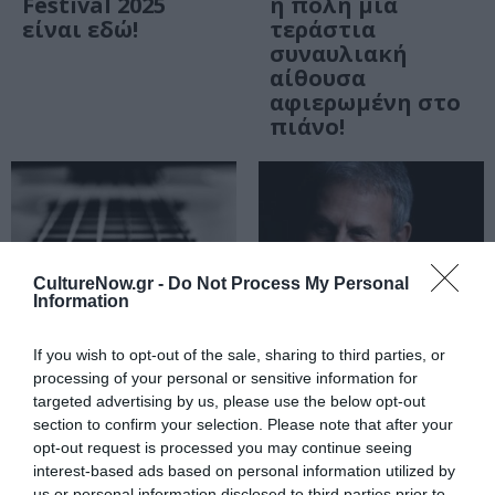
Festival 2025
η πόλη μια
είναι εδώ!
τεράστια
συναυλιακή
αίθουσα
αφιερωμένη στο
πιάνο!
CultureNow.gr -
Do Not Process My Personal
Information
If you wish to opt-out of the sale, sharing to third parties, or
processing of your personal or sensitive information for
targeted advertising by us, please use the below opt-out
ΦΕΣΤΙΒΑΛ / ΝΕΑ
ΜΟΥΣΙΚΗ / ΜΟΥΣΙΚΑ ΝΕΑ
section to confirm your selection. Please note that after your
4ο Φεστιβάλ
Στους δρόμους
opt-out request is processed you may continue seeing
Λαϊκής Κιθάρας
του Ρεμπέτικου:
interest-based ads based on personal information utilized by
στο Λιμάνι
Ο Γιώργος
us or personal information disclosed to third parties prior to