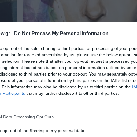
w.gr -
Do Not Process My Personal Information
to opt-out of the sale, sharing to third parties, or processing of your per
formation for targeted advertising by us, please use the below opt-out s
r selection. Please note that after your opt-out request is processed y
eing interest-based ads based on personal information utilized by us or
disclosed to third parties prior to your opt-out. You may separately opt-
ΣΤΗΛΕΣ / ΑΤΑΚΤΑ
losure of your personal information by third parties on the IAB’s list of
Γιατί η Jessica Jones είναι η χειρ
. This information may also be disclosed by us to third parties on the
IA
ανάσα στη μυθολογία των υπερηρ
Participants
that may further disclose it to other third parties.
 να
Σε μια εποχή που η «βαριά βιομηχανία» του
.
κινηματογράφου φαίνεται να στερεύει από μυθολ
l Data Processing Opt Outs
ΠΑΙΔΙ / ΝΕΑ
o opt-out of the Sharing of my personal data.
Ο προϊστορικός ζωγράφος – Πάνος