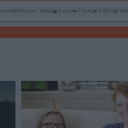
υσική
Θέατρο - Χορός
Σινεμά
Τέχνες
Βιβλίο
Φεσ
r