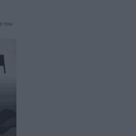
ίο του