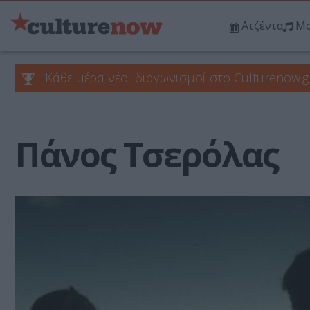
Ατζέντα
Μο
Κάθε μέρα νέοι διαγωνισμοί στο Culturenow.g
Πάνος Τσερόλας