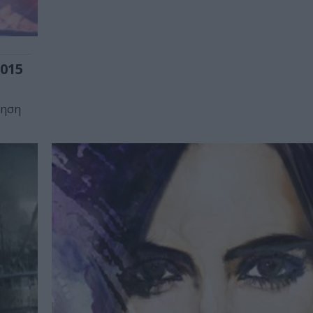
015
τηση