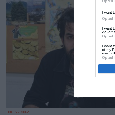
Opted 
I want t
Opted 
I want 
Advertis
Opted 
I want t
of my P
was col
Opted 
ΒΙΒΛΙΟ / VIDEO