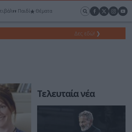
τιβάλ
Παιδί
Θέματα
Δες εδώ!
❯
Τελευταία νέα