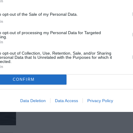
In
Τσερόλας
Από τις εκδόσεις Κέδρος κυκλοφορεί το παιδικ
o opt-out of the Sale of my Personal Data.
προϊστορικός ζωγράφος (και ένα τερατάκι)...
In
to opt-out of processing my Personal Data for Targeted
ing.
In
o opt-out of Collection, Use, Retention, Sale, and/or Sharing
ersonal Data that Is Unrelated with the Purposes for which it
lected.
In
CONFIRM
Data Deletion
Data Access
Privacy Policy