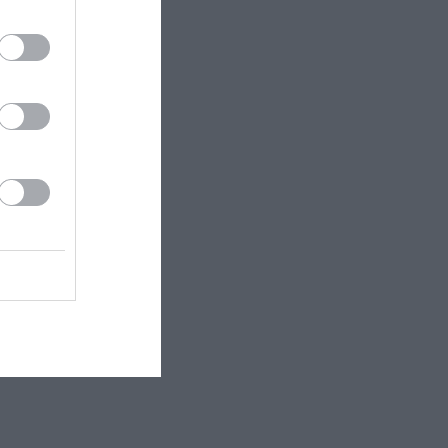
ό βιβλίο Ο