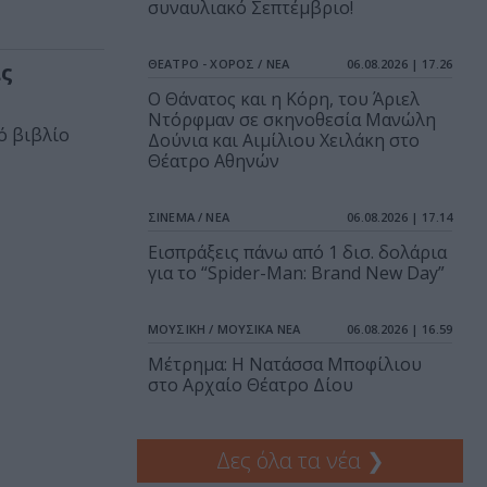
συναυλιακό Σεπτέμβριο!
ΘΕΑΤΡΟ - ΧΟΡΟΣ / ΝΕΑ
06.08.2026 | 17.26
ας
Ο Θάνατος και η Κόρη, του Άριελ
Ντόρφμαν σε σκηνοθεσία Μανώλη
ό βιβλίο
Δούνια και Αιμίλιου Χειλάκη στο
Θέατρο Αθηνών
ΣΙΝΕΜΑ / ΝΕΑ
06.08.2026 | 17.14
Εισπράξεις πάνω από 1 δισ. δολάρια
για το “Spider-Man: Brand New Day”
ΜΟΥΣΙΚΗ / ΜΟΥΣΙΚΑ ΝΕΑ
06.08.2026 | 16.59
Μέτρημα: Η Νατάσσα Μποφίλιου
στο Αρχαίο Θέατρο Δίου
Δες όλα τα νέα
❯