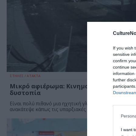
CultureNo
If you wish 
sensitive in
confirm you
continue se
information 
ΣΤΗΛΕΣ / ΑΤΑΚΤΑ
further disc
Μικρό αφιέρωμα: Κινηματογραφική
participants
δυστοπία
Downstream 
Είναι πολύ πιθανό μια ηχητική γλωσσική παρεξήγηση
ανακάτεψε κάπως τις υπαρξιακές προτεραιότητες του..
Persona
I want t