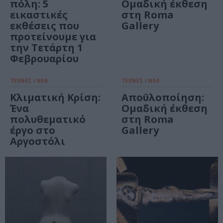
πόλη: 5
Ομαδική έκθεση
εικαστικές
στη Roma
εκθέσεις που
Gallery
προτείνουμε για
την Τετάρτη 1
Φεβρουαρίου
ΤΕΧΝΕΣ / ΝΕΑ
ΤΕΧΝΕΣ / ΝΕΑ
Κλιματική Κρίση:
Αποϋλοποίηση:
Ένα
Ομαδική έκθεση
πολυθεματικό
στη Roma
έργο στο
Gallery
Αργοστόλι