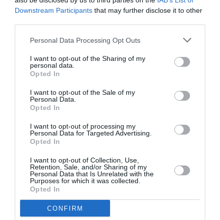
also be disclosed by us to third parties on the
IAB’s List of
Downstream Participants
that may further disclose it to other
third parties.
Τελευταία
νέα
Personal Data Processing Opt Outs
I want to opt-out of the Sharing of my
personal data.
Opted In
I want to opt-out of the Sale of my
Personal Data.
Opted In
ΘΕΑΤΡΟ - ΧΟΡΟΣ /
ΝΕΑ
07.08.2026 | 20.02
I want to opt-out of processing my
Αυτή η
Personal Data for Targeted Advertising.
Opted In
νύχτα
μένει, του
I want to opt-out of Collection, Use,
Θάνου
Retention, Sale, and/or Sharing of my
Personal Data that Is Unrelated with the
Αλεξανδρή
Purposes for which it was collected.
Opted In
σε
σκηνοθεσία
CONFIRM
Αστέριου