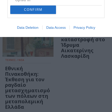
ΘΕΜΑΤΑ / ΝΕΑ
CONFIRM
ὦ γῆ: Αφιέρωμα
στα 100 χρόνια
από τη
Data Deletion
Data Access
Privacy Policy
Μικρασιατική
καταστροφή στο
Ίδρυμα
Αικατερίνης
Λασκαρίδη
ΤΕΧΝΕΣ / ΝΕΑ
Εθνική
Πινακοθήκη:
Έκθεση για τον
ραγδαίο
μετασχηματισμό
των πόλεων στη
μεταπολεμική
Ελλάδα