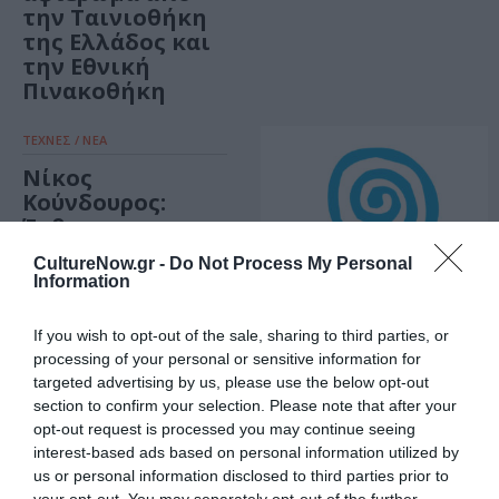
την Ταινιοθήκη
της Ελλάδος και
την Εθνική
Πινακοθήκη
ΤΕΧΝΕΣ / ΝΕΑ
Νίκος
Κούνδουρος:
Έκθεση
ζωγραφικής με
CultureNow.gr -
Do Not Process My Personal
έργα του στη
Information
Δημοτική
Πινακοθήκη
If you wish to opt-out of the sale, sharing to third parties, or
Αλίμου
processing of your personal or sensitive information for
ΦΕΣΤΙΒΑΛ / ΝΕΑ
targeted advertising by us, please use the below opt-out
1ο Φεστιβάλ
section to confirm your selection. Please note that after your
Μεσογειακού
opt-out request is processed you may continue seeing
Ντοκιμαντέρ –
interest-based ads based on personal information utilized by
Μεσογειακοί
us or personal information disclosed to third parties prior to
your opt-out. You may separately opt-out of the further