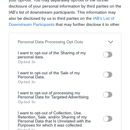
Διάλογοι: Το
πρόγραμμα της
disclosure of your personal information by third parties on the
IAB’s list of downstream participants. This information may
διοργάνωσης!
also be disclosed by us to third parties on the
IAB’s List of
Downstream Participants
that may further disclose it to other
third parties.
Personal Data Processing Opt Outs
I want to opt-out of the Sharing of my
personal data.
Opted In
I want to opt-out of the Sale of my
Personal Data.
Opted In
ΣΙΝΕΜΑ / ΝΕΑ
ΣΙΝΕΜΑ / ΝΕΑ
I want to opt-out of processing my
Οι ταινίες που θα
Ο Δράκος: Η
Personal Data for Targeted Advertising.
δούμε στις
εμβληματική
Opted In
κινηματογραφικές
ταινία του Νίκου
I want to opt-out of Collection, Use,
αίθουσες από
Κούνδουρου στο
Retention, Sale, and/or Sharing of my
την Πέμπτη 31
σινεμά Ριβιέρα!
Personal Data that Is Unrelated with the
Purposes for which it was collected.
Αυγούστου
Opted In