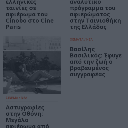
ελληνικές
αναλυτικό
ταινίες σε
πρόγραμμα του
αφιέρωμα του
αφιερώματος
Cinobo στο Cine
στην Ταινιοθήκη
Paris
της Ελλάδος
ΘΕΜΑΤΑ / ΝΕΑ
Βασίλης
Βασιλικός: Έφυγε
από την ζωή ο
βραβευμένος
συγγραφέας
ΣΙΝΕΜΑ / ΝΕΑ
Αστυγραφίες
στην Οθόνη:
Μεγάλο
αφιέρωμα από