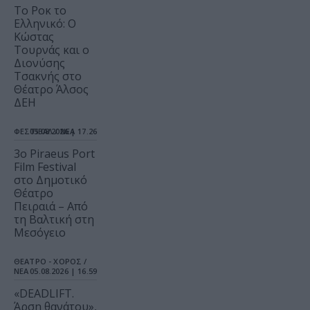
Το Ροκ το
Ελληνικό: Ο
Κώστας
Τουρνάς και ο
Διονύσης
Τσακνής στο
Θέατρο Άλσος
ΔΕΗ
ΦΕΣΤΙΒΑΛ / ΝΕΑ
05.08.2026 | 17.26
3o Piraeus Port
Film Festival
στο Δημοτικό
Θέατρο
Πειραιά – Από
τη Βαλτική στη
Μεσόγειο
ΘΕΑΤΡΟ - ΧΟΡΟΣ /
ΝΕΑ
05.08.2026 | 16.59
«DEADLIFT.
Άρση θανάτου»,