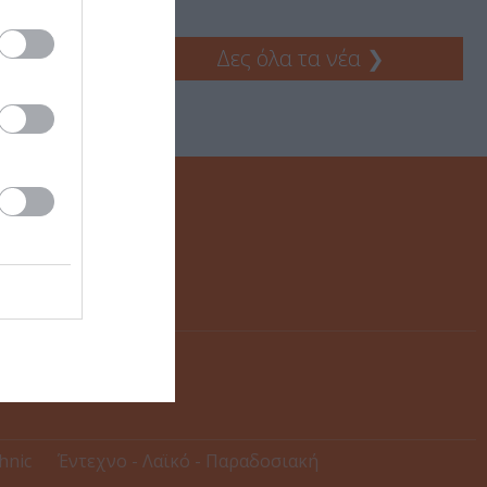
Δες όλα τα νέα
❯
thnic
Έντεχνο - Λαϊκό - Παραδοσιακή