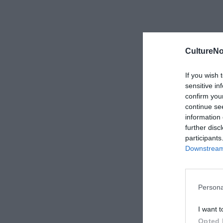
CultureNo
If you wish 
sensitive in
confirm you
continue se
information 
further disc
participants
Downstream 
Persona
I want t
Opted 