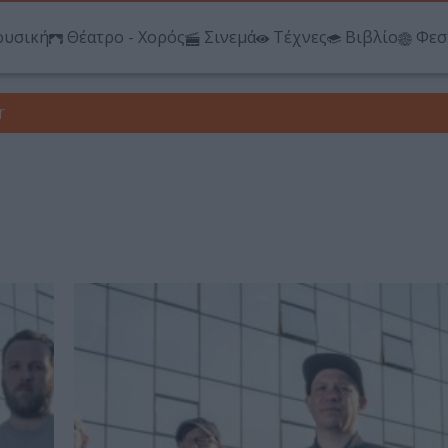
υσική
Θέατρο - Χορός
Σινεμά
Τέχνες
Βιβλίο
Φεσ
r