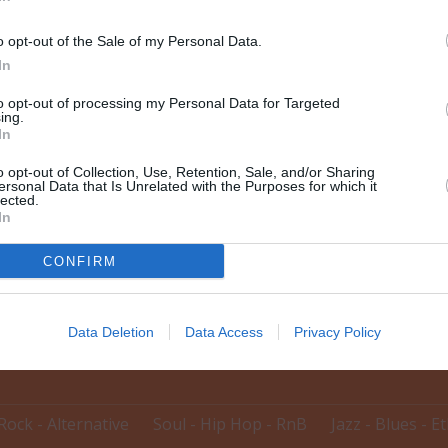
o opt-out of the Sale of my Personal Data.
In
to opt-out of processing my Personal Data for Targeted
ing.
In
o opt-out of Collection, Use, Retention, Sale, and/or Sharing
ersonal Data that Is Unrelated with the Purposes for which it
lected.
In
CONFIRM
δηλώσεων
Data Deletion
Data Access
Privacy Policy
Rock - Alternative
Soul - Hip Hop - RnB
Jazz - Blues - E