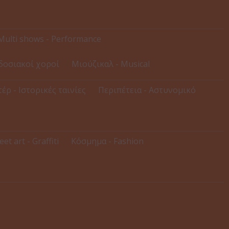
Multi shows - Performance
δοσιακοί χοροί
Μιούζικαλ - Musical
έρ - Ιστορικές ταινίες
Περιπέτεια - Αστυνομικό
eet art - Graffiti
Κόσμημα - Fashion