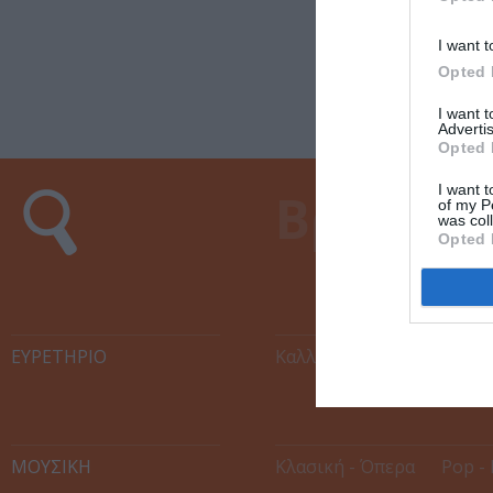
I want t
Opted 
I want 
Advertis
Opted 
I want t
of my P
was col
Opted 
ΕΥΡΕΤΉΡΙΟ
Καλλιτέχνες
Χώροι Εκ
ΜΟΥΣΙΚΗ
Κλασική - Όπερα
Pop - 