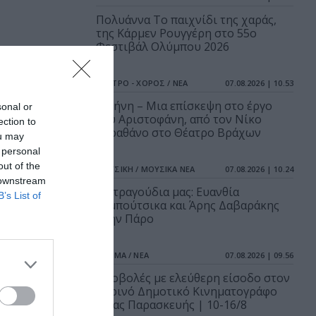
Πολυάννα Το παιχνίδι της χαράς,
της Κάρμεν Ρουγγέρη στο 55ο
Φεστιβάλ Ολύμπου 2026
ΘΕΑΤΡΟ - ΧΟΡΟΣ / ΝΕΑ
07.08.2026 | 10.53
Ειρήνη – Μια επίσκεψη στο έργο
sonal or
του Αριστοφάνη, από τον Νίκο
ection to
Καραθάνο στο Θέατρο Βράχων
ou may
 personal
out of the
ΜΟΥΣΙΚΗ / ΜΟΥΣΙΚΑ ΝΕΑ
07.08.2026 | 10.24
 downstream
Τα τραγούδια μας: Ευανθία
B’s List of
Ρεμπούτσικα και Άρης Δαβαράκης
στην Πάρο
ΣΙΝΕΜΑ / ΝΕΑ
07.08.2026 | 09.56
Προβολές με ελεύθερη είσοδο στον
Θερινό Δημοτικό Κινηματογράφο
Αγίας Παρασκευής | 10-16/8