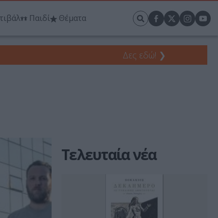
τιβάλ
Παιδί
Θέματα
Δες εδώ!
❯
Τελευταία νέα