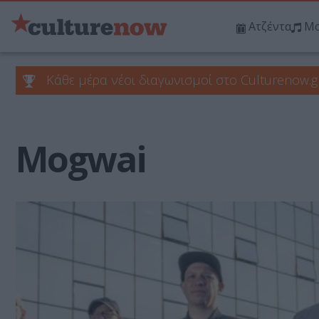
Ατζέντα
Μο
Κάθε μέρα νέοι διαγωνισμοί στο Culturenow.g
Mogwai