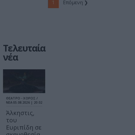
1
Επόμενη ❯
Τελευταία
νέα
ΘΕΑΤΡΟ - ΧΟΡΟΣ /
ΝΕΑ
05.08.2026 | 20.02
Άλκηστις,
του
Ευριπίδη σε
σκηνοθεσία