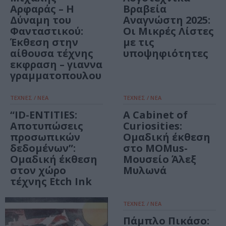
Αρφαράς – Η
Βραβεία
Δύναμη του
Αναγνώστη 2025:
Φανταστικού:
Οι Μικρές Λίστες
Έκθεση στην
με τις
αίθουσα τέχνης
υποψηφιότητες
εκφραση – γιαννα
γραμματοπουλου
ΤΕΧΝΕΣ / ΝΕΑ
ΤΕΧΝΕΣ / ΝΕΑ
“ID-ENTITIES:
Α Cabinet of
Αποτυπώσεις
Curiosities:
προσωπικών
Ομαδική έκθεση
δεδομένων”:
στο MOMus-
Ομαδική έκθεση
Μουσείο Άλεξ
στον χώρο
Μυλωνά
τέχνης Etch Ink
ΤΕΧΝΕΣ / ΝΕΑ
Πάμπλο Πικάσο: