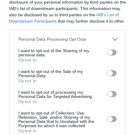
disclosure of your personal information by third parties on the
IAB’s list of downstream participants. This information may
also be disclosed by us to third parties on the
IAB’s List of
Downstream Participants
that may further disclose it to other
third parties.
Personal Data Processing Opt Outs
ΤΕΧΝΕΣ / ΝΕΑ
ΘΕΜΑΤΑ / ΑΡΘΡΑ
I want to opt-out of the Sharing of my
personal data.
Λευκώματα
Βόλτα στην
Opted In
καλλιτεχνών:
πόλη: 3 δωρεάν
Οπτικές
εκδηλώσεις για
I want to opt-out of the Sale of my
Personal Data.
αφηγήσεις από
την Τρίτη 7
Opted In
το Ιστορικό
Μαρτίου
Αρχείο του
I want to opt-out of processing my
Κέντρου
Personal Data for Targeted Advertising.
Opted In
Χαρακτικής
Αθηνών στο
I want to opt-out of Collection, Use,
χώρο τέχνης Etch
Retention, Sale, and/or Sharing of my
Personal Data that Is Unrelated with the
Ink
Purposes for which it was collected.
Opted In