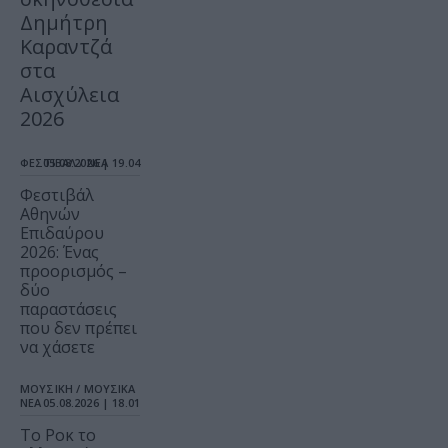
Δημήτρη
Καραντζά
στα
Αισχύλεια
2026
ΦΕΣΤΙΒΑΛ / ΝΕΑ
05.08.2026 | 19.04
Φεστιβάλ
Αθηνών
Επιδαύρου
2026: Ένας
προορισμός –
δύο
παραστάσεις
που δεν πρέπει
να χάσετε
ΜΟΥΣΙΚΗ / ΜΟΥΣΙΚΑ
ΝΕΑ
05.08.2026 | 18.01
Το Ροκ το