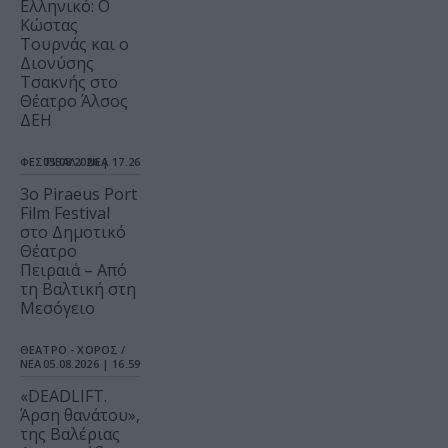
Ελληνικό: Ο
Κώστας
Τουρνάς και ο
Διονύσης
Τσακνής στο
Θέατρο Άλσος
ΔΕΗ
ΦΕΣΤΙΒΑΛ / ΝΕΑ
05.08.2026 | 17.26
3o Piraeus Port
Film Festival
στο Δημοτικό
Θέατρο
Πειραιά – Από
τη Βαλτική στη
Μεσόγειο
ΘΕΑΤΡΟ - ΧΟΡΟΣ /
ΝΕΑ
05.08.2026 | 16.59
«DEADLIFT.
Άρση θανάτου»,
της Βαλέριας