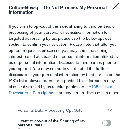
ΤΕΧΝΕΣ / ΝΕΑ
CultureNow.gr -
Do Not Process My Personal
Information
Barcelona
Calling: έκθεση
των Μαρίας
If you wish to opt-out of the sale, sharing to third parties, or
Γιαννακάκη,
processing of your personal or sensitive information for
Αλέκου Κυραρίνη,
targeted advertising by us, please use the below opt-out
section to confirm your selection. Please note that after your
William Let στη
opt-out request is processed you may continue seeing
Βαρκελώνη
interest-based ads based on personal information utilized by
us or personal information disclosed to third parties prior to
ΤΕΧΝΕΣ / ΝΕΑ
your opt-out. You may separately opt-out of the further
Γραφή: Ομαδική
disclosure of your personal information by third parties on the
έκθεση
IAB’s list of downstream participants. This information may
ζωγραφικής στη
also be disclosed by us to third parties on the
IAB’s List of
γκαλερί Σκουφά
Downstream Participants
that may further disclose it to other
third parties.
Personal Data Processing Opt Outs
I want to opt-out of the Sharing of my
personal data.