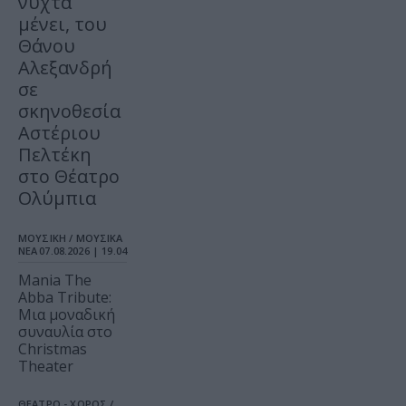
νύχτα
μένει, του
Θάνου
Αλεξανδρή
σε
σκηνοθεσία
Αστέριου
Πελτέκη
στο Θέατρο
Ολύμπια
ΜΟΥΣΙΚΗ / ΜΟΥΣΙΚΑ
ΝΕΑ
07.08.2026 | 19.04
Mania The
Abba Tribute:
Μια μοναδική
συναυλία στο
Christmas
Theater
ΘΕΑΤΡΟ - ΧΟΡΟΣ /