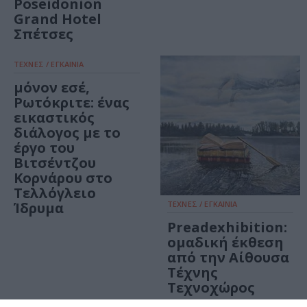
Poseidonion
Grand Hotel
Σπέτσες
ΤΕΧΝΕΣ / ΕΓΚΑΙΝΙΑ
μόνον εσέ,
Ρωτόκριτε: ένας
εικαστικός
διάλογος με το
έργο του
Βιτσέντζου
Κορνάρου στο
Τελλόγλειο
Ίδρυμα
ΤΕΧΝΕΣ / ΕΓΚΑΙΝΙΑ
Preadexhibition:
ομαδική έκθεση
από την Αίθουσα
Τέχνης
Τεχνοχώρος