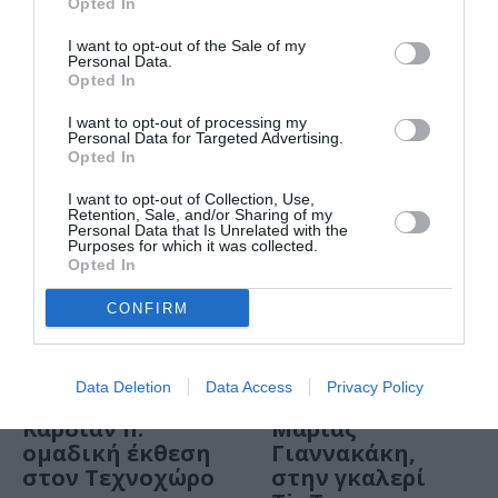
Opted In
I want to opt-out of the Sale of my
Personal Data.
Opted In
I want to opt-out of processing my
ΤΕΧΝΕΣ / ΝΕΑ
ΤΕΧΝΕΣ / ΝΕΑ
Personal Data for Targeted Advertising.
Opted In
A Jewel Made In
Γακ-Art: έκθεση
Greece: Έκθεση
στα Γενικά
I want to opt-out of Collection, Use,
δημιουργικού
Αρχεία του
Retention, Sale, and/or Sharing of my
Personal Data that Is Unrelated with the
κοσμήματος στο
Κράτους
Purposes for which it was collected.
Grand Resort
Opted In
Lagonissi
CONFIRM
ΤΕΧΝΕΣ / ΝΕΑ
ΤΕΧΝΕΣ / ΝΕΑ
Τεχνοχώρος
Έκθεση
Data Deletion
Data Access
Privacy Policy
Ευφραίνει
ζωγραφικής, της
Καρδίαν II:
Μαρίας
ομαδική έκθεση
Γιαννακάκη,
στον Τεχνοχώρο
στην γκαλερί