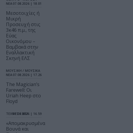
ΝΕΑ
07.08.2026 | 18.01
Μεσοτοιχίες ή
Μικρή
Προσευχή στις
3κ46 π.μ., της
Εύας
Οικονόμου –
Βαμβακά στην
Εναλλακτική
Σκηνή ΕΛΣ
ΜΟΥΣΙΚΗ / ΜΟΥΣΙΚΑ
ΝΕΑ
07.08.2026 | 17.26
The Magician’s
Farewell: Οι
Uriah Heep στο
Floyd
ΤΕΧΝΕΣ / ΝΕΑ
07.08.2026 | 16.59
«Απομακρυσμένα
Βουνά και