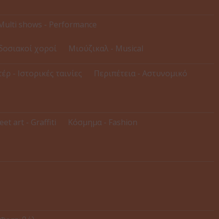
Multi shows - Performance
δοσιακοί χοροί
Μιούζικαλ - Musical
έρ - Ιστορικές ταινίες
Περιπέτεια - Αστυνομικό
eet art - Graffiti
Κόσμημα - Fashion