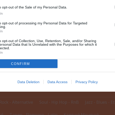
o opt-out of the Sale of my Personal Data.
In
to opt-out of processing my Personal Data for Targeted
ing.
In
o opt-out of Collection, Use, Retention, Sale, and/or Sharing
ersonal Data that Is Unrelated with the Purposes for which it
lected.
In
CONFIRM
δηλώσεων
Data Deletion
Data Access
Privacy Policy
Rock - Alternative
Soul - Hip Hop - RnB
Jazz - Blues - E
κή
Tango - Flamenco - Latin
Κρητική Μουσική