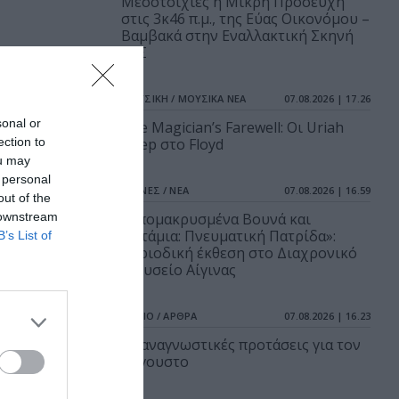
Μεσοτοιχίες ή Μικρή Προσευχή
στις 3κ46 π.μ., της Εύας Οικονόμου –
Βαμβακά στην Εναλλακτική Σκηνή
ΕΛΣ
ΜΟΥΣΙΚΗ / ΜΟΥΣΙΚΑ ΝΕΑ
07.08.2026 | 17.26
sonal or
The Magician’s Farewell: Οι Uriah
ection to
Heep στο Floyd
ou may
 personal
ΤΕΧΝΕΣ / ΝΕΑ
07.08.2026 | 16.59
out of the
 downstream
«Απομακρυσμένα Βουνά και
Ποτάμια: Πνευματική Πατρίδα»:
B’s List of
Περιοδική έκθεση στο Διαχρονικό
Μουσείο Αίγινας
ΒΙΒΛΙΟ / ΑΡΘΡΑ
07.08.2026 | 16.23
25 αναγνωστικές προτάσεις για τον
Αύγουστο