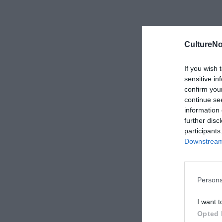
❮ Προ
CultureNo
If you wish 
sensitive in
confirm you
continue se
information 
further disc
participants
Downstream 
Persona
I want t
Opted 