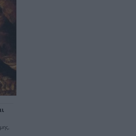
αι
μης,