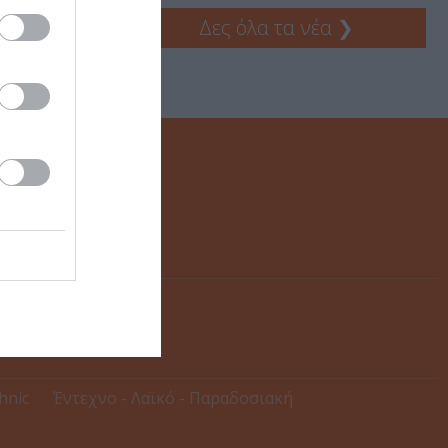
Δες όλα τα νέα
❯
thnic
Έντεχνο - Λαϊκό - Παραδοσιακή