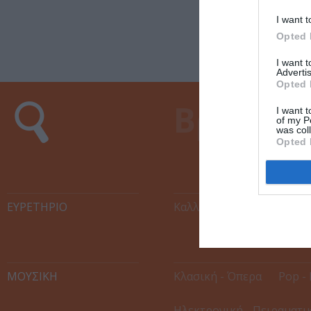
I want t
Opted 
I want 
Advertis
Opted 
I want t
of my P
was col
Opted 
ΕΥΡΕΤΉΡΙΟ
Καλλιτέχνες
Χώροι Εκ
ΜΟΥΣΙΚΗ
Κλασική - Όπερα
Pop - 
Ηλεκτρονική - Πειραματι