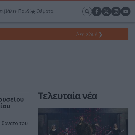
τιβάλ
Παιδί
Θέματα
Δες εδώ!
❯
Τελευταία νέα
ουσείου
ίου
 θάνατο του