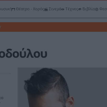
υσική
Θέατρο - Χορός
Σινεμά
Τέχνες
Βιβλίο
Φεσ
r
τοδούλου
εο
-