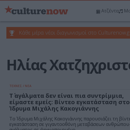
Ατζέντα
Μο
Κάθε μέρα νέοι διαγωνισμοί στο Culturenow.g
Ηλίας Χατζηχρισ
ΤΕΧΝΕΣ / ΝΕΑ
Τ΄ αγάλματα δεν είναι πια συντρίμμια,
είμαστε εμείς: Βίντεο εγκατάσταση στο
Ίδρυμα Μιχάλης Κακογιάννης
Το Ίδρυμα Μιχάλης Κακογιάννης παρουσιάζει τη βίντ
εγκατάσταση σε γιγαντοοθόνη μεταβάσεων ανθρώπου
αγάλματος σε ψηφιοποιημένο...