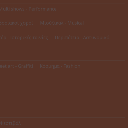
Multi shows - Performance
δοσιακοί χοροί
Μιούζικαλ - Musical
έρ - Ιστορικές ταινίες
Περιπέτεια - Αστυνομικό
eet art - Graffiti
Κόσμημα - Fashion
 Φεστιβάλ