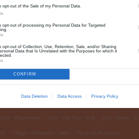
o opt-out of the Sale of my Personal Data.
In
to opt-out of processing my Personal Data for Targeted
ing.
In
o opt-out of Collection, Use, Retention, Sale, and/or Sharing
ersonal Data that Is Unrelated with the Purposes for which it
lected.
In
CONFIRM
δηλώσεων
Data Deletion
Data Access
Privacy Policy
Rock - Alternative
Soul - Hip Hop - RnB
Jazz - Blues - E
κή
Tango - Flamenco - Latin
Κρητική Μουσική