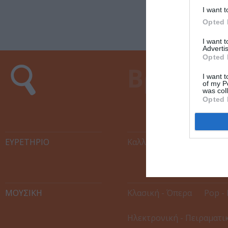
I want t
Opted 
I want 
Advertis
Opted 
I want t
of my P
was col
Opted 
ΕΥΡΕΤΉΡΙΟ
Καλλιτέχνες
Χώροι Εκ
ΜΟΥΣΙΚΗ
Κλασική - Όπερα
Pop - 
Ηλεκτρονική - Πειραματι