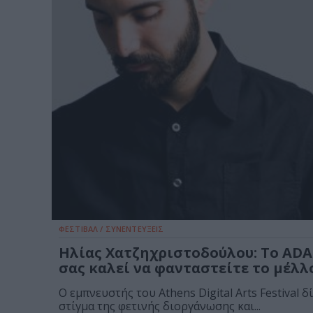
ΦΕΣΤΙΒΑΛ / ΣΥΝΕΝΤΕΥΞΕΙΣ
Ηλίας Χατζηχριστοδούλου: Το ADA
σας καλεί να φανταστείτε το μέλλ
O εμπνευστής του Athens Digital Arts Festival δί
στίγμα της φετινής διοργάνωσης και...