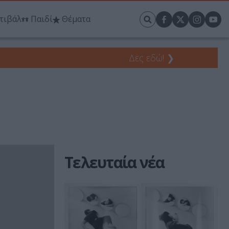
τιβάλ
Παιδί
Θέματα
Δες εδώ!
❯
Τελευταία νέα