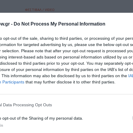
ΦΕΣΤΙΒΑΛ / VIDEO
Ο Ηλίας Χατζηχριστοδούλου στο
w.gr -
Do Not Process My Personal Information
Culturenow.gr
Ο Ηλίας Χατζηχριστοδούλου, ιδρυτής του πρώ
to opt-out of the sale, sharing to third parties, or processing of your per
μοναδικού φεστιβάλ αφιερωμένο στο Video Art, μ
formation for targeted advertising by us, please use the below opt-out s
r selection. Please note that after your opt-out request is processed y
eing interest-based ads based on personal information utilized by us or
disclosed to third parties prior to your opt-out. You may separately opt-
losure of your personal information by third parties on the IAB’s list of
. This information may also be disclosed by us to third parties on the
IA
Participants
that may further disclose it to other third parties.
l Data Processing Opt Outs
o opt-out of the Sharing of my personal data.
In