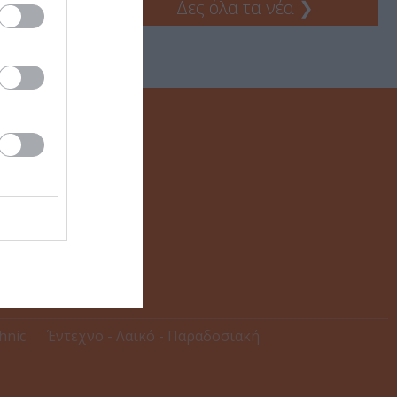
Δες όλα τα νέα
❯
thnic
Έντεχνο - Λαϊκό - Παραδοσιακή