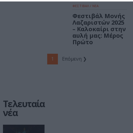
ΦΕΣΤΙΒΑΛ / ΝΕΑ
Φεστιβάλ Μονής
Λαζαριστών 2025
– Καλοκαίρι στην
αυλή μας: Μέρος
Πρώτο
1
Επόμενη ❯
Τελευταία
νέα