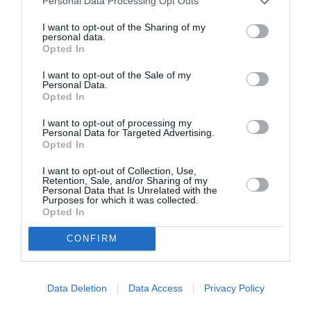
Personal Data Processing Opt Outs
ΘΕΜΑΤΑ / ΝΕΑ
ΜΟΥΣΙΚΗ / ΜΟΥΣΙΚΑ ΝΕΑ
Σαββατοκύριακο
«Γυναίκες
I want to opt-out of the Sharing of my
personal data.
στην Αθήνα:
Είμαστε!» –
Opted In
Προτάσεις για 7-8
Μουσική
Μαρτίου
παράσταση
I want to opt-out of the Sale of my
Personal Data.
αφιερωμένη στη
Opted In
γυναικεία φωνή
και δημιουργία
I want to opt-out of processing my
Personal Data for Targeted Advertising.
στο Christmas
Opted In
Theater
I want to opt-out of Collection, Use,
Retention, Sale, and/or Sharing of my
ΜΟΥΣΙΚΗ / ΜΟΥΣΙΚΑ ΝΕΑ
Personal Data that Is Unrelated with the
Purposes for which it was collected.
Με κυνηγούν οι
Opted In
Μέλισσες:
Φωτεινή
CONFIRM
Βελεσιώτου &
Κική Μαυρίδου
στο Κύτταρο!
Data Deletion
Data Access
Privacy Policy