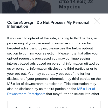
από 14 έως 22
Μαρτίου
CultureNow.gr -
Do Not Process My Personal
Information
ΜΟΥΣΙΚΗ / ΜΟΥΣΙΚΑ ΝΕΑ
Η Φωτεινή
If you wish to opt-out of the sale, sharing to third parties, or
Βελεσιώτου στο
processing of your personal or sensitive information for
Soul της
targeted advertising by us, please use the below opt-out
Θεσσαλονίκης
section to confirm your selection. Please note that after your
opt-out request is processed you may continue seeing
interest-based ads based on personal information utilized by
us or personal information disclosed to third parties prior to
your opt-out. You may separately opt-out of the further
disclosure of your personal information by third parties on the
IAB’s list of downstream participants. This information may
also be disclosed by us to third parties on the
IAB’s List of
Downstream Participants
that may further disclose it to other
third parties.