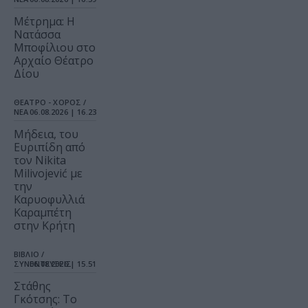
Μέτρημα: Η
Νατάσσα
Μποφίλιου στο
Αρχαίο Θέατρο
Δίου
ΘΕΑΤΡΟ - ΧΟΡΟΣ /
ΝΕΑ
06.08.2026 | 16.23
Μήδεια, του
Ευριπίδη από
τον Nikita
Milivojević με
την
Καρυοφυλλιά
Καραμπέτη
στην Κρήτη
ΒΙΒΛΙΟ /
ΣΥΝΕΝΤΕΥΞΕΙΣ
06.08.2026 | 15.51
Στάθης
Γκότσης: Το