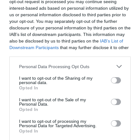
Στέλιος
Ice Age: Έκθεση
opt-out request is processed you may continue seeing
Καζαντζίδης: Η
στον Ελληνικό
interest-based ads based on personal information utilized by
ζωή μου όλη, σε
Κόσμο!
us or personal information disclosed to third parties prior to
your opt-out. You may separately opt-out of the further
σκηνοθεσία
disclosure of your personal information by third parties on the
Μιμής Ντενίση
IAB’s list of downstream participants. This information may
στον Ελληνικό
also be disclosed by us to third parties on the
IAB’s List of
Κόσμο
Downstream Participants
that may further disclose it to other
third parties.
ΘΕΑΤΡΟ - ΧΟΡΟΣ / ΝΕΑ
ΘΕΑΤΡΟ - ΧΟΡΟΣ / ΝΕΑ
Η Νίκη για 2η
Γδύστε τη μαμά!,
Personal Data Processing Opt Outs
χρονιά στον
του Sebastien
I want to opt-out of the Sharing of my
Ελληνικό Κόσμο
Thiery στον
personal data.
Ελληνικό Κόσμο
Opted In
I want to opt-out of the Sale of my
Personal Data.
❮ Προηγούμενη
6
Επόμενη ❯
Opted In
I want to opt-out of processing my
Personal Data for Targeted Advertising.
Opted In