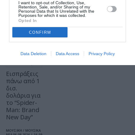
I want to opt-out of Collection, Use,
Retention, Sale, and/or Sharing of my
Τελευταία
Personal Data that Is Unrelated with the
Purposes for which it was collected.
νέα
Opted In
CONFIRM
Data Deletion
Data Access
Privacy Policy
ΣΙΝΕΜΑ / ΝΕΑ
06.08.2026 | 17.14
Εισπράξεις
πάνω από 1
δισ.
δολάρια για
το “Spider-
Man: Brand
New Day”
ΜΟΥΣΙΚΗ / ΜΟΥΣΙΚΑ
ΝΕΑ
06.08.2026 | 16.59