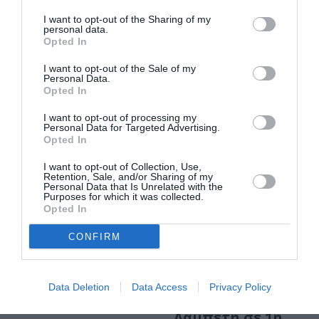
αναγνώσεις για
όλη την Μεγάλη
I want to opt-out of the Sharing of my
personal data.
Εβδομάδα
Opted In
I want to opt-out of the Sale of my
Personal Data.
Opted In
I want to opt-out of processing my
Personal Data for Targeted Advertising.
Opted In
I want to opt-out of Collection, Use,
Retention, Sale, and/or Sharing of my
Personal Data that Is Unrelated with the
Purposes for which it was collected.
Opted In
ΣΙΝΕΜΑ / ΝΕΑ
ΣΙΝΕΜΑ / ΝΕΑ
Χαμένο Κορμί με
Η ταινία Χαμένο
CONFIRM
την Έλλη
κορμί του
Λαμπέτη
Μιχάλη
Κακογιάννη με
Data Deletion
Data Access
Privacy Policy
την Έλλη
Λαμπέτη σε 1η