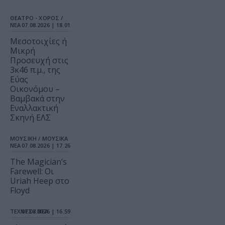
ΘΕΑΤΡΟ - ΧΟΡΟΣ /
ΝΕΑ
07.08.2026 | 18.01
Μεσοτοιχίες ή
Μικρή
Προσευχή στις
3κ46 π.μ., της
Εύας
Οικονόμου –
Βαμβακά στην
Εναλλακτική
Σκηνή ΕΛΣ
ΜΟΥΣΙΚΗ / ΜΟΥΣΙΚΑ
ΝΕΑ
07.08.2026 | 17.26
The Magician’s
Farewell: Οι
Uriah Heep στο
Floyd
ΤΕΧΝΕΣ / ΝΕΑ
07.08.2026 | 16.59