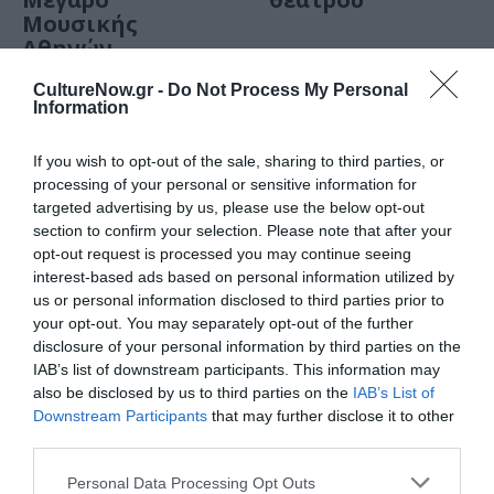
Μουσικής
Αθηνών
CultureNow.gr -
Do Not Process My Personal
Information
If you wish to opt-out of the sale, sharing to third parties, or
processing of your personal or sensitive information for
targeted advertising by us, please use the below opt-out
section to confirm your selection. Please note that after your
opt-out request is processed you may continue seeing
interest-based ads based on personal information utilized by
us or personal information disclosed to third parties prior to
ΘΕΜΑΤΑ / ΝΕΑ
ΣΙΝΕΜΑ / ΝΕΑ
your opt-out. You may separately opt-out of the further
disclosure of your personal information by third parties on the
Το Ψηφιακό
Προβολή της
IAB’s list of downstream participants. This information may
Πρόγραμμα από
ταινίας «Το
also be disclosed by us to third parties on the
IAB’s List of
το ΥΠΠΟΑ
Κορίτσι με τα
Downstream Participants
that may further disclose it to other
έρχεται με
Μαύρα» από το
third parties.
σπουδαίες
Ίδρυμα Μιχάλης
ταινίες και
Κακογιάννης
Personal Data Processing Opt Outs