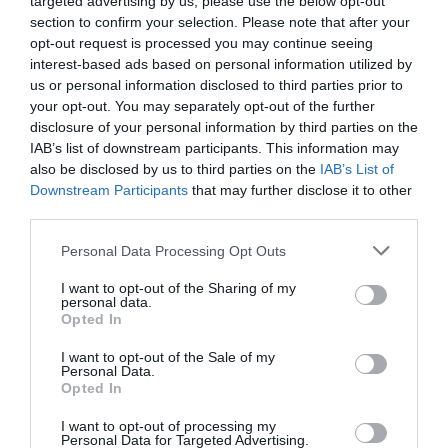
targeted advertising by us, please use the below opt-out
section to confirm your selection. Please note that after your
opt-out request is processed you may continue seeing
interest-based ads based on personal information utilized by
us or personal information disclosed to third parties prior to
your opt-out. You may separately opt-out of the further
ΘΕΑΤΡΟ - ΧΟΡΟΣ /
disclosure of your personal information by third parties on the
ΝΕΑ
07.08.2026 | 20.02
IAB’s list of downstream participants. This information may
Αυτή η
also be disclosed by us to third parties on the
IAB’s List of
νύχτα
Downstream Participants
that may further disclose it to other
μένει, του
third parties.
Θάνου
Personal Data Processing Opt Outs
Αλεξανδρή
σε
I want to opt-out of the Sharing of my
σκηνοθεσία
personal data.
Opted In
Αστέριου
Πελτέκη
I want to opt-out of the Sale of my
Personal Data.
στο Θέατρο
Opted In
Ολύμπια
I want to opt-out of processing my
Personal Data for Targeted Advertising.
ΜΟΥΣΙΚΗ / ΜΟΥΣΙΚΑ