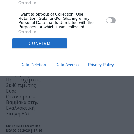
Opted In
ΝΕΑ
07.08.2026 | 19.04
Mania The
I want to opt-out of Collection, Use,
Retention, Sale, and/or Sharing of my
Abba Tribute:
Personal Data that Is Unrelated with the
Μια μοναδική
Purposes for which it was collected.
συναυλία στο
Opted In
Christmas
Theater
CONFIRM
ΘΕΑΤΡΟ - ΧΟΡΟΣ /
ΝΕΑ
07.08.2026 | 18.01
Data Deletion
Data Access
Privacy Policy
Μεσοτοιχίες ή
Μικρή
Προσευχή στις
3κ46 π.μ., της
Εύας
Οικονόμου –
Βαμβακά στην
Εναλλακτική
Σκηνή ΕΛΣ
ΜΟΥΣΙΚΗ / ΜΟΥΣΙΚΑ
ΝΕΑ
07.08.2026 | 17.26