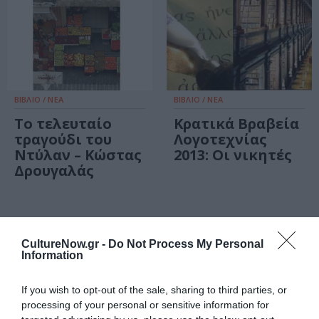
ΒΙΒΛΙΟ / ΝΕΑ
ΒΙΒΛΙΟ / ΝΕΑ
Το τελευταίο
Κρατικά Βραβεία
τραγούδι του
Λογοτεχνίας
Ντύλαν – Κώστας
2013: Οι νικητές
Δρουγαλάς
CultureNow.gr -
Do Not Process My Personal
Information
Τελευταία
If you wish to opt-out of the sale, sharing to third parties, or
νέα
processing of your personal or sensitive information for