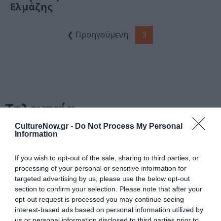
Ελμάζης
❮ Προηγούμενη
3
Τελευταία
νέα
CultureNow.gr -
Do Not Process My Personal
Information
If you wish to opt-out of the sale, sharing to third parties, or
processing of your personal or sensitive information for
targeted advertising by us, please use the below opt-out
section to confirm your selection. Please note that after your
ΘΕΑΤΡΟ - ΧΟΡΟΣ /
ΝΕΑ
07.08.2026 | 20.02
opt-out request is processed you may continue seeing
interest-based ads based on personal information utilized by
Αυτή η
us or personal information disclosed to third parties prior to