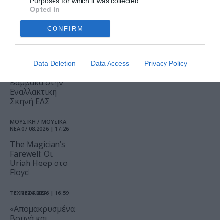
Purposes for which it was collected.
ΘΕΑΤΡΟ - ΧΟΡΟΣ /
Opted In
ΝΕΑ
07.08.2026 | 18.01
Μεσοτοιχίες ή
CONFIRM
Μικρή
Προσευχή στις
3κ46 π.μ., της
Εύας
Data Deletion
Data Access
Privacy Policy
Οικονόμου –
Βαμβακά στην
Εναλλακτική
Σκηνή ΕΛΣ
ΜΟΥΣΙΚΗ / ΜΟΥΣΙΚΑ
ΝΕΑ
07.08.2026 | 17.26
The Magician’s
Farewell: Οι
Uriah Heep στο
Floyd
ΤΕΧΝΕΣ / ΝΕΑ
07.08.2026 | 16.59
«Απομακρυσμένα
Βουνά και