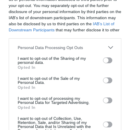
νύχτα
your opt-out. You may separately opt-out of the further
μένει, του
disclosure of your personal information by third parties on the
Θάνου
IAB’s list of downstream participants. This information may
Αλεξανδρή
also be disclosed by us to third parties on the
IAB’s List of
Downstream Participants
that may further disclose it to other
σε
third parties.
σκηνοθεσία
Αστέριου
Personal Data Processing Opt Outs
Πελτέκη
στο Θέατρο
I want to opt-out of the Sharing of my
personal data.
Ολύμπια
Opted In
I want to opt-out of the Sale of my
ΜΟΥΣΙΚΗ / ΜΟΥΣΙΚΑ
Personal Data.
ΝΕΑ
07.08.2026 | 19.04
Opted In
Mania The
Abba Tribute:
I want to opt-out of processing my
Personal Data for Targeted Advertising.
Μια μοναδική
Opted In
συναυλία στο
Christmas
I want to opt-out of Collection, Use,
Theater
Retention, Sale, and/or Sharing of my
Personal Data that Is Unrelated with the