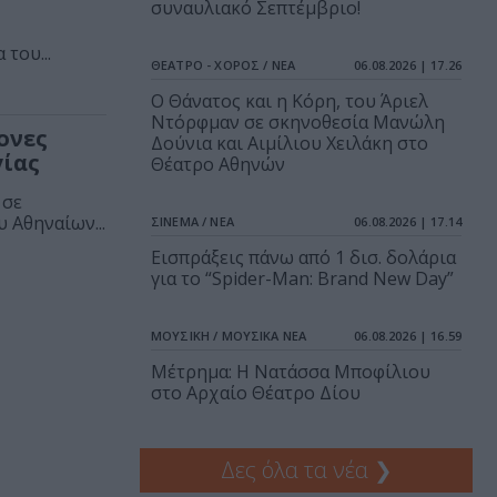
συναυλιακό Σεπτέμβριο!
του...
ΘΕΑΤΡΟ - ΧΟΡΟΣ / ΝΕΑ
06.08.2026 | 17.26
Ο Θάνατος και η Κόρη, του Άριελ
Ντόρφμαν σε σκηνοθεσία Μανώλη
ρονες
Δούνια και Αιμίλιου Χειλάκη στο
γίας
Θέατρο Αθηνών
 σε
 Αθηναίων...
ΣΙΝΕΜΑ / ΝΕΑ
06.08.2026 | 17.14
Εισπράξεις πάνω από 1 δισ. δολάρια
για το “Spider-Man: Brand New Day”
ΜΟΥΣΙΚΗ / ΜΟΥΣΙΚΑ ΝΕΑ
06.08.2026 | 16.59
Μέτρημα: Η Νατάσσα Μποφίλιου
στο Αρχαίο Θέατρο Δίου
Δες όλα τα νέα
❯