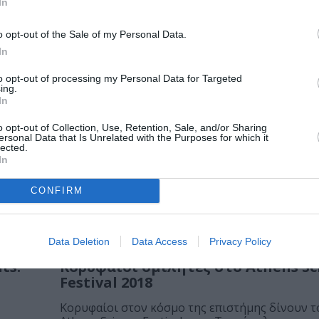
In
ΘΕΜΑΤΑ / ΝΕΑ
 την
Το Μουσείο Τηλεπικοινωνιών Ομί
o opt-out of the Sale of my Personal Data.
στο Athens Re-Science Festival
In
Για 5η χρονιά το Μουσείο Τηλεπικοινωνιών Ο
to opt-out of processing my Personal Data for Targeted
συμμετέχει στο Athens Re-Science Festival με...
ρονιά,
ing.
In
o opt-out of Collection, Use, Retention, Sale, and/or Sharing
ΦΕΣΤΙΒΑΛ / ΝΕΑ
ersonal Data that Is Unrelated with the Purposes for which it
lected.
Athens Science Festival 2019 στην
In
Τεχνόπολη
CONFIRM
ience
Tο Athens Science Festival επιστρέφει για 6η χρ
3 έως τις 7...
Data Deletion
Data Access
Privacy Policy
ΦΕΣΤΙΒΑΛ / ΝΕΑ
ts!
Κορυφαίοι ομιλητές στο Athens Sc
Festival 2018
Κορυφαίοι στον κόσμο της επιστήμης δίνουν τ