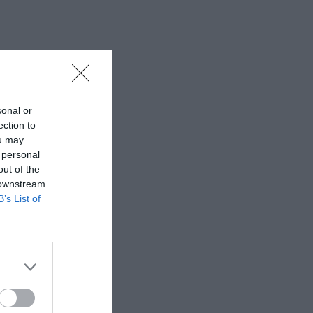
sonal or
ection to
ou may
 personal
out of the
 downstream
B’s List of