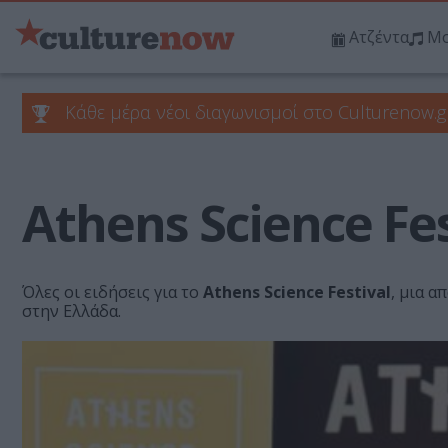
Ατζέντα
Μο
Κάθε μέρα νέοι διαγωνισμοί στο Culturenow.g
Athens Science Fes
Όλες οι ειδήσεις για το
Athens Science Festival
, μια α
στην Ελλάδα.