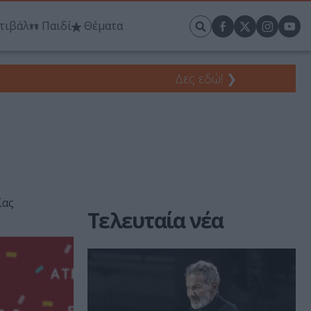
τιβάλ
Παιδί
Θέματα
Δες εδώ!
❯
ίας
Τελευταία νέα