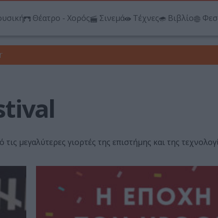
υσική
Θέατρο - Χορός
Σινεμά
Τέχνες
Βιβλίο
Φεσ
r
tival
πό τις μεγαλύτερες γιορτές της επιστήμης και της τεχνολογ