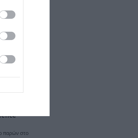
λου ΟΤΕ
μίλου ΟΤΕ
ονιά, από τις
ience
ο παρών στο