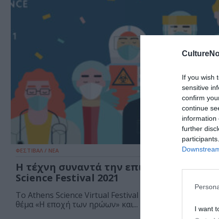
CultureNo
If you wish 
sensitive in
confirm you
continue se
information 
further disc
participants
Downstream 
ΦΕΣΤΙΒΑΛ / ΝΕΑ
Η τέχνη συναντά την επιστήμη στο At
Science Festival 2021
Persona
Το Athens Science Virtual Festival επιστρέφει δυναμικά
θέμα «Η εποχή των ηρώων» και...
I want t