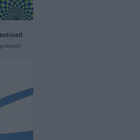
stival!
Τεχνόπολη