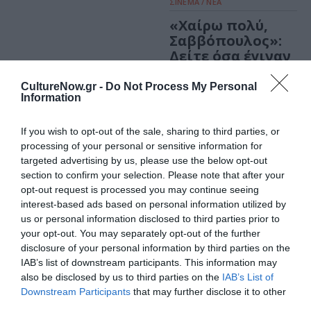
ΣΙΝΕΜΑ / ΝΕΑ
«Χαίρω πολύ,
Σαββόπουλος»:
Δείτε όσα έγιναν
στην προβολή
του ντοκιμαντέρ
CultureNow.gr -
Do Not Process My Personal
Information
στο Μουσείο
Μπενάκη
If you wish to opt-out of the sale, sharing to third parties, or
processing of your personal or sensitive information for
ΣΙΝΕΜΑ / ΝΕΑ
ΘΕΜΑΤΑ / ΝΕΑ
targeted advertising by us, please use the below opt-out
Χαίρω πολύ,
Full Moon
section to confirm your selection. Please note that after your
Σαββόπουλος:
Sleepover: Το
opt-out request is processed you may continue seeing
Προβολή του
Πάρκο Σταύρος
interest-based ads based on personal information utilized by
θρυλικού
Νιάρχος
us or personal information disclosed to third parties prior to
ντοκιμαντέρ του
ξενυχτάει!
your opt-out. You may separately opt-out of the further
Λάκη Παπαστάθη
disclosure of your personal information by third parties on the
στο Μουσείο
IAB’s list of downstream participants. This information may
Μπενάκη
also be disclosed by us to third parties on the
IAB’s List of
Downstream Participants
that may further disclose it to other
third parties.
ΘΕΜΑΤΑ / ΝΕΑ