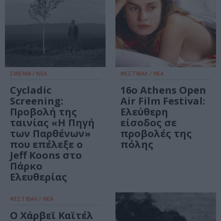
ΣΙΝΕΜΑ / ΝΕΑ
ΦΕΣΤΙΒΑΛ / ΝΕΑ
Cycladic
16ο Athens Open
Screening:
Air Film Festival:
Προβολή της
Ελεύθερη
ταινίας «Η Πηγή
είσοδος σε
των Παρθένων»
προβολές της
που επέλεξε o
πόλης
Jeff Koons στο
Πάρκο
Ελευθερίας
ΦΕΣΤΙΒΑΛ / ΝΕΑ
Ο Χάρβεϊ Καϊτέλ