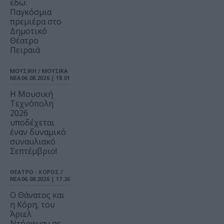
εδώ:
Παγκόσμια
πρεμιέρα στο
Δημοτικό
Θέατρο
Πειραιά
ΜΟΥΣΙΚΗ / ΜΟΥΣΙΚΑ
ΝΕΑ
06.08.2026 | 18.01
Η Μουσική
Τεχνόπολη
2026
υποδέχεται
έναν δυναμικό
συναυλιακό
Σεπτέμβριο!
ΘΕΑΤΡΟ - ΧΟΡΟΣ /
ΝΕΑ
06.08.2026 | 17.26
Ο Θάνατος και
η Κόρη, του
Άριελ
Ντόρφμαν σε