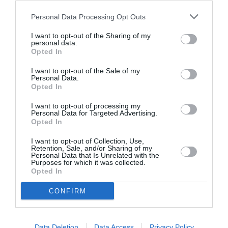
Τεχνόπολη
Personal Data Processing Opt Outs
Δήμου Αθηναίων:
Το πρόγραμμα
I want to opt-out of the Sharing of my
personal data.
για τον Ιούλιο
Opted In
2024
I want to opt-out of the Sale of my
Personal Data.
Opted In
ΣΙΝΕΜΑ / ΝΕΑ
I want to opt-out of processing my
Personal Data for Targeted Advertising.
Κινηματογραφικό
Opted In
αφιέρωμα για τα
50 χρόνια από
I want to opt-out of Collection, Use,
Retention, Sale, and/or Sharing of my
την
Personal Data that Is Unrelated with the
Μεταπολίτευση
Purposes for which it was collected.
Opted In
στο Πάρκο
Ελευθερίας
CONFIRM
ΦΕΣΤΙΒΑΛ / ΝΕΑ
ΣΙΝΕΜΑ / ΝΕΑ
8o Θερινό
Αthens Open Air
Data Deletion
Data Access
Privacy Policy