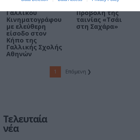
Φεστιβάλ
Film Festival:
Γαλλικού
Προβολή της
Κινηματογράφου
ταινίας «Τσάι
με ελεύθερη
στη Σαχάρα»
είσοδο στον
Κήπο της
Γαλλικής Σχολής
Αθηνών
1
Επόμενη ❯
Τελευταία
νέα