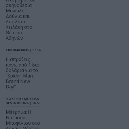
σκηνοθεσία
Μανώλη
Δούνια και
Αιμίλιου
Χειλάκη στο
Θέατρο
Αθηνών
ΣΙΝΕΜΑ / ΝΕΑ
06.08.2026 | 17.14
Εισπράξεις
πάνω από 1 δισ.
δολάρια για το
“Spider-Man:
Brand New
Day”
ΜΟΥΣΙΚΗ / ΜΟΥΣΙΚΑ
ΝΕΑ
06.08.2026 | 16.59
Μέτρημα: Η
Νατάσσα
Μποφίλιου στο
Αρχαίο Θέατρο