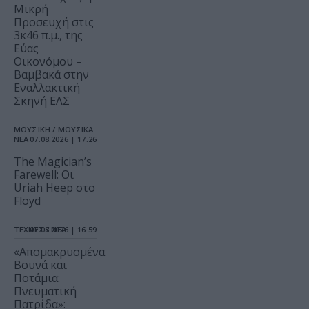
Μικρή
Προσευχή στις
3κ46 π.μ., της
Εύας
Οικονόμου –
Βαμβακά στην
Εναλλακτική
Σκηνή ΕΛΣ
ΜΟΥΣΙΚΗ / ΜΟΥΣΙΚΑ
ΝΕΑ
07.08.2026 | 17.26
The Magician’s
Farewell: Οι
Uriah Heep στο
Floyd
ΤΕΧΝΕΣ / ΝΕΑ
07.08.2026 | 16.59
«Απομακρυσμένα
Βουνά και
Ποτάμια:
Πνευματική
Πατρίδα»: