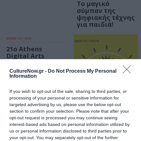
Το μαγικό
σύμπαν της
ψηφιακής τέχνης
για παιδιά!
ΘΕΜΑΤΑ / ΝΕΑ
21ο Athens
Digital Arts
Festival –
Simulacra:
CultureNow.gr -
Do Not Process My Personal
Κάλεσμα
Information
Εθελοντών
If you wish to opt-out of the sale, sharing to third parties, or
processing of your personal or sensitive information for
ΦΕΣΤΙΒΑΛ / ΝΕΑ
targeted advertising by us, please use the below opt-out
section to confirm your selection. Please note that after your
21ο Athens
opt-out request is processed you may continue seeing
Digital Arts
interest-based ads based on personal information utilized by
Festival –
us or personal information disclosed to third parties prior to
Simulacra στην
your opt-out. You may separately opt-out of the further
Τεχνόπολη