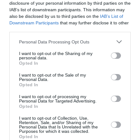
disclosure of your personal information by third parties on the
Δήμου Αθηναίων
IAB’s list of downstream participants. This information may
also be disclosed by us to third parties on the
IAB’s List of
Downstream Participants
that may further disclose it to other
third parties.
Personal Data Processing Opt Outs
I want to opt-out of the Sharing of my
personal data.
Opted In
I want to opt-out of the Sale of my
Personal Data.
ΘΕΜΑΤΑ / ΝΕΑ
ΘΕΑΤΡΟ - ΧΟΡΟΣ / ΝΕΑ
Opted In
Athens Digital
Uncanny Valley,
I want to opt-out of processing my
Arts Festival 2025
των Rimini
Personal Data for Targeted Advertising.
Opted In
– Simulacra:
Protokoll στο 20ό
Κάλεσμα
Athens Digital
I want to opt-out of Collection, Use,
υποβολής
Arts Festival
Retention, Sale, and/or Sharing of my
Personal Data that Is Unrelated with the
προτάσεων
Purposes for which it was collected.
Opted In