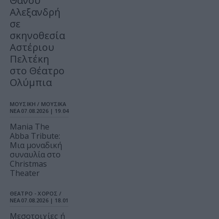
Θάνου
Αλεξανδρή
σε
σκηνοθεσία
Αστέριου
Πελτέκη
στο Θέατρο
Ολύμπια
ΜΟΥΣΙΚΗ / ΜΟΥΣΙΚΑ
ΝΕΑ
07.08.2026 | 19.04
Mania The
Abba Tribute:
Μια μοναδική
συναυλία στο
Christmas
Theater
ΘΕΑΤΡΟ - ΧΟΡΟΣ /
ΝΕΑ
07.08.2026 | 18.01
Μεσοτοιχίες ή