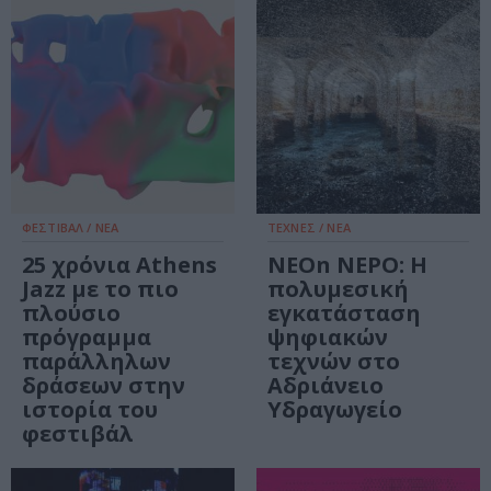
ΦΕΣΤΙΒΑΛ / ΝΕΑ
ΤΕΧΝΕΣ / ΝΕΑ
25 χρόνια Athens
ΝΕΟn ΝΕΡΟ: Η
Jazz με το πιο
πολυμεσική
πλούσιο
εγκατάσταση
πρόγραμμα
ψηφιακών
παράλληλων
τεχνών στο
δράσεων στην
Αδριάνειο
ιστορία του
Υδραγωγείο
φεστιβάλ