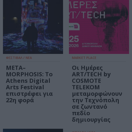
ΦΕΣΤΙΒΑΛ / ΝΕΑ
MARKET PLACE
ΜΕΤΑ–
Οι Ημέρες
MORPHOSIS: Το
ART/TECH by
Athens Digital
COSMOTE
Arts Festival
TELEKOM
επιστρέφει για
μεταμορφώνουν
22η φορά
την Τεχνόπολη
σε ζωντανό
πεδίο
δημιουργίας